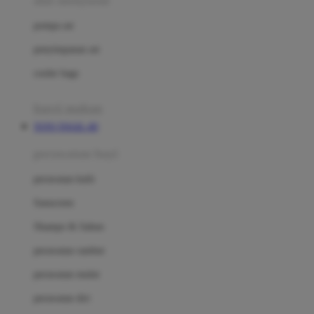
alat menyusui
pompa asi
penyimpanan asi
cooler bags
kursi makan
TOTO TOGEL 4D
perawatan bayi
perawatan kulit
Sunscreen
Shampo & Sabun
perawatan rambut
perawatan mulut
perawatan diri