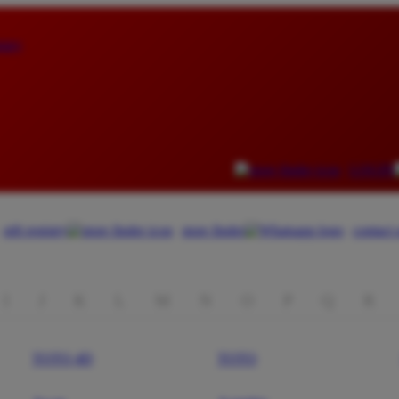
istry
LOGIN
gift registry
store finder
contact 
I
J
K
L
M
N
O
P
Q
R
TOTO 4D
TOTO