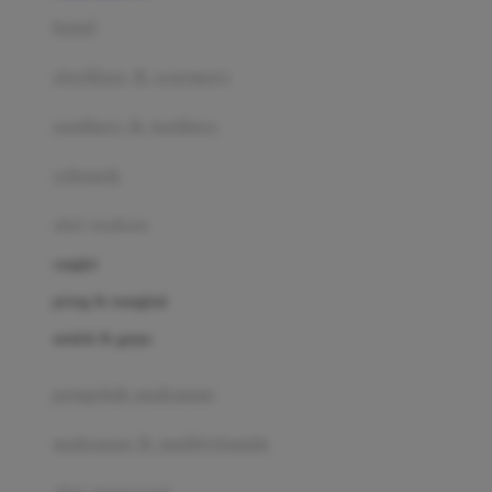
botol
sterilizer & warmers
soothers & teethers
celemek
alat makan
cangkir
piring & mangkuk
sendok & garpu
pengolah makanan
makanan & multivitamin