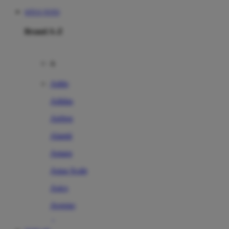
SITUS TOTO
Brand A-Z
A
Addo
Adidas
Airfree
Alamii
Amara
Aqua Scale
Asics
Aveeno
Awan