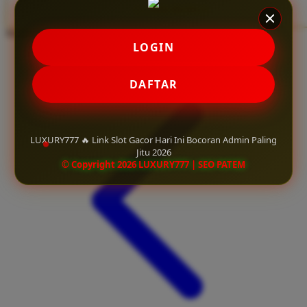
CLAIM BONUS
Twistshake
TY Toys
Share product:
LOGIN
U
DAFTAR
V
LUXURY777 🔥 Link Slot Gacor Hari Ini Bocoran Admin Paling
Veja
Jitu 2026
© Copyright 2026 LUXURY777 | SEO PATEM
Vitaflow
Vtech
W
Waterland
Wellness
X