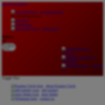
lewati ke Konten
download apps
download app from:
gift registry
Bahasa
ID
LOGIN
DAFTAR
Contact
Us
Toggle Nav
about Kanmo Circle
gift registry
store finder
contact us