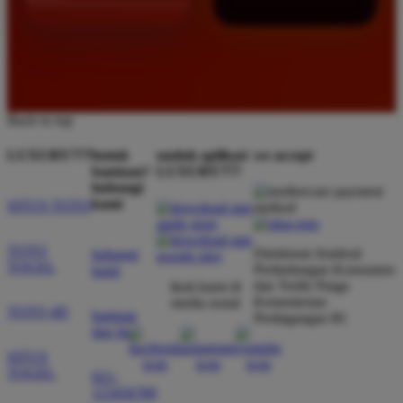
Back to top
LUXURY777
butuh
unduh aplikasi
we accept
bantuan?
LUXURY777
hubungi
kami
SITUS TOTO
TOTO
Direktorat Jenderal
hubungi
TOGEL
Perlindungan Konsumen
kami
dan Tertib Niaga
ikuti kami di
Kementerian
media sosial
TOTO 4D
bantuan
Perdagangan RI
dan faq
SITUS
TOGEL
021-
123456789