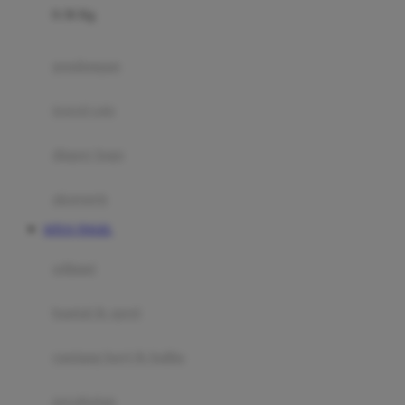
0-36 Kg
Fisher Price
Flipper
gendongan
Friends Of Sally
travel cots
G
diaper bags
Gb
Geko
aksesoris
Graco
SITUS TOGEL
Gund
selimut
H
bantal & sprei
Habbie
Haenim
ranjang bayi & balita
Happy Horse
perabotan