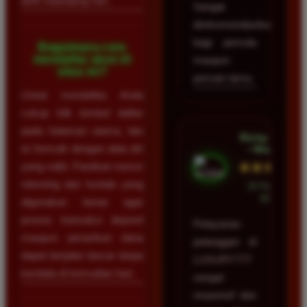
aktif sepanjang hari.
Sangat
direkomendasikan
bagi pemula
Bagaimana cara
mendaftar akun di
maupun
situs ini?
pemain lama.
Untuk mendaftar, Anda
cukup klik tombol daftar
pada halaman utama, lalu
Rizky Halim
isi formulir dengan data diri
• Malang
★★★★★
yang valid. Pastikan nomor
rekening dan kontak yang
23 Februari
2026
digunakan benar agar
proses transaksi deposit
Pelayanan
maupun penarikan dana
pelanggan di
dapat berjalan lancar tanpa
LUXURY777
kendala di kemudian hari.
sangat
responsif dan