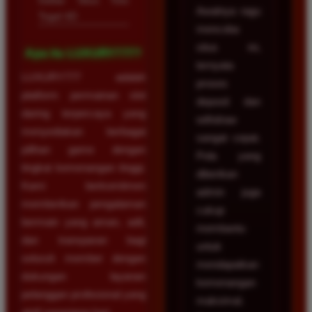
Awalnya ragu
Togel 4D
mencoba
situs ini,
Apa itu LUXURY777?
ternyata
LUXURY777 adalah
proses
platform permainan slot
deposit dan
daring terpercaya yang
withdraw
menyediakan berbagai
sangat cepat.
pilihan game dengan
Pola yang
tingkat kemenangan tinggi.
diberikan
Kami berkomitmen
admin juga
memberikan pengalaman
cukup
bermain yang aman, adil,
membantu
dan transparan bagi
untuk
seluruh member dengan
mendapatkan
dukungan layanan
kemenangan
pelanggan profesional yang
maksimal.