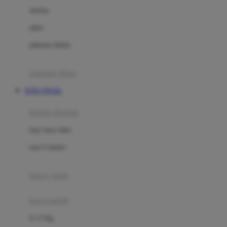
Dae Organics
setelan
Docare
jaket
Doona
pakaian dalam
Down To Earth
Drew
pakaian tidur
Dr. Brown's
TOTO TOGEL
E
kereta dorong
ELC
bayi baru lahir
Ergobaby
usia 6 bulan+
Expert Care
koper anak
Ezyroller
kursi mobil
F
0-13 Kg
Felt So Sweet