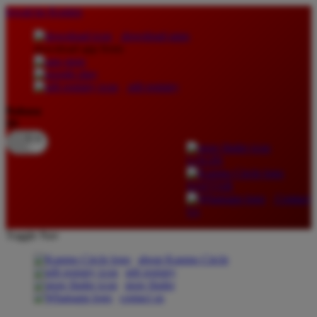
lewati ke Konten
download apps
download app from:
gift registry
Bahasa
ID
LOGIN
DAFTAR
Contact
Us
Toggle Nav
about Kanmo Circle
gift registry
store finder
contact us