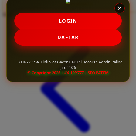
CLAIM BONUS
Twistshake
TY Toys
Share product:
LOGIN
U
DAFTAR
V
LUXURY777 🔥 Link Slot Gacor Hari Ini Bocoran Admin Paling
Veja
Jitu 2026
© Copyright 2026 LUXURY777 | SEO PATEM
Vitaflow
Vtech
W
Waterland
Wellness
X