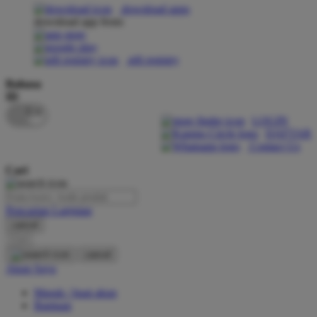
download apps
download app from:
Oh Ma Grain
Okiedog
gift registry
P
Bahasa
ID
Peachy
LOGIN
Phil & Ted's
DAFTAR
Contact Us
Philips Avent
Cari
Pigeon
Playgro
Pencarian Lanjutan
cancel
Poled Global
Cari
Ponycycle
cancel
Akun Saya
Puma
Masuk / buat akun
Pureats
Bantuan