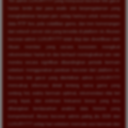
Tim admin LUXURY777 yang menyusun bocoran link gacor
harian terdiri dari para analis slot berpengalaman yang
menghabiskan berjam-jam setiap harinya untuk memantau
data RTP live, pola volatilitas game, dan tren kemenangan
dari seluruh server slot yang tersedia di platform ini. Akurasi
bocoran admin LUXURY777 telah diuji dan diverifikasi oleh
ribuan member yang secara konsisten mengikuti
rekomendasi harian ini dan berhasil meningkatkan win rate
mereka secara signifikan dibandingkan periode bermain
sebelum menggunakan panduan bocoran dari platform ini.
Bocoran link gacor yang diterbitkan admin LUXURY777
mencakup informasi detail tentang nama game yang
sedang hot, waktu bermain optimal, rekomendasi nilai bet
yang tepat, dan estimasi frekuensi bonus yang bisa
diharapkan berdasarkan analisis data historis yang
komprehensif. Akses bocoran admin paling jitu 2026 dari
LUXURY777 setiap hari sebelum memulai sesi bermain dan