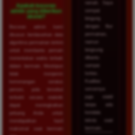
ramah. Saya
Apakah bocoran
sempat
admin yang diberikan
akurat?
bingung
dengan fitur
Bocoran admin kami
permainan,
disusun berdasarkan data
namun
algoritma permainan terkini
langsung
untuk membantu pemain
dibantu
menentukan waktu terbaik
sampai
dalam bermain. Meskipun
tuntas.
tidak menjamin
Kualitas
kemenangan seratus
servernya
persen, pola tersebut
juga stabil
terbukti secara statistik
tanpa ada
dapat meningkatkan
kendala
peluang Anda untuk
teknis saat
mendapatkan hasil
bermain.
maksimal saat bermain