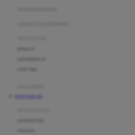
pengolah makanan
Joolz
Jujube
makanan & multivitamin
K
alat menyusui
Kiddycuts
pompa asi
Kumon
penyimpanan asi
L
cooler bags
Leapfrog
kursi makan
Leclerc
TOTO TOGEL 4D
Lee Vierra
Lillebaby
perawatan bayi
Little Bird Told Me
perawatan kulit
Little Miss Janis
Sunscreen