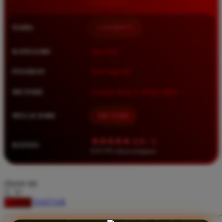
Squishmallows
Starbooks
NAMA
LUXURY777
Stick-O
KATEGORI
Situs Toto
Stokke
Sudocrem
PASARAN
Toto Togel 4D
Sumimo
METODE
Transfer Bank, E-Wallet, QRIS
Sunnylife
MULAI DARI
IDR 10.000
Sun-Staches
Swimava
★★★★★ 4.9 / 5
RATING
8.417.951 ulasan pengguna
T
Tommee Tippee
choose qty
Trunki
DAFTAR
LOGIN
Tutti Bambini