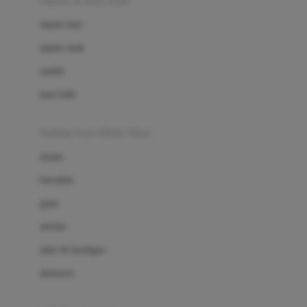
sepatu & kaus kaki
Bio Oil
sepatu bayi
Biolane
sepatu anak
Bite Fighters
sandal
Bizzi Growin
kaus kaki
Blackmores
fashion bayi (0bln-3thn)
Blooming Marvellous
atasan
Bonnels
bawahan
Bravado
gaun
Bruder
setelan
Brush Baby
jaket & kardigan
Buds Organics
aksesoris
Bugaboo
Buggygear