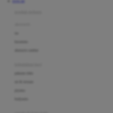
TOTO 4D
Azetabio
produk terbaru
B
aksesoris
Baabaasheepz
tas
Babiators
kacamata
Baby Dove
aksesoris rambut
Baby Jogger
Baby Rovega
kebutuhan bayi
Babybee
pakaian tidur
Banana Boat
set & terusan
Banz
piyama
Barbie
bodysuits
Beaba
Beauty Barn