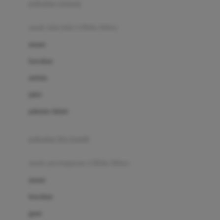
pakaian renang
Bumkins
anak laki-laki (18bln-8thn)
C
atasan
Cetaphil
bawahan
Chicco
setelan
Childlife
jaket
Clevamama
pakaian dalam
Cocolatte
Cottonseeds
pakaian ibu hamil
Cozy N Safe
anak perempuan (18bln-8thn)
Crane
atasan
Cybex
bawahan
D
gaun