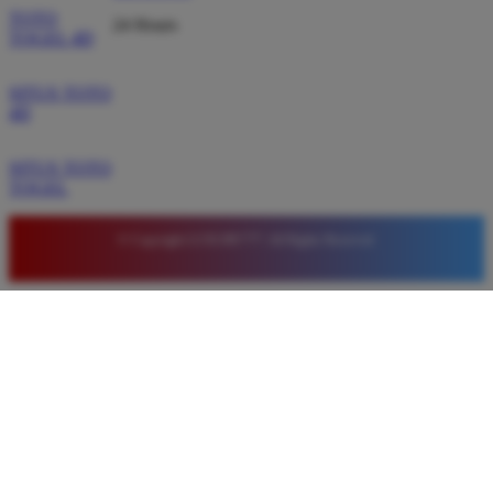
TOTO
24 Hours
TOGEL 4D
SITUS TOTO
4D
SITUS TOTO
TOGEL
© Copyright LUXURY777. All Rights Reserved.