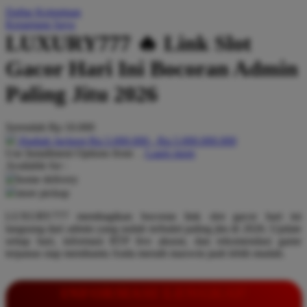
Daftar Keinginan
Q
Keranjang Saya
LUXURY777 🔥 Link Slot
QV Baby
Gacor Hari Ini Bocoran Admin
R
Paling Jitu 2026
Real Shades
Red Castle
Serendah
Rp 10.000
Ribbon Madness
Hadiah Jackpot
Rp.5.000.000
-
Rp.5.000.000.000
Use Installment Options from
.
Laarn more
Available for :
S
home delivery
store pickup
Sebamed
LUXURY777 membagikan bocoran link slot gacor hari ini
Silver Cross
langsung dari admin yang sudah terbukti paling jitu di 2026. Update
setiap hari, informasi RTP live akurat, dan rekomendasi game
Simply Idea
terpanas siap membantu Anda meraih maxwin jauh lebih mudah.
Skip Hop
Spectra
INFORMASI LENGKAP