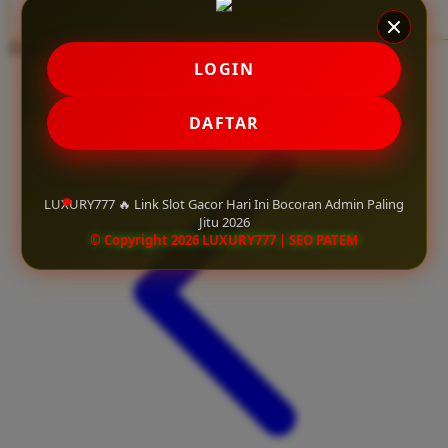
CLAIM BONUS
Twistshake
TY Toys
Share product:
LOGIN
U
DAFTAR
V
LUXURY777 🔥 Link Slot Gacor Hari Ini Bocoran Admin Paling
Veja
Jitu 2026
© Copyright 2026 LUXURY777 | SEO PATEM
Vitaflow
Vtech
W
Waterland
Wellness
X