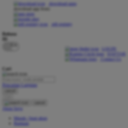
download apps
download app from:
Oh Ma Grain
Okiedog
gift registry
P
Bahasa
ID
Peachy
LOGIN
Phil & Ted's
DAFTAR
Contact Us
Philips Avent
Cari
Pigeon
Playgro
Pencarian Lanjutan
cancel
Poled Global
Cari
Ponycycle
cancel
Akun Saya
Puma
Masuk / buat akun
Pureats
Bantuan