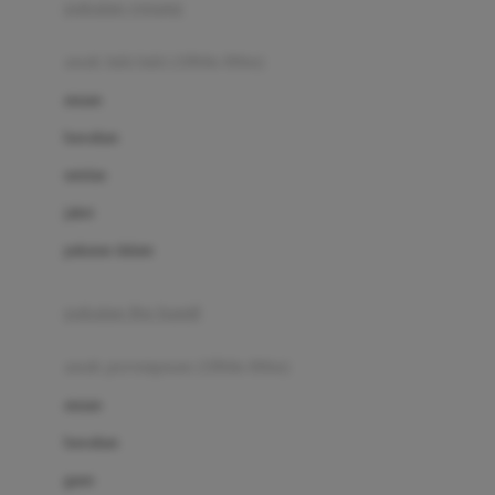
pakaian renang
Bumkins
anak laki-laki (18bln-8thn)
C
atasan
Cetaphil
bawahan
Chicco
setelan
Childlife
jaket
Clevamama
pakaian dalam
Cocolatte
Cottonseeds
pakaian ibu hamil
Cozy N Safe
anak perempuan (18bln-8thn)
Crane
atasan
Cybex
bawahan
D
gaun