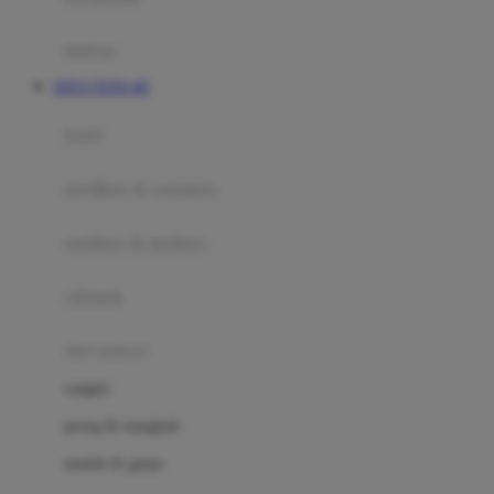
Happy Tummy
Hauck
matras
Havaianas
SITUS TOTO 4D
Hegen
botol
Hot Wheels
sterilizer & warmers
Hybrid
soothers & teethers
I
Inlacta DHA
celemek
Interlac
alat makan
Ivenet
cangkir
J
piring & mangkuk
Jack N Jill
sendok & garpu
Joie