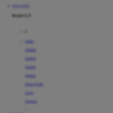
SITUS TOTO
Brand A-Z
A
Addo
Adidas
Airfree
Alamii
Amara
Aqua Scale
Asics
Aveeno
Awan