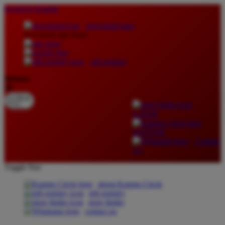
lewati ke Konten
download apps
download app from:
gift registry
Bahasa
ID
LOGIN
DAFTAR
Contact
Us
Toggle Nav
about Kanmo Circle
gift registry
store finder
contact us