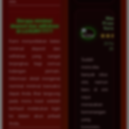
slot.
Wawan
Berapa minimal
Prasetyo •
deposit dan withdraw
Surabaya
di LUXURY777?
★★★★★
Kami menyediakan batas
23 Februari
minimal deposit dan
2026
withdraw yang sangat
Sudah
terjangkau bagi semua
mencoba
kalangan pemain.
banyak situs
Informasi detail mengenai
slot, namun
nominal minimal transaksi
baru di sini
dapat Anda lihat langsung
saya
pada menu kasir setelah
merasakan
berhasil melakukan login
kemenangan
ke dalam akun pribadi
yang
Anda.
konsisten.