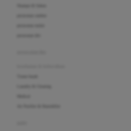
London Taxi
Shampo & Sabun
Love To Dream
perawatan rambut
perawatan mulut
M
perawatan diri
Magformers
Mama's Choice
perawatan ibu
Mamas&Papas
kesehatan & kebersihan
Mamaway
Tissue basah
Maxi Cosi
Laundry & Cleaning
Megabloks
Medical
Micro
Air Purifier & Humidifier
MiDeer
Mimi & Lula
potty
Mini Monkey