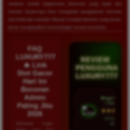
rasakan sendiri bagaimana informasi yang tepat dari
sumber terpercaya bisa mengubah pengalaman bermain
slot Anda dari sekadar hiburan menjadi aktivitas yang benar-
benar menghasilkan kemenangan secara konsisten.
FAQ
LUXURY777
REVIEW
🔥 Link
PENGGUNA
Slot Gacor
LUXURY777
Hari Ini
Bocoran
Admin
Maya Utama
• Cirebon
Paling Jitu
★★★★★
2026
23 Februari
Informasi Login,
2026
Daftar Situs Toto