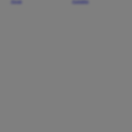
Awan
Azetabio