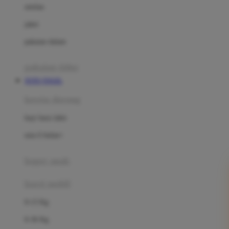
setelan
jaket
pakaian dalam
pakaian tidur
TOTO TOGEL
kereta dorong
bayi baru lahir
usia 6 bulan+
koper anak
kursi mobil
0-13 Kg
0-36 Kg