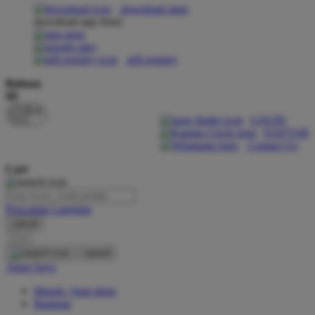
download apps
download app from:
Oh Ma Grain
Okiedog
gift registry
P
Bahasa
ID
Peachy
LOGIN
Phil & Ted's
DAFTAR
Contact Us
Philips Avent
Cari
Pigeon
Playgro
Pencarian Lanjutan
cancel
Poled Global
Cari
Ponycycle
cancel
Akun Saya
Puma
Masuk / buat akun
Pureats
Bantuan