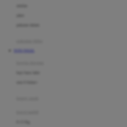
Dae Organics
setelan
Docare
jaket
Doona
pakaian dalam
Down To Earth
Drew
pakaian tidur
Dr. Brown's
TOTO TOGEL
E
kereta dorong
ELC
bayi baru lahir
Ergobaby
usia 6 bulan+
Expert Care
koper anak
Ezyroller
kursi mobil
F
0-13 Kg
Felt So Sweet