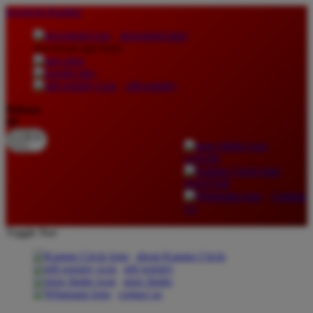
lewati ke Konten
download apps
download app from:
gift registry
Bahasa
ID
LOGIN
DAFTAR
Contact
Us
Toggle Nav
about Kanmo Circle
gift registry
store finder
contact us