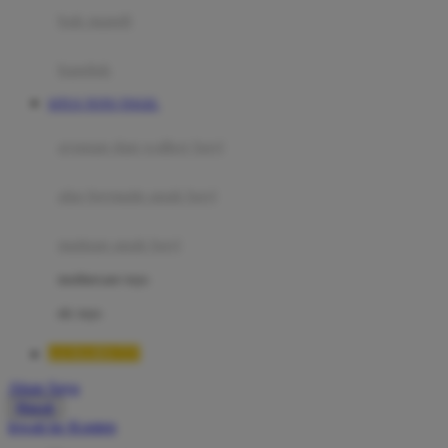
Moby
bak mandi
Momami
handuk
Mothercare
SITUS TOTO TOGEL
Mustela
ayunan dan walker bayi
My Buddy Tag
My K
alas bermain anak bayi
N
mainan anak bayi
Naif
mothercare toys
Nike
elc toys
Nordic Natural
LUXURY777
Nuby
Akun Saya
Nuna
Masuk
lewati ke Konten
O