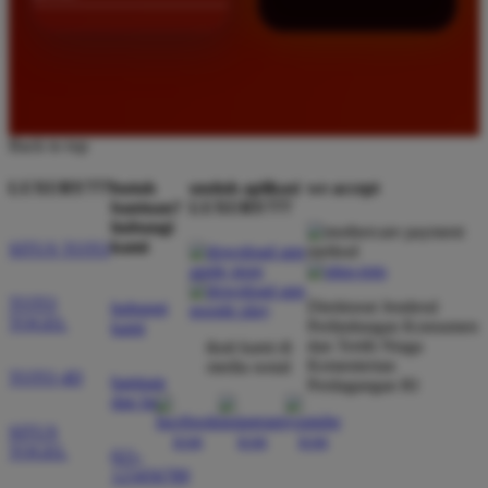
Back to top
LUXURY777
butuh
unduh aplikasi
we accept
bantuan?
LUXURY777
hubungi
kami
SITUS TOTO
TOTO
Direktorat Jenderal
hubungi
TOGEL
Perlindungan Konsumen
kami
dan Tertib Niaga
ikuti kami di
Kementerian
media sosial
TOTO 4D
bantuan
Perdagangan RI
dan faq
SITUS
TOGEL
021-
123456789