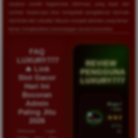
rasakan sendiri bagaimana informasi yang tepat dari
sumber terpercaya bisa mengubah pengalaman bermain
slot Anda dari sekadar hiburan menjadi aktivitas yang benar-
benar menghasilkan kemenangan secara konsisten.
FAQ
LUXURY777
REVIEW
🔥 Link
PENGGUNA
Slot Gacor
LUXURY777
Hari Ini
Bocoran
Admin
Maya Utama
• Cirebon
Paling Jitu
★★★★★
2026
23 Februari
Informasi Login,
2026
Daftar Situs Toto