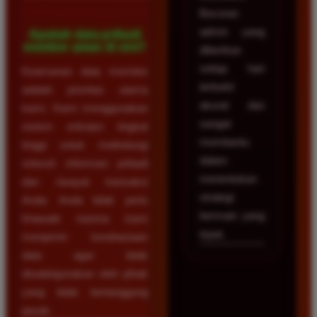
Bocoran
admin yang
Apakah data pribadi
member aman di sini?
diberikan
setiap hari
Keamanan data member
terbukti
adalah prioritas utama
akurat dan
kami. Kami menggunakan
sangat
sistem enkripsi tingkat
membantu
tinggi untuk melindungi
dalam
seluruh informasi pribadi
menentukan
dan riwayat transaksi
strategi
Anda. Anda tidak perlu
bermain yang
khawatir karena kami
tepat.
menjamin kerahasiaan
data agar tidak
disalahgunakan oleh pihak
yang tidak bertanggung
jawab.