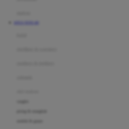
Happy Tummy
Hauck
matras
Havaianas
SITUS TOTO 4D
Hegen
botol
Hot Wheels
sterilizer & warmers
Hybrid
soothers & teethers
I
Inlacta DHA
celemek
Interlac
alat makan
Ivenet
cangkir
J
piring & mangkuk
Jack N Jill
sendok & garpu
Joie