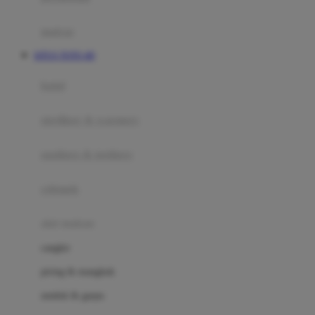
Happy Tummy
Hauck
matras
Havaianas
SITUS TOTO 4D
Hegen
botol
Hot Wheels
sterilizer & warmers
Hybrid
soothers & teethers
I
Inlacta DHA
celemek
Interlac
alat makan
Ivenet
cangkir
J
piring & mangkuk
Jack N Jill
sendok & garpu
Joie