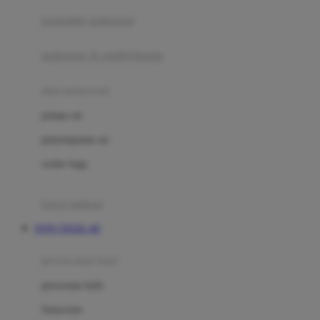
pengolah makanan
Joolz
Jujube
makanan & multivitamin
K
alat menyusui
Kiddycuts
pompa asi
Kumon
penyimpanan asi
L
cooler bags
Leapfrog
kursi makan
Leclerc
TOTO TOGEL 4D
Lee Vierra
Lillebaby
perawatan bayi
Little Bird Told Me
perawatan kulit
Little Miss Janis
Sunscreen