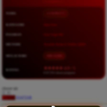
Squishmallows
Starbooks
NAMA
LUXURY777
Stick-O
KATEGORI
Situs Toto
Stokke
Sudocrem
PASARAN
Toto Togel 4D
Sumimo
METODE
Transfer Bank, E-Wallet, QRIS
Sunnylife
MULAI DARI
IDR 10.000
Sun-Staches
Swimava
★★★★★ 4.9 / 5
RATING
8.417.951 ulasan pengguna
T
Tommee Tippee
choose qty
Trunki
DAFTAR
LOGIN
Tutti Bambini