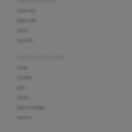
sepatu & kaus kaki
Bio Oil
sepatu bayi
Biolane
sepatu anak
Bite Fighters
sandal
Bizzi Growin
kaus kaki
Blackmores
fashion bayi (0bln-3thn)
Blooming Marvellous
atasan
Bonnels
bawahan
Bravado
gaun
Bruder
setelan
Brush Baby
jaket & kardigan
Buds Organics
aksesoris
Bugaboo
Buggygear