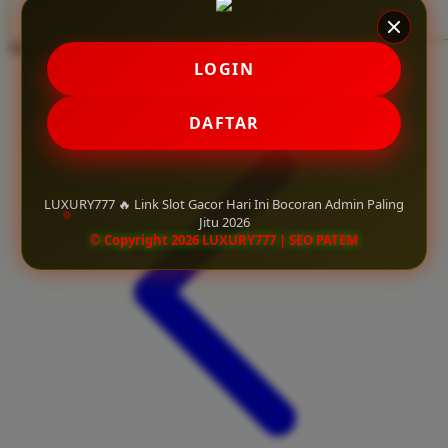
CLAIM BONUS
Twistshake
TY Toys
Share product:
LOGIN
U
DAFTAR
V
LUXURY777 🔥 Link Slot Gacor Hari Ini Bocoran Admin Paling
Veja
Jitu 2026
© Copyright 2026 LUXURY777 | SEO PATEM
Vitaflow
Vtech
W
Waterland
Wellness
X