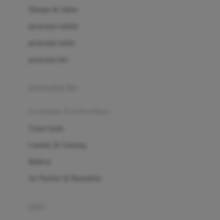
London Taxi
Shampo & Sabun
Love To Dream
perawatan rambut
perawatan mulut
M
perawatan diri
Magformers
Mama's Choice
perawatan ibu
Mamas&Papas
kesehatan & kebersihan
Mamaway
Tissue basah
Maxi Cosi
Laundry & Cleaning
Megabloks
Medical
Micro
Air Purifier & Humidifier
MiDeer
Mimi & Lula
potty
Mini Monkey