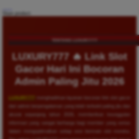
Share product:
TENTANG LUXURY777
LUXURY777 🔥 Link Slot
Gacor Hari Ini Bocoran
Admin Paling Jitu 2026
LUXURY777
menghadirkan layanan bocoran link slot gacor
dari admin berpengalaman yang telah terbukti paling jitu dan
akurat sepanjang tahun 2026, memberikan keunggulan
informasi yang sangat berharga bagi member yang serius
dalam mengoptimalkan setiap sesi bermain slot mereka.