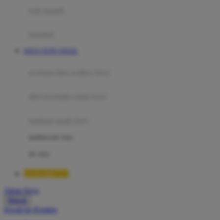
Moby
bak mandi
Momami
handuk
Mothercare
SITUS TOTO TOGEL
Mustela
ayunan dan walker bayi
My Buddy Tag
My K
alas bermain anak bayi
N
mainan anak bayi
Naif
mothercare toys
Nike
elc toys
Nordic Natural
LUXURY777
Nuby
Akun Saya
Nuna
Masuk
lewati ke Konten
O