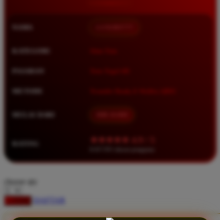
Squishmallows
Starbooks
NAMA
LUXURY777
Stick-O
KATEGORI
Situs Toto
Stokke
Sudocrem
PASARAN
Toto Togel 4D
Sumimo
METODE
Transfer Bank, E-Wallet, QRIS
Sunnylife
MULAI DARI
IDR 10.000
Sun-Staches
Swimava
★★★★★ 4.9 / 5
RATING
8.417.951 ulasan pengguna
T
Tommee Tippee
choose qty
Trunki
DAFTAR
LOGIN
Tutti Bambini