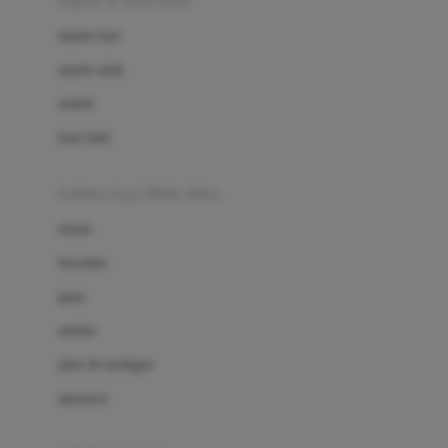
sepatu & kaus kaki
Bio Oil
sepatu bayi
Biolane
sepatu anak
Bite Fighters
sandal
Bizzi Growin
kaus kaki
Blackmores
fashion bayi (0bln-3thn)
Blooming Marvellous
atasan
Bonnels
bawahan
Bravado
gaun
Bruder
setelan
Brush Baby
jaket & kardigan
Buds Organics
aksesoris
Bugaboo
Buggygear