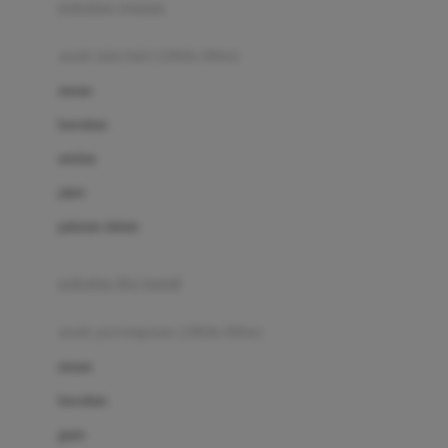
pakaian renang
Bumkins
anak laki-laki (18bln-8thn)
C
atasan
Cetaphil
bawahan
Chicco
setelan
Childlife
jaket
Clevamama
pakaian dalam
Cocolatte
Cottonseeds
pakaian ibu hamil
Cozy N Safe
anak perempuan (18bln-8thn)
Crane
atasan
Cybex
bawahan
D
gaun