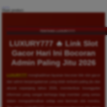
Share product:
TENTANG LUXURY777
LUXURY777 🔥 Link Slot
Gacor Hari Ini Bocoran
Admin Paling Jitu 2026
LUXURY777
menghadirkan layanan bocoran link slot gacor
dari admin berpengalaman yang telah terbukti paling jitu dan
akurat sepanjang tahun 2026, memberikan keunggulan
informasi yang sangat berharga bagi member yang serius
dalam mengoptimalkan setiap sesi bermain slot mereka.