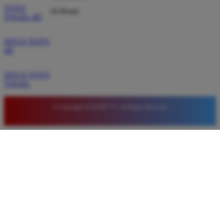
TOTO
24 Hours
TOGEL 4D
SITUS TOTO
4D
SITUS TOTO
TOGEL
© Copyright LUXURY777. All Rights Reserved.