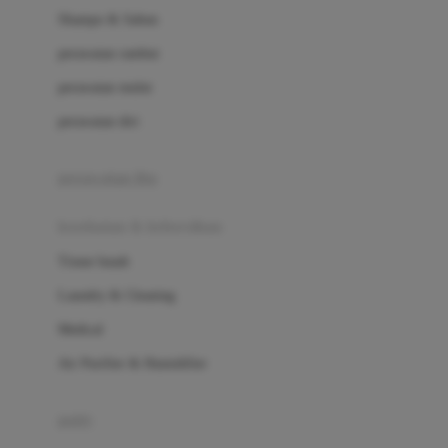
London Taxi
Shampo & Sabun
Love To Dream
perawatan rambut
perawatan mulut
M
perawatan diri
Magformers
Mama's Choice
perawatan ibu
Mamas&Papas
kesehatan & kebersihan
Mamaway
Tissue basah
Maxi Cosi
Laundry & Cleaning
Megabloks
Medical
Micro
Air Purifier & Humidifier
MiDeer
Mimi & Lula
potty
Mini Monkey