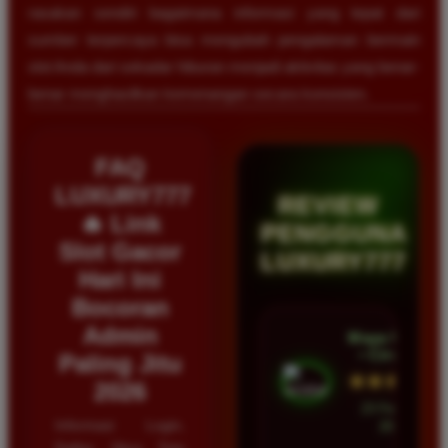
rasakan sendiri bagaimana informasi yang tepat dari
sumber terpercaya bisa mengubah pengalaman bermain
slot Anda dari sekadar hiburan menjadi aktivitas yang benar-
benar menghasilkan kemenangan secara konsisten.
FAQ
LUXURY777
REVIEW
🔥 Link
PENGGUNA
Slot Gacor
LUXURY777
Hari Ini
Bocoran
Admin
Maya Utama
• Cirebon
Paling Jitu
★★★★★
2026
23 Februari
Informasi Login,
2026
Daftar Situs Toto