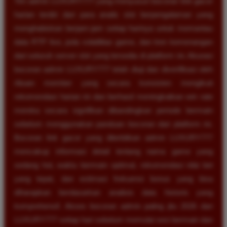
Tim admin LUXURY777 yang menyusun bocoran link gacor
harian terdiri dari para analis slot berpengalaman yang
menghabiskan berjam-jam setiap harinya untuk memantau
data RTP live, pola volatilitas game, dan tren kemenangan
dari seluruh server slot yang tersedia di platform ini. Akurasi
bocoran admin LUXURY777 telah diuji dan diverifikasi oleh
ribuan member yang secara konsisten mengikuti
rekomendasi harian ini dan berhasil meningkatkan win rate
mereka secara signifikan dibandingkan periode bermain
sebelum menggunakan panduan bocoran dari platform ini.
Bocoran link gacor yang diterbitkan admin LUXURY777
mencakup informasi detail tentang nama game yang
sedang hot, waktu bermain optimal, rekomendasi nilai bet
yang tepat, dan estimasi frekuensi bonus yang bisa
diharapkan berdasarkan analisis data historis yang
komprehensif. Akses bocoran admin paling jitu 2026 dari
LUXURY777 setiap hari sebelum memulai sesi bermain dan