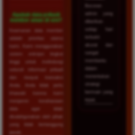
Bocoran
admin yang
Apakah data pribadi
member aman di sini?
diberikan
setiap hari
Keamanan data member
terbukti
adalah prioritas utama
akurat dan
kami. Kami menggunakan
sangat
sistem enkripsi tingkat
membantu
tinggi untuk melindungi
dalam
seluruh informasi pribadi
menentukan
dan riwayat transaksi
strategi
Anda. Anda tidak perlu
bermain yang
khawatir karena kami
tepat.
menjamin kerahasiaan
data agar tidak
disalahgunakan oleh pihak
yang tidak bertanggung
jawab.