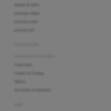
London Taxi
Shampo & Sabun
Love To Dream
perawatan rambut
perawatan mulut
M
perawatan diri
Magformers
Mama's Choice
perawatan ibu
Mamas&Papas
kesehatan & kebersihan
Mamaway
Tissue basah
Maxi Cosi
Laundry & Cleaning
Megabloks
Medical
Micro
Air Purifier & Humidifier
MiDeer
Mimi & Lula
potty
Mini Monkey