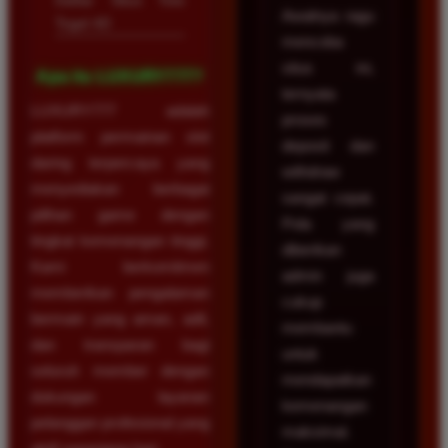
Awalnya ragu
Togel 4D
mencoba
situs ini,
Apa itu LUXURY777?
ternyata
LUXURY777 adalah
proses
platform permainan slot
deposit dan
daring terpercaya yang
withdraw
menyediakan berbagai
sangat cepat.
pilihan game dengan
Pola yang
tingkat kemenangan tinggi.
diberikan
Kami berkomitmen
admin juga
memberikan pengalaman
cukup
bermain yang aman, adil,
membantu
dan transparan bagi
untuk
seluruh member dengan
mendapatkan
dukungan layanan
kemenangan
pelanggan profesional yang
maksimal.