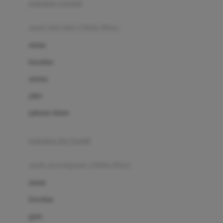
pakaian renang
Bumkins
anak laki-laki (18bln-8thn)
C
atasan
Cetaphil
bawahan
Chicco
setelan
Childlife
jaket
Clevamama
pakaian dalam
Cocolatte
Cottonseeds
pakaian ibu hamil
Cozy N Safe
anak perempuan (18bln-8thn)
Crane
atasan
Cybex
bawahan
D
gaun