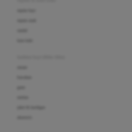
sepatu & kaus kaki
Bio Oil
sepatu bayi
Biolane
sepatu anak
Bite Fighters
sandal
Bizzi Growin
kaus kaki
Blackmores
fashion bayi (0bln-3thn)
Blooming Marvellous
atasan
Bonnels
bawahan
Bravado
gaun
Bruder
setelan
Brush Baby
jaket & kardigan
Buds Organics
aksesoris
Bugaboo
Buggygear