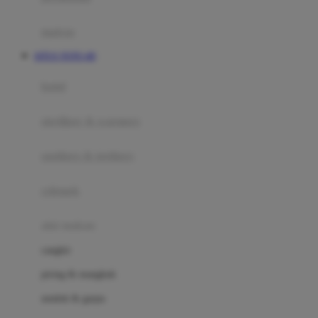
Happy Tummy
Hauck
matras
Havaianas
SITUS TOTO 4D
Hegen
botol
Hot Wheels
sterilizer & warmers
Hybrid
soothers & teethers
I
Inlacta DHA
celemek
Interlac
alat makan
Ivenet
cangkir
J
piring & mangkuk
Jack N Jill
sendok & garpu
Joie