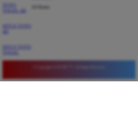
TOTO
24 Hours
TOGEL 4D
SITUS TOTO
4D
SITUS TOTO
TOGEL
© Copyright LUXURY777. All Rights Reserved.