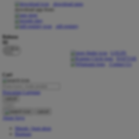
download apps
download app from:
Oh Ma Grain
Okiedog
gift registry
P
Bahasa
ID
Peachy
LOGIN
Phil & Ted's
DAFTAR
Contact Us
Philips Avent
Cari
Pigeon
Playgro
Pencarian Lanjutan
cancel
Poled Global
Cari
Ponycycle
cancel
Akun Saya
Puma
Masuk / buat akun
Pureats
Bantuan