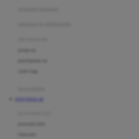
pengolah makanan
Joolz
Jujube
makanan & multivitamin
K
alat menyusui
Kiddycuts
pompa asi
Kumon
penyimpanan asi
L
cooler bags
Leapfrog
kursi makan
Leclerc
TOTO TOGEL 4D
Lee Vierra
Lillebaby
perawatan bayi
Little Bird Told Me
perawatan kulit
Little Miss Janis
Sunscreen