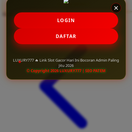
CLAIM BONUS
Twistshake
TY Toys
Share product:
LOGIN
U
DAFTAR
V
LUXURY777 🔥 Link Slot Gacor Hari Ini Bocoran Admin Paling
Veja
Jitu 2026
© Copyright 2026 LUXURY777 | SEO PATEM
Vitaflow
Vtech
W
Waterland
Wellness
X