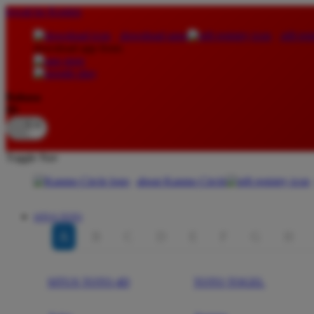
lewati ke Konten
download apps
gift reg
download app from:
Bahasa
ID
Toggle Nav
about Kanmo Circle
SITUS TOTO
A
B
C
D
E
F
G
H
SITUS TOTO 4D
TOTO TOGEL