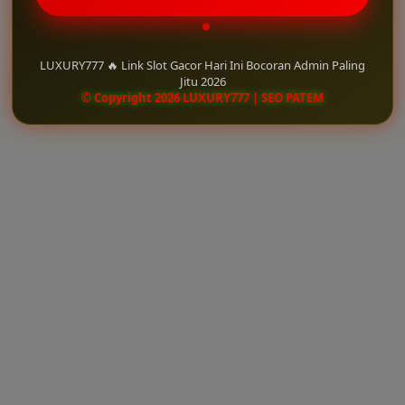
LUXURY777 🔥 Link Slot Gacor Hari Ini Bocoran Admin Paling
Jitu 2026
© Copyright 2026 LUXURY777 | SEO PATEM