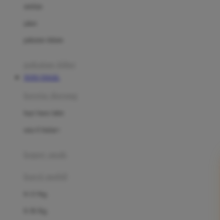
setelan
jaket
pakaian dalam
pakaian tidur
TOTO TOGEL
kereta dorong
bayi baru lahir
usia 6 bulan+
koper anak
kursi mobil
0-13 Kg
0-36 Kg