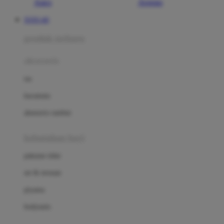
Asics
Aveeno
TOTO 4D
produk terbaru
aksesoris
tas
kacamata
aksesoris rambut
kebutuhan bayi
pakaian tidur
set & terusan
piyama
bodysuits