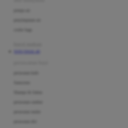
alat menyusui
pompa asi
penyimpanan asi
cooler bags
kursi makan
TOTO TOGEL 4D
perawatan bayi
perawatan kulit
Sunscreen
Shampo & Sabun
perawatan rambut
perawatan mulut
perawatan diri