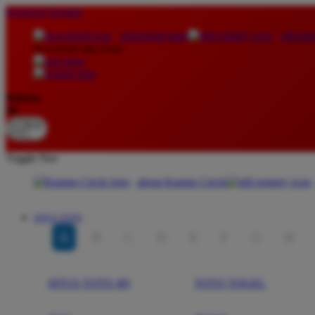
lewati ke Konten
download apps
gift reg
download app from:
Bahasa
ID
Toggle Nav
about Kanmo Circle
SITUS TOTO
A
B
C
D
E
F
G
H
SITUS TOTO 4D
TOTO TOGEL