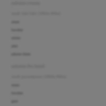
pakaian renang
anak laki-laki (18bln-8thn)
atasan
bawahan
setelan
jaket
pakaian dalam
pakaian ibu hamil
anak perempuan (18bln-8thn)
atasan
bawahan
gaun