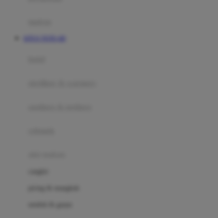
Happy Tummy
Hauck
matras
Havaianas
SITUS TOTO 4D
Hegen
botol
Hot Wheels
sterilizer & warmers
Hybrid
soothers & teethers
I
Inlacta DHA
celemek
Interlac
alat makan
Ivenet
cangkir
J
piring & mangkuk
Jack N Jill
sendok & garpu
Joie