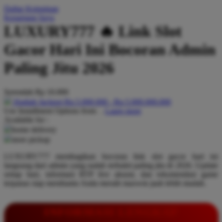
Daftar Keinginan
Q
Keranjang Saya
LUXURY777 🔥 Link Slot
QV Baby
Gacor Hari Ini Bocoran Admin
R
Paling Jitu 2026
Real Shades
Red Castle
Serendah
Rp 10.000
Ribbon Madness
Hadiah Jackpot
Rp.5.000.000
-
Rp.5.000.000.000
Use Installment Options from
.
Laarn more
Available for :
S
home delivery
store pickup
Sebamed
LUXURY777 membagikan bocoran link slot gacor hari ini
Silver Cross
langsung dari admin yang sudah terbukti paling jitu di 2026. Update
setiap hari, informasi RTP live akurat, dan rekomendasi game
Simply Idea
terpanas siap membantu Anda meraih maxwin jauh lebih mudah.
Skip Hop
Spectra
INFORMASI LENGKAP