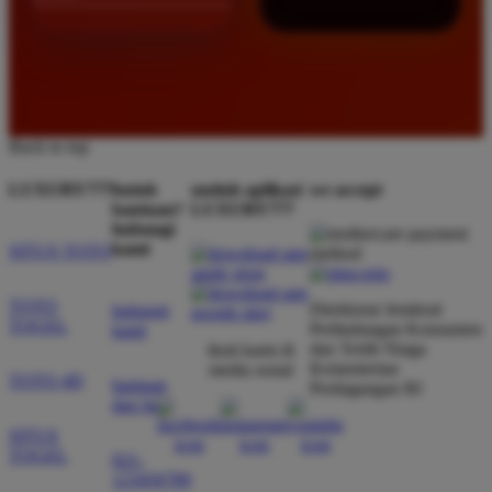
Back to top
LUXURY777
butuh
unduh aplikasi
we accept
bantuan?
LUXURY777
hubungi
kami
SITUS TOTO
TOTO
Direktorat Jenderal
hubungi
TOGEL
Perlindungan Konsumen
kami
dan Tertib Niaga
ikuti kami di
Kementerian
media sosial
TOTO 4D
bantuan
Perdagangan RI
dan faq
SITUS
TOGEL
021-
123456789