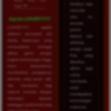
Awalnya ragu
Togel 4D
mencoba
situs ini,
Apa itu LUXURY777?
ternyata
LUXURY777 adalah
proses
platform permainan slot
deposit dan
daring terpercaya yang
withdraw
menyediakan berbagai
sangat cepat.
pilihan game dengan
Pola yang
tingkat kemenangan tinggi.
diberikan
Kami berkomitmen
admin juga
memberikan pengalaman
cukup
bermain yang aman, adil,
membantu
dan transparan bagi
untuk
seluruh member dengan
mendapatkan
dukungan layanan
kemenangan
pelanggan profesional yang
maksimal.