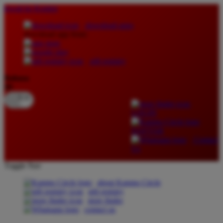
lewati ke Konten
download apps
download app from:
gift registry
Bahasa
ID
LOGIN
DAFTAR
Contact
Us
Toggle Nav
about Kanmo Circle
gift registry
store finder
contact us