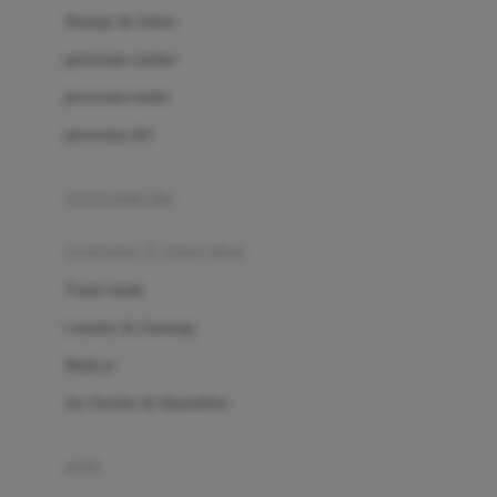
London Taxi
Shampo & Sabun
Love To Dream
perawatan rambut
perawatan mulut
M
perawatan diri
Magformers
Mama's Choice
perawatan ibu
Mamas&Papas
kesehatan & kebersihan
Mamaway
Tissue basah
Maxi Cosi
Laundry & Cleaning
Megabloks
Medical
Micro
Air Purifier & Humidifier
MiDeer
Mimi & Lula
potty
Mini Monkey