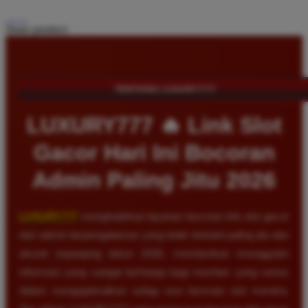
Share product:
TENTANG LUXURY777
LUXURY777 🔥 Link Slot
Gacor Hari Ini Bocoran
Admin Paling Jitu 2026
LUXURY777
menghadirkan layanan bocoran link slot gacor
dari admin berpengalaman yang telah terbukti paling jitu dan
akurat sepanjang tahun 2026, memberikan keunggulan
informasi yang sangat berharga bagi member yang serius
dalam mengoptimalkan setiap sesi bermain slot mereka.