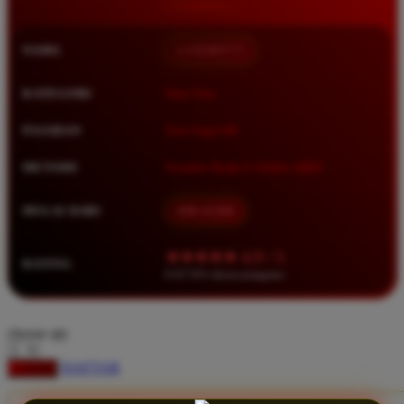
Squishmallows
Starbooks
NAMA
LUXURY777
Stick-O
KATEGORI
Situs Toto
Stokke
Sudocrem
PASARAN
Toto Togel 4D
Sumimo
METODE
Transfer Bank, E-Wallet, QRIS
Sunnylife
MULAI DARI
IDR 10.000
Sun-Staches
Swimava
★★★★★ 4.9 / 5
RATING
8.417.951 ulasan pengguna
T
Tommee Tippee
choose qty
Trunki
DAFTAR
LOGIN
Tutti Bambini