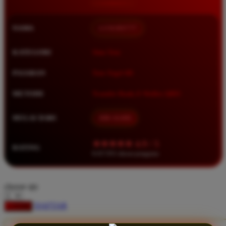
Squishmallows
Starbooks
NAMA
LUXURY777
Stick-O
KATEGORI
Situs Toto
Stokke
Sudocrem
PASARAN
Toto Togel 4D
Sumimo
METODE
Transfer Bank, E-Wallet, QRIS
Sunnylife
MULAI DARI
IDR 10.000
Sun-Staches
Swimava
★★★★★ 4.9 / 5
RATING
8.417.951 ulasan pengguna
T
Tommee Tippee
choose qty
Trunki
DAFTAR
LOGIN
Tutti Bambini