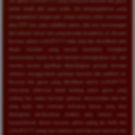
Tim admin LUXURY777 yang menyusun bocoran link gacor
harian terdiri dari para analis slot berpengalaman yang
menghabiskan berjam-jam setiap harinya untuk memantau
data RTP live, pola volatilitas game, dan tren kemenangan
dari seluruh server slot yang tersedia di platform ini. Akurasi
bocoran admin LUXURY777 telah diuji dan diverifikasi oleh
ribuan member yang secara konsisten mengikuti
rekomendasi harian ini dan berhasil meningkatkan win rate
mereka secara signifikan dibandingkan periode bermain
sebelum menggunakan panduan bocoran dari platform ini.
Bocoran link gacor yang diterbitkan admin LUXURY777
mencakup informasi detail tentang nama game yang
sedang hot, waktu bermain optimal, rekomendasi nilai bet
yang tepat, dan estimasi frekuensi bonus yang bisa
diharapkan berdasarkan analisis data historis yang
komprehensif. Akses bocoran admin paling jitu 2026 dari
LUXURY777 setiap hari sebelum memulai sesi bermain dan