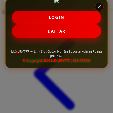
CLAIM BONUS
Twistshake
TY Toys
Share product:
LOGIN
U
DAFTAR
V
LUXURY777 🔥 Link Slot Gacor Hari Ini Bocoran Admin Paling
Veja
Jitu 2026
© Copyright 2026 LUXURY777 | SEO PATEM
Vitaflow
Vtech
W
Waterland
Wellness
X