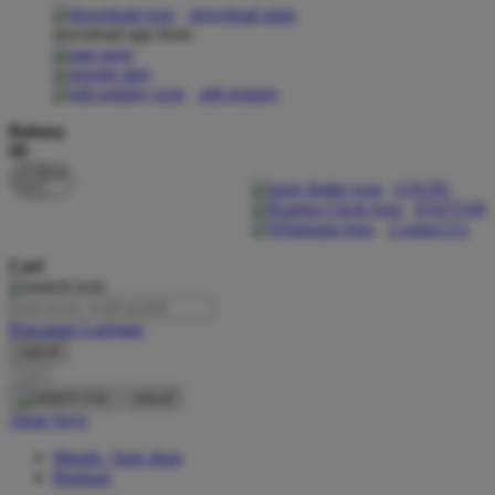
download apps
download app from:
Oh Ma Grain
Okiedog
gift registry
P
Bahasa
ID
Peachy
LOGIN
Phil & Ted's
DAFTAR
Contact Us
Philips Avent
Cari
Pigeon
Playgro
Pencarian Lanjutan
cancel
Poled Global
Cari
Ponycycle
cancel
Akun Saya
Puma
Masuk / buat akun
Pureats
Bantuan