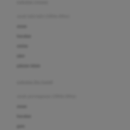
pakaian renang
Bumkins
anak laki-laki (18bln-8thn)
C
atasan
Cetaphil
bawahan
Chicco
setelan
Childlife
jaket
Clevamama
pakaian dalam
Cocolatte
Cottonseeds
pakaian ibu hamil
Cozy N Safe
anak perempuan (18bln-8thn)
Crane
atasan
Cybex
bawahan
D
gaun