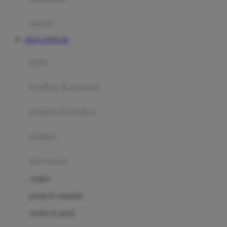
Happy Tummy
Hauck
matras
Havaianas
SITUS TOTO 4D
Hegen
botol
Hot Wheels
sterilizer & warmers
Hybrid
soothers & teethers
I
Inlacta DHA
celemek
Interlac
alat makan
Ivenet
cangkir
J
piring & mangkuk
Jack N Jill
sendok & garpu
Joie