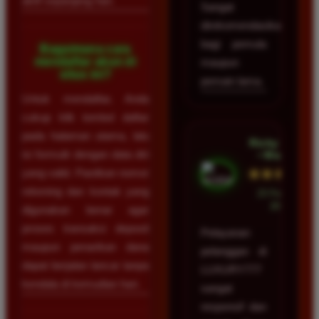
aktif sepanjang hari.
Sangat
direkomendasikan
bagi pemula
Bagaimana cara
mendaftar akun di
maupun
situs ini?
pemain lama.
Untuk mendaftar, Anda
cukup klik tombol daftar
pada halaman utama, lalu
Rizky Halim
isi formulir dengan data diri
• Malang
★★★★★
yang valid. Pastikan nomor
rekening dan kontak yang
23 Februari
2026
digunakan benar agar
proses transaksi deposit
Pelayanan
maupun penarikan dana
pelanggan di
dapat berjalan lancar tanpa
LUXURY777
kendala di kemudian hari.
sangat
responsif dan