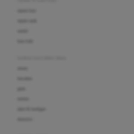
sepatu & kaus kaki
Bio Oil
sepatu bayi
Biolane
sepatu anak
Bite Fighters
sandal
Bizzi Growin
kaus kaki
Blackmores
fashion bayi (0bln-3thn)
Blooming Marvellous
atasan
Bonnels
bawahan
Bravado
gaun
Bruder
setelan
Brush Baby
jaket & kardigan
Buds Organics
aksesoris
Bugaboo
Buggygear