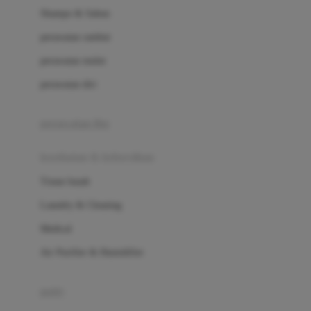
London Taxi
Shampo & Sabun
Love To Dream
perawatan rambut
perawatan mulut
M
perawatan diri
Magformers
Mama's Choice
perawatan ibu
Mamas&Papas
kesehatan & kebersihan
Mamaway
Tissue basah
Maxi Cosi
Laundry & Cleaning
Megabloks
Medical
Micro
Air Purifier & Humidifier
MiDeer
Mimi & Lula
potty
Mini Monkey