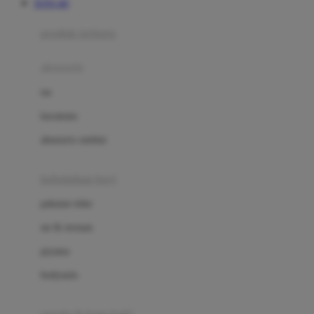
TOTO 4D
Azetabio
produk terbaru
B
aksesoris
Baabaasheepz
tas
Babiators
kacamata
Baby Dove
aksesoris rambut
Baby Jogger
Baby Rovega
kebutuhan bayi
Babybee
pakaian tidur
Banana Boat
set & terusan
Banz
piyama
Barbie
bodysuits
Beaba
Beauty Barn