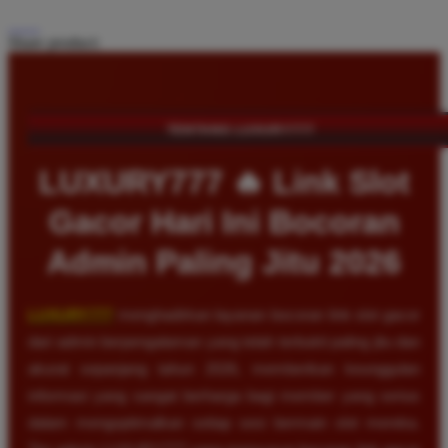
Share product:
TENTANG LUXURY777
LUXURY777 🔥 Link Slot
Gacor Hari Ini Bocoran
Admin Paling Jitu 2026
LUXURY777
menghadirkan layanan bocoran link slot gacor
dari admin berpengalaman yang telah terbukti paling jitu dan
akurat sepanjang tahun 2026, memberikan keunggulan
informasi yang sangat berharga bagi member yang serius
dalam mengoptimalkan setiap sesi bermain slot mereka.