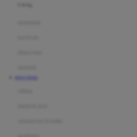
0-36 Kg
Fisher Price
Flipper
gendongan
Friends Of Sally
travel cots
G
diaper bags
Gb
Geko
aksesoris
Graco
SITUS TOGEL
Gund
selimut
H
bantal & sprei
Habbie
Haenim
ranjang bayi & balita
Happy Horse
perabotan