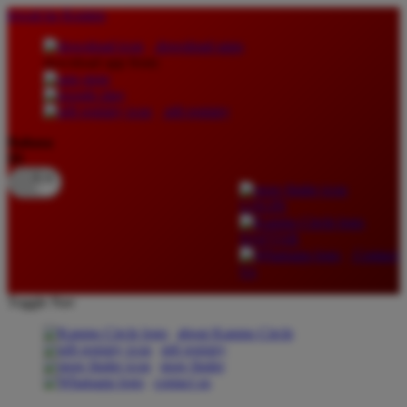
lewati ke Konten
download apps
download app from:
gift registry
Bahasa
ID
LOGIN
DAFTAR
Contact
Us
Toggle Nav
about Kanmo Circle
gift registry
store finder
contact us