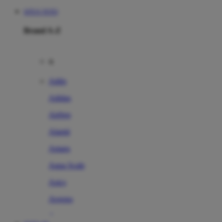
SITUS TOTO
Brand A-Z
A
Addo
Adidas
Airfree
Alamii
Amara
Aqua Scale
Asics
Aveeno
Awan