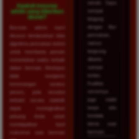
ramah. Saya
Apakah bocoran
sempat
admin yang diberikan
akurat?
bingung
dengan fitur
Bocoran admin kami
permainan,
disusun berdasarkan data
namun
algoritma permainan terkini
langsung
untuk membantu pemain
dibantu
menentukan waktu terbaik
sampai
dalam bermain. Meskipun
tuntas.
tidak menjamin
Kualitas
kemenangan seratus
servernya
persen, pola tersebut
juga stabil
terbukti secara statistik
tanpa ada
dapat meningkatkan
kendala
peluang Anda untuk
teknis saat
mendapatkan hasil
bermain.
maksimal saat bermain