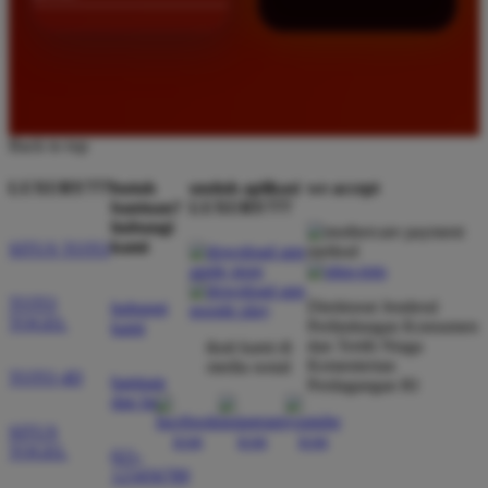
Back to top
LUXURY777
butuh
unduh aplikasi
we accept
bantuan?
LUXURY777
hubungi
kami
SITUS TOTO
TOTO
Direktorat Jenderal
hubungi
TOGEL
Perlindungan Konsumen
kami
dan Tertib Niaga
ikuti kami di
Kementerian
media sosial
TOTO 4D
bantuan
Perdagangan RI
dan faq
SITUS
TOGEL
021-
123456789