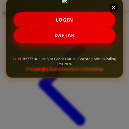
CLAIM BONUS
Twistshake
TY Toys
Share product:
LOGIN
U
DAFTAR
V
LUXURY777 🔥 Link Slot Gacor Hari Ini Bocoran Admin Paling
Veja
Jitu 2026
© Copyright 2026 LUXURY777 | SEO PATEM
Vitaflow
Vtech
W
Waterland
Wellness
X