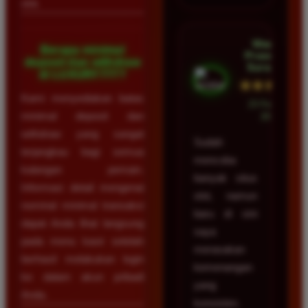
slot.
Wawan
Berapa minimal
Prasetyo •
deposit dan withdraw
Surabaya
di LUXURY777?
★★★★★
Kami menyediakan batas
23 Februari
minimal deposit dan
2026
withdraw yang sangat
Sudah
terjangkau bagi semua
mencoba
kalangan pemain.
banyak situs
Informasi detail mengenai
slot, namun
nominal minimal transaksi
baru di sini
dapat Anda lihat langsung
saya
pada menu kasir setelah
merasakan
berhasil melakukan login
kemenangan
ke dalam akun pribadi
yang
Anda.
konsisten.