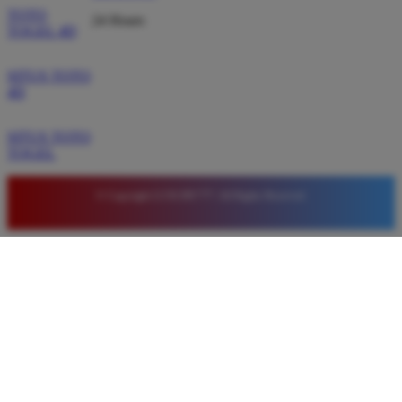
TOTO
24 Hours
TOGEL 4D
SITUS TOTO
4D
SITUS TOTO
TOGEL
© Copyright LUXURY777. All Rights Reserved.