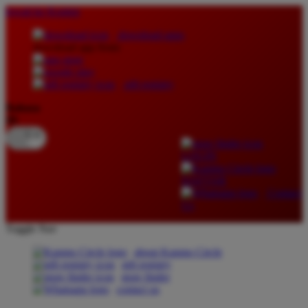
lewati ke Konten
download apps
download app from:
gift registry
Bahasa
ID
LOGIN
DAFTAR
Contact
Us
Toggle Nav
about Kanmo Circle
gift registry
store finder
contact us