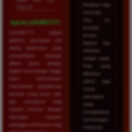
Awalnya ragu
Togel 4D
mencoba
situs ini,
Apa itu LUXURY777?
ternyata
LUXURY777 adalah
proses
platform permainan slot
deposit dan
daring terpercaya yang
withdraw
menyediakan berbagai
sangat cepat.
pilihan game dengan
Pola yang
tingkat kemenangan tinggi.
diberikan
Kami berkomitmen
admin juga
memberikan pengalaman
cukup
bermain yang aman, adil,
membantu
dan transparan bagi
untuk
seluruh member dengan
mendapatkan
dukungan layanan
kemenangan
pelanggan profesional yang
maksimal.