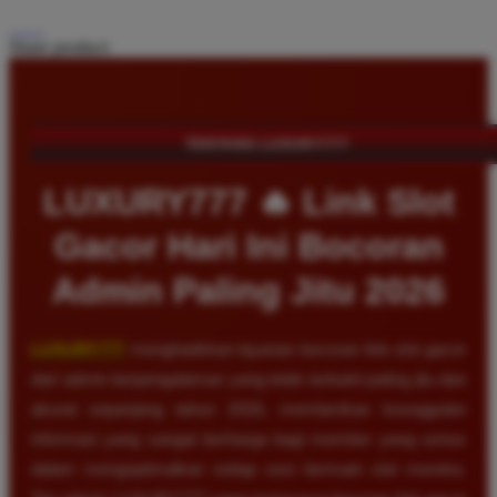
Share product:
TENTANG LUXURY777
LUXURY777 🔥 Link Slot
Gacor Hari Ini Bocoran
Admin Paling Jitu 2026
LUXURY777
menghadirkan layanan bocoran link slot gacor
dari admin berpengalaman yang telah terbukti paling jitu dan
akurat sepanjang tahun 2026, memberikan keunggulan
informasi yang sangat berharga bagi member yang serius
dalam mengoptimalkan setiap sesi bermain slot mereka.