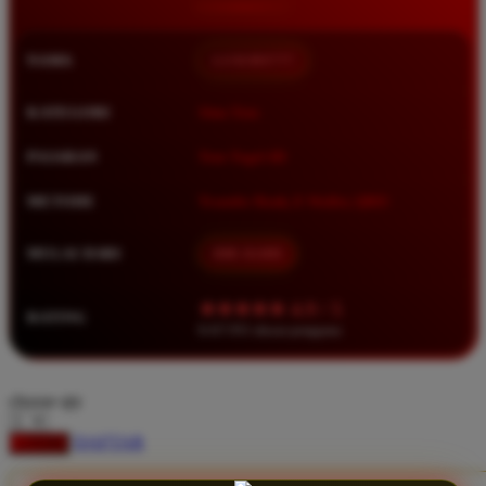
Squishmallows
Starbooks
NAMA
LUXURY777
Stick-O
KATEGORI
Situs Toto
Stokke
Sudocrem
PASARAN
Toto Togel 4D
Sumimo
METODE
Transfer Bank, E-Wallet, QRIS
Sunnylife
MULAI DARI
IDR 10.000
Sun-Staches
Swimava
★★★★★ 4.9 / 5
RATING
8.417.951 ulasan pengguna
T
Tommee Tippee
choose qty
Trunki
DAFTAR
LOGIN
Tutti Bambini