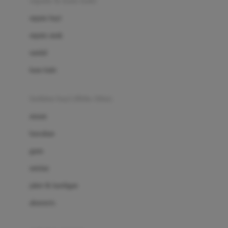
sepatu & kaus kaki
Bio Oil
sepatu bayi
Biolane
sepatu anak
Bite Fighters
sandal
Bizzi Growin
kaus kaki
Blackmores
fashion bayi (0bln-3thn)
Blooming Marvellous
atasan
Bonnels
bawahan
Bravado
gaun
Bruder
setelan
Brush Baby
jaket & kardigan
Buds Organics
aksesoris
Bugaboo
Buggygear