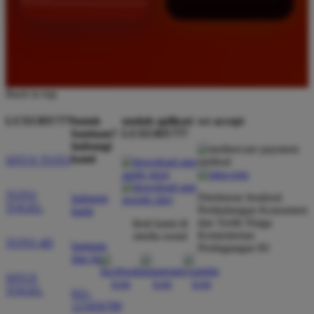
Back to top
LUXURY777
butuh
unduh aplikasi
we accept
bantuan?
LUXURY777
hubungi
kami
SITUS TOTO
TOTO
Direktorat Jenderal
hubungi
TOGEL
Perlindungan Konsumen
kami
dan Tertib Niaga
ikuti kami di
Kementerian
media sosial
TOTO 4D
bantuan
Perdagangan RI
dan faq
SITUS
TOGEL
021-
123456789