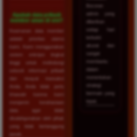
Bocoran
admin yang
Apakah data pribadi
member aman di sini?
diberikan
setiap hari
Keamanan data member
terbukti
adalah prioritas utama
akurat dan
kami. Kami menggunakan
sangat
sistem enkripsi tingkat
membantu
tinggi untuk melindungi
dalam
seluruh informasi pribadi
menentukan
dan riwayat transaksi
strategi
Anda. Anda tidak perlu
bermain yang
khawatir karena kami
tepat.
menjamin kerahasiaan
data agar tidak
disalahgunakan oleh pihak
yang tidak bertanggung
jawab.