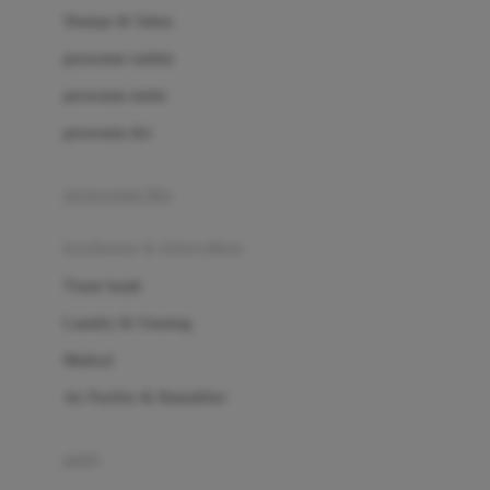
London Taxi
Shampo & Sabun
Love To Dream
perawatan rambut
perawatan mulut
M
perawatan diri
Magformers
Mama's Choice
perawatan ibu
Mamas&Papas
kesehatan & kebersihan
Mamaway
Tissue basah
Maxi Cosi
Laundry & Cleaning
Megabloks
Medical
Micro
Air Purifier & Humidifier
MiDeer
Mimi & Lula
potty
Mini Monkey