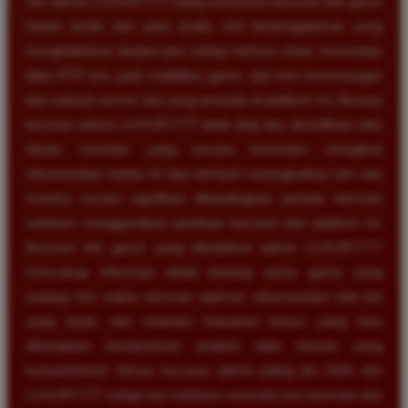
Tim admin LUXURY777 yang menyusun bocoran link gacor
harian terdiri dari para analis slot berpengalaman yang
menghabiskan berjam-jam setiap harinya untuk memantau
data RTP live, pola volatilitas game, dan tren kemenangan
dari seluruh server slot yang tersedia di platform ini. Akurasi
bocoran admin LUXURY777 telah diuji dan diverifikasi oleh
ribuan member yang secara konsisten mengikuti
rekomendasi harian ini dan berhasil meningkatkan win rate
mereka secara signifikan dibandingkan periode bermain
sebelum menggunakan panduan bocoran dari platform ini.
Bocoran link gacor yang diterbitkan admin LUXURY777
mencakup informasi detail tentang nama game yang
sedang hot, waktu bermain optimal, rekomendasi nilai bet
yang tepat, dan estimasi frekuensi bonus yang bisa
diharapkan berdasarkan analisis data historis yang
komprehensif. Akses bocoran admin paling jitu 2026 dari
LUXURY777 setiap hari sebelum memulai sesi bermain dan