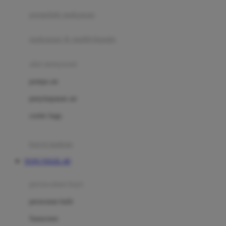
pengolah makanan
Joolz
Jujube
makanan & multivitamin
K
alat menyusui
Kiddycuts
pompa asi
Kumon
penyimpanan asi
L
cooler bags
Leapfrog
kursi makan
Leclerc
TOTO TOGEL 4D
Lee Vierra
Lillebaby
perawatan bayi
Little Bird Told Me
perawatan kulit
Little Miss Janis
Sunscreen