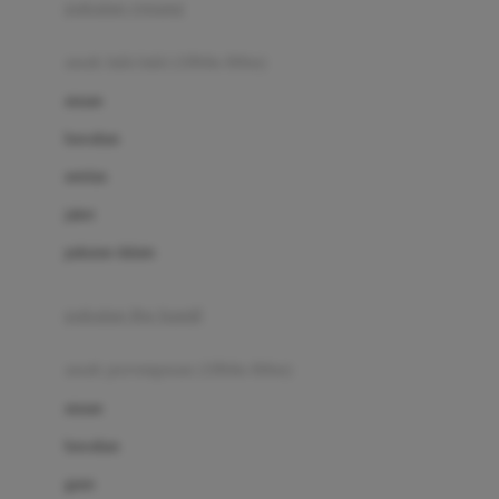
pakaian renang
Bumkins
anak laki-laki (18bln-8thn)
C
atasan
Cetaphil
bawahan
Chicco
setelan
Childlife
jaket
Clevamama
pakaian dalam
Cocolatte
Cottonseeds
pakaian ibu hamil
Cozy N Safe
anak perempuan (18bln-8thn)
Crane
atasan
Cybex
bawahan
D
gaun