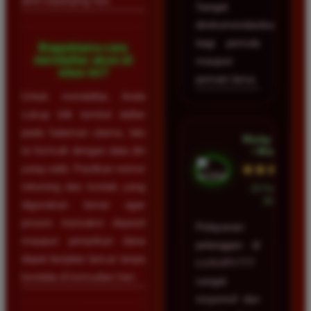
aktif sepanjang hari.
Sangat
direkomendasikan
bagi pemula
Bagaimana cara
mendaftar akun di
maupun
situs ini?
pemain lama.
Untuk mendaftar, Anda
cukup klik tombol daftar
pada halaman utama, lalu
Rizky Halim
isi formulir dengan data diri
• Malang
★★★★★
yang valid. Pastikan nomor
rekening dan kontak yang
23 Februari
2026
digunakan benar agar
proses transaksi deposit
Pelayanan
maupun penarikan dana
pelanggan di
dapat berjalan lancar tanpa
LUXURY777
kendala di kemudian hari.
sangat
responsif dan