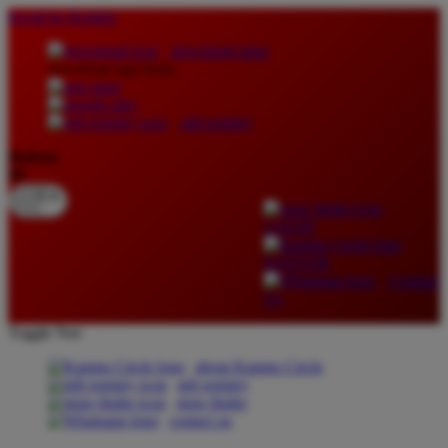
lewati ke Konten
download apps
download app from:
gift registry
Bahasa
ID
LOGIN
DAFTAR
Contact
Us
Toggle Nav
about Kanmo Circle
gift registry
store finder
contact us