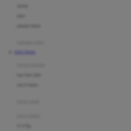
Dae Organics
setelan
Docare
jaket
Doona
pakaian dalam
Down To Earth
Drew
pakaian tidur
Dr. Brown's
TOTO TOGEL
E
kereta dorong
ELC
bayi baru lahir
Ergobaby
usia 6 bulan+
Expert Care
koper anak
Ezyroller
kursi mobil
F
0-13 Kg
Felt So Sweet