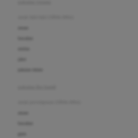
pakaian renang
Bumkins
anak laki-laki (18bln-8thn)
C
atasan
Cetaphil
bawahan
Chicco
setelan
Childlife
jaket
Clevamama
pakaian dalam
Cocolatte
Cottonseeds
pakaian ibu hamil
Cozy N Safe
anak perempuan (18bln-8thn)
Crane
atasan
Cybex
bawahan
D
gaun