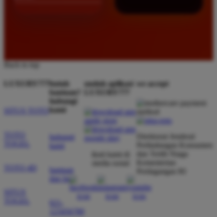
Back to top
LUXURY777
butuh
unduh aplikasi
we accept
bantuan?
LUXURY777
hubungi
kami
SITUS TOTO
TOTO
Direktorat Jenderal
hubungi
TOGEL
Perlindungan Konsumen
kami
dan Tertib Niaga
ikuti kami di
Kementerian
media sosial
TOTO 4D
bantuan
Perdagangan RI
dan faq
SITUS
TOGEL
021-
123456789