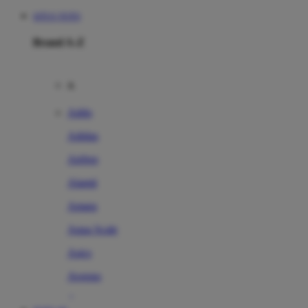
SITUS TOTO
Brand A-Z
A
Addo
Adidas
Airfree
Alamii
Amara
Aqua Scale
Asics
Aveeno
Awan