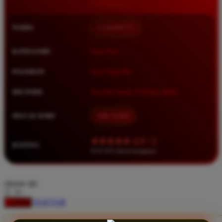
Squishmallows
Starbooks
NAMA
LUXURY777
Stick-O
KATEGORI
Situs Toto
Stokke
Sudocrem
PASARAN
Toto Togel 4D
Sumimo
METODE
Transfer Bank, E-Wallet, QRIS
Sunnylife
MULAI DARI
IDR 10.000
Sun-Staches
Swimava
★★★★★ 4.9 / 5
RATING
8.417.951 ulasan pengguna
T
Tommee Tippee
choose qty
Trunki
DAFTAR
LOGIN
Tutti Bambini