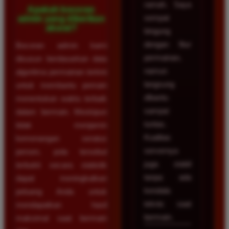
ramah. Saya
Apakah bocoran
sempat
admin yang diberikan
akurat?
bingung
dengan fitur
Bocoran admin kami
permainan,
disusun berdasarkan data
namun
algoritma permainan terkini
langsung
untuk membantu pemain
dibantu
menentukan waktu terbaik
sampai
dalam bermain. Meskipun
tuntas.
tidak menjamin
Kualitas
kemenangan seratus
servernya
persen, pola tersebut
juga stabil
terbukti secara statistik
tanpa ada
dapat meningkatkan
kendala
peluang Anda untuk
teknis saat
mendapatkan hasil
bermain.
maksimal saat bermain