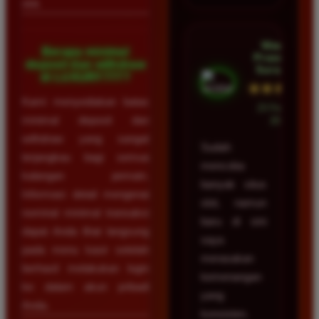
slot.
Wawan
Berapa minimal
Prasetyo •
deposit dan withdraw
Surabaya
di LUXURY777?
★★★★★
Kami menyediakan batas
23 Februari
minimal deposit dan
2026
withdraw yang sangat
Sudah
terjangkau bagi semua
mencoba
kalangan pemain.
banyak situs
Informasi detail mengenai
slot, namun
nominal minimal transaksi
baru di sini
dapat Anda lihat langsung
saya
pada menu kasir setelah
merasakan
berhasil melakukan login
kemenangan
ke dalam akun pribadi
yang
Anda.
konsisten.