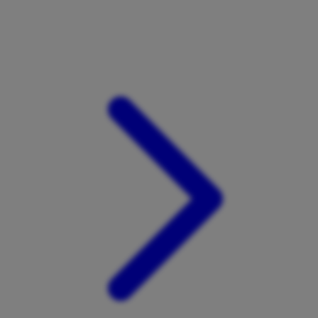
Xootz
Y
Yamatoya
Z
Zaxy
Zoggs
0-9
4Moms
59S