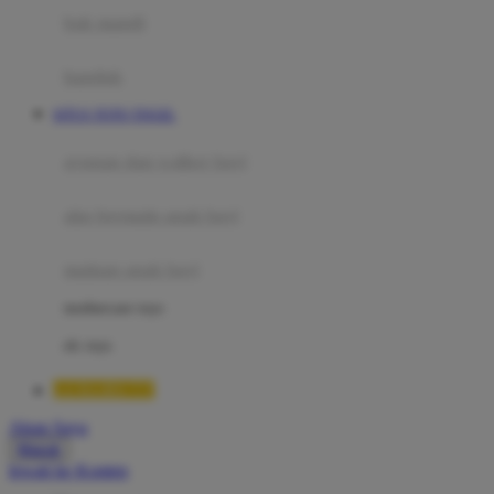
Moby
bak mandi
Momami
handuk
Mothercare
SITUS TOTO TOGEL
Mustela
ayunan dan walker bayi
My Buddy Tag
My K
alas bermain anak bayi
N
mainan anak bayi
Naif
mothercare toys
Nike
elc toys
Nordic Natural
LUXURY777
Nuby
Akun Saya
Nuna
Masuk
lewati ke Konten
O