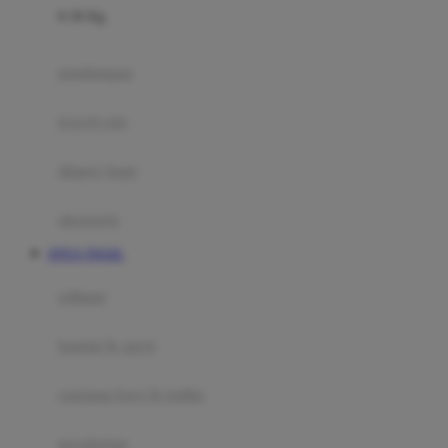
0-36 Kg
Fisher Price
Flipper
gendongan
Friends Of Sally
travel cots
G
diaper bags
Gb
Geko
aksesoris
Graco
SITUS TOGEL
Gund
selimut
H
bantal & sprei
Habbie
Haenim
ranjang bayi & balita
Happy Horse
perabotan