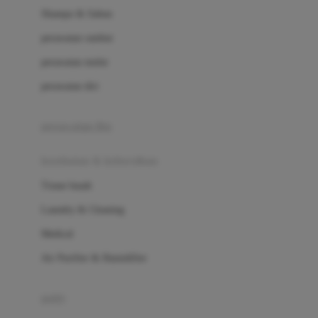
London Taxi
Shampo & Sabun
Love To Dream
perawatan rambut
perawatan mulut
M
perawatan diri
Magformers
Mama's Choice
perawatan ibu
Mamas&Papas
kesehatan & kebersihan
Mamaway
Tissue basah
Maxi Cosi
Laundry & Cleaning
Megabloks
Medical
Micro
Air Purifier & Humidifier
MiDeer
Mimi & Lula
potty
Mini Monkey