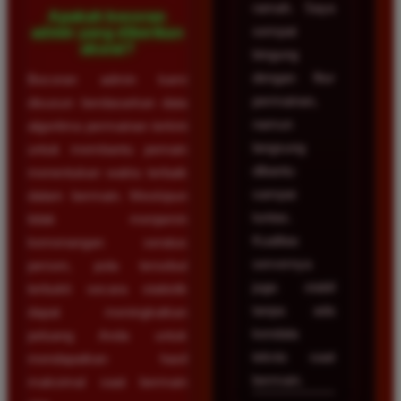
ramah. Saya
Apakah bocoran
sempat
admin yang diberikan
akurat?
bingung
dengan fitur
Bocoran admin kami
permainan,
disusun berdasarkan data
namun
algoritma permainan terkini
langsung
untuk membantu pemain
dibantu
menentukan waktu terbaik
sampai
dalam bermain. Meskipun
tuntas.
tidak menjamin
Kualitas
kemenangan seratus
servernya
persen, pola tersebut
juga stabil
terbukti secara statistik
tanpa ada
dapat meningkatkan
kendala
peluang Anda untuk
teknis saat
mendapatkan hasil
bermain.
maksimal saat bermain