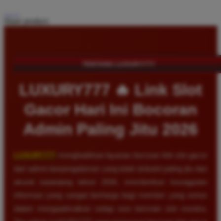
Share product:
TENTANG LUXURY777
LUXURY777 🔥 Link Slot
Gacor Hari Ini Bocoran
Admin Paling Jitu 2026
LUXURY777
menghadirkan layanan bocoran link slot gacor
dari admin berpengalaman yang telah terbukti paling jitu dan
akurat sepanjang tahun 2026, memberikan keunggulan
informasi yang sangat berharga bagi member yang serius
dalam mengoptimalkan setiap sesi bermain slot mereka.