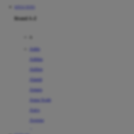
SITUS TOTO
Brand A-Z
A
Addo
Adidas
Airfree
Alamii
Amara
Aqua Scale
Asics
Aveeno
Awan