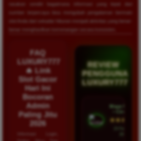
rasakan sendiri bagaimana informasi yang tepat dari
sumber terpercaya bisa mengubah pengalaman bermain
slot Anda dari sekadar hiburan menjadi aktivitas yang benar-
benar menghasilkan kemenangan secara konsisten.
FAQ
LUXURY777
REVIEW
🔥 Link
PENGGUNA
Slot Gacor
LUXURY777
Hari Ini
Bocoran
Admin
Maya Utama
• Cirebon
Paling Jitu
★★★★★
2026
23 Februari
Informasi Login,
2026
Daftar Situs Toto