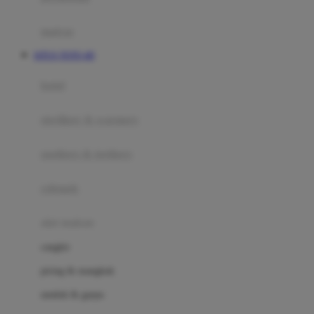
Happy Tummy
Hauck
matras
Havaianas
SITUS TOTO 4D
Hegen
botol
Hot Wheels
sterilizer & warmers
Hybrid
soothers & teethers
I
Inlacta DHA
celemek
Interlac
alat makan
Ivenet
cangkir
J
piring & mangkuk
Jack N Jill
sendok & garpu
Joie