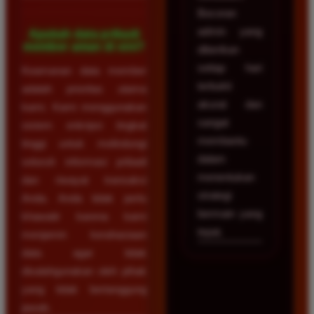
Bocoran
admin yang
Apakah data pribadi
member aman di sini?
diberikan
setiap hari
Keamanan data member
terbukti
adalah prioritas utama
akurat dan
kami. Kami menggunakan
sangat
sistem enkripsi tingkat
membantu
tinggi untuk melindungi
dalam
seluruh informasi pribadi
menentukan
dan riwayat transaksi
strategi
Anda. Anda tidak perlu
bermain yang
khawatir karena kami
tepat.
menjamin kerahasiaan
data agar tidak
disalahgunakan oleh pihak
yang tidak bertanggung
jawab.