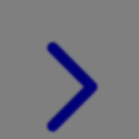
Xootz
Y
Yamatoya
Z
Zaxy
Zoggs
0-9
4Moms
59S