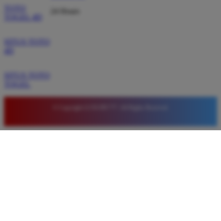
TOTO
24 Hours
TOGEL 4D
SITUS TOTO
4D
SITUS TOTO
TOGEL
© Copyright LUXURY777. All Rights Reserved.