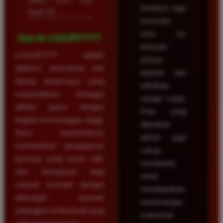
Awalnya ragu
Togel 4D
mencoba
situs ini,
Apa itu LUXURY777?
ternyata
LUXURY777 adalah
proses
platform permainan slot
deposit dan
daring terpercaya yang
withdraw
menyediakan berbagai
sangat cepat.
pilihan game dengan
Pola yang
tingkat kemenangan tinggi.
diberikan
Kami berkomitmen
admin juga
memberikan pengalaman
cukup
bermain yang aman, adil,
membantu
dan transparan bagi
untuk
seluruh member dengan
mendapatkan
dukungan layanan
kemenangan
pelanggan profesional yang
maksimal.