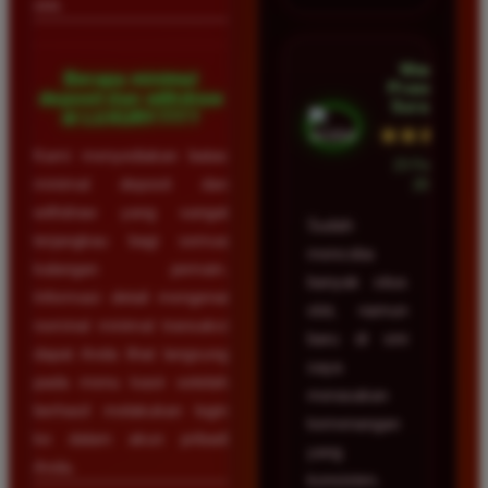
slot.
Wawan
Berapa minimal
Prasetyo •
deposit dan withdraw
Surabaya
di LUXURY777?
★★★★★
Kami menyediakan batas
23 Februari
minimal deposit dan
2026
withdraw yang sangat
Sudah
terjangkau bagi semua
mencoba
kalangan pemain.
banyak situs
Informasi detail mengenai
slot, namun
nominal minimal transaksi
baru di sini
dapat Anda lihat langsung
saya
pada menu kasir setelah
merasakan
berhasil melakukan login
kemenangan
ke dalam akun pribadi
yang
Anda.
konsisten.