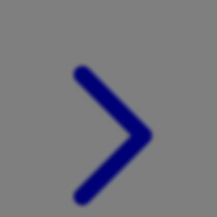
Xootz
Y
Yamatoya
Z
Zaxy
Zoggs
0-9
4Moms
59S