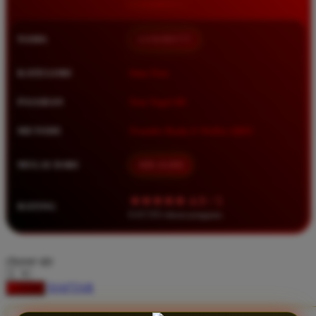
Squishmallows
Starbooks
NAMA
LUXURY777
Stick-O
KATEGORI
Situs Toto
Stokke
Sudocrem
PASARAN
Toto Togel 4D
Sumimo
METODE
Transfer Bank, E-Wallet, QRIS
Sunnylife
MULAI DARI
IDR 10.000
Sun-Staches
Swimava
★★★★★ 4.9 / 5
RATING
8.417.951 ulasan pengguna
T
Tommee Tippee
choose qty
Trunki
DAFTAR
LOGIN
Tutti Bambini