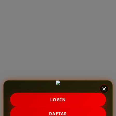
LOGIN
DAFTAR