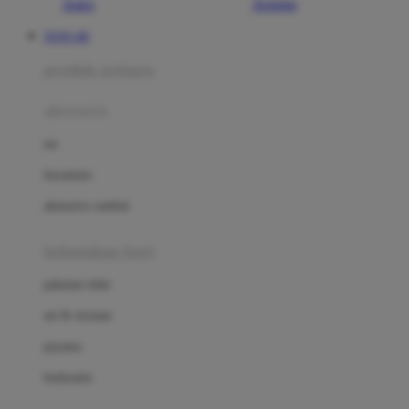
Asics
Aveeno
TOTO 4D
produk terbaru
aksesoris
tas
kacamata
aksesoris rambut
kebutuhan bayi
pakaian tidur
set & terusan
piyama
bodysuits