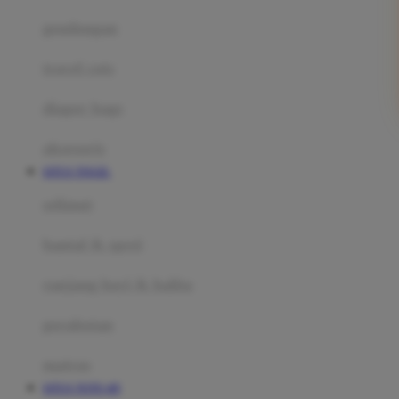
gendongan
travel cots
diaper bags
aksesoris
SITUS TOGEL
selimut
bantal & sprei
ranjang bayi & balita
perabotan
matras
SITUS TOTO 4D