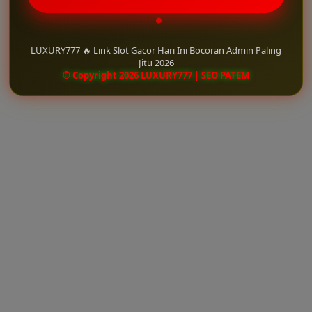
LUXURY777 🔥 Link Slot Gacor Hari Ini Bocoran Admin Paling
Jitu 2026
© Copyright 2026 LUXURY777 | SEO PATEM