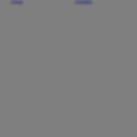
Awan
Azetabio