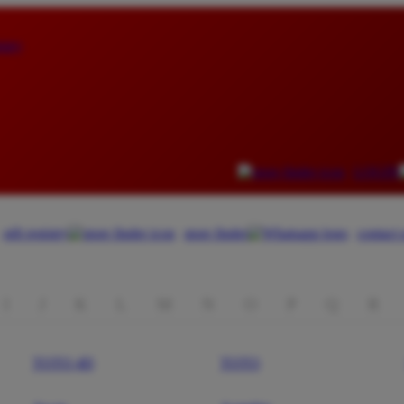
istry
LOGIN
gift registry
store finder
contact 
I
J
K
L
M
N
O
P
Q
R
TOTO 4D
TOTO