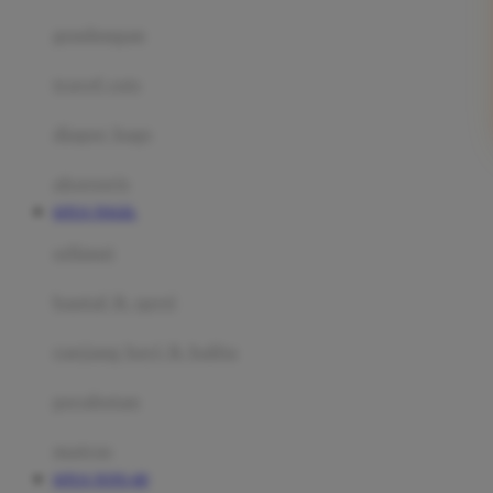
gendongan
travel cots
diaper bags
aksesoris
SITUS TOGEL
selimut
bantal & sprei
ranjang bayi & balita
perabotan
matras
SITUS TOTO 4D