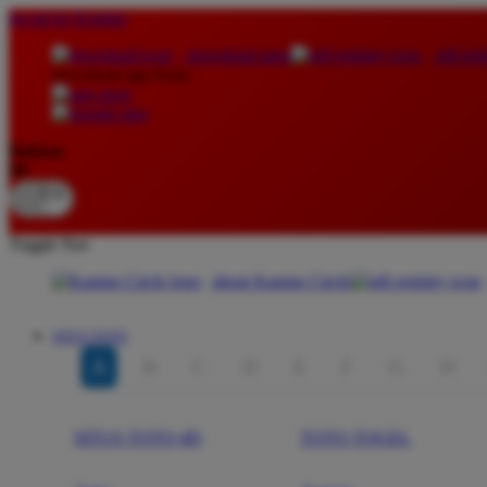
lewati ke Konten
download apps
gift reg
download app from:
Bahasa
ID
Toggle Nav
about Kanmo Circle
SITUS TOTO
A
B
C
D
E
F
G
H
SITUS TOTO 4D
TOTO TOGEL