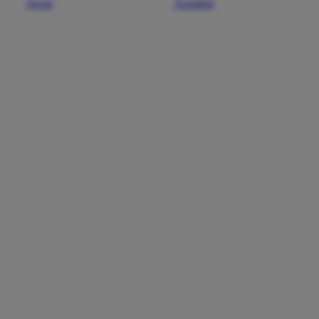
Awan
Azetabio