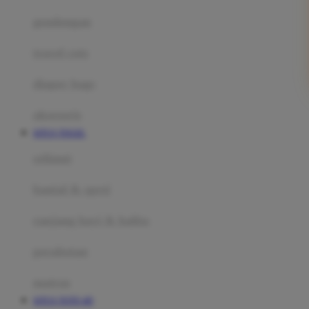
gendongan
travel cots
diaper bags
aksesoris
SITUS TOGEL
selimut
bantal & sprei
ranjang bayi & balita
perabotan
matras
SITUS TOTO 4D