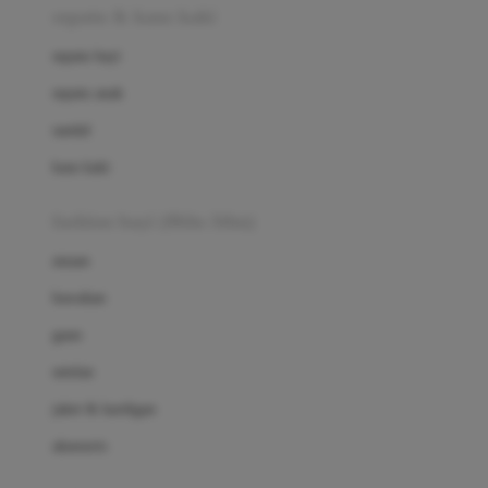
sepatu & kaus kaki
sepatu bayi
sepatu anak
sandal
kaus kaki
fashion bayi (0bln-3thn)
atasan
bawahan
gaun
setelan
jaket & kardigan
aksesoris