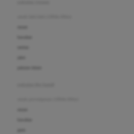
pakaian renang
Bumkins
anak laki-laki (18bln-8thn)
C
atasan
Cetaphil
bawahan
Chicco
setelan
Childlife
jaket
Clevamama
pakaian dalam
Cocolatte
Cottonseeds
pakaian ibu hamil
Cozy N Safe
anak perempuan (18bln-8thn)
Crane
atasan
Cybex
bawahan
D
gaun