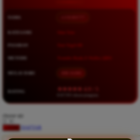
Squishmallows
Starbooks
NAMA
LUXURY777
Stick-O
KATEGORI
Situs Toto
Stokke
Sudocrem
PASARAN
Toto Togel 4D
Sumimo
METODE
Transfer Bank, E-Wallet, QRIS
Sunnylife
MULAI DARI
IDR 10.000
Sun-Staches
Swimava
★★★★★ 4.9 / 5
RATING
8.417.951 ulasan pengguna
T
Tommee Tippee
choose qty
Trunki
DAFTAR
LOGIN
Tutti Bambini