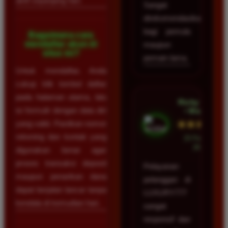
aktif sepanjang hari.
Sangat
direkomendasikan
bagi pemula
Bagaimana cara
mendaftar akun di
maupun
situs ini?
pemain lama.
Untuk mendaftar, Anda
cukup klik tombol daftar
pada halaman utama, lalu
Rizky Halim
isi formulir dengan data diri
• Malang
★★★★★
yang valid. Pastikan nomor
rekening dan kontak yang
23 Februari
2026
digunakan benar agar
proses transaksi deposit
Pelayanan
maupun penarikan dana
pelanggan di
dapat berjalan lancar tanpa
LUXURY777
kendala di kemudian hari.
sangat
responsif dan