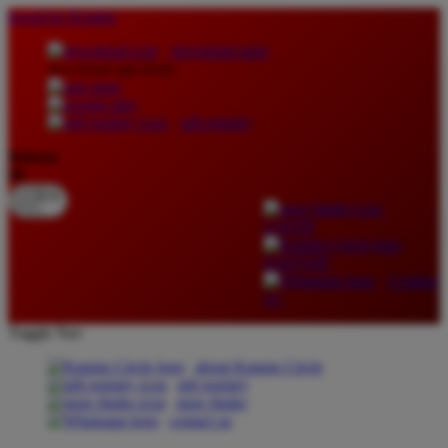
lewati ke Konten
download apps
download app from:
gift registry
Bahasa
ID
LOGIN
DAFTAR
Contact
Us
Toggle Nav
about Kanmo Circle
gift registry
store finder
contact us