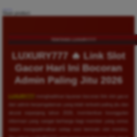
Share product:
TENTANG LUXURY777
LUXURY777 🔥 Link Slot
Gacor Hari Ini Bocoran
Admin Paling Jitu 2026
LUXURY777
menghadirkan layanan bocoran link slot gacor
dari admin berpengalaman yang telah terbukti paling jitu dan
akurat sepanjang tahun 2026, memberikan keunggulan
informasi yang sangat berharga bagi member yang serius
dalam mengoptimalkan setiap sesi bermain slot mereka.