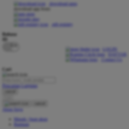
download apps
download app from:
Oh Ma Grain
Okiedog
gift registry
P
Bahasa
ID
Peachy
LOGIN
Phil & Ted's
DAFTAR
Contact Us
Philips Avent
Cari
Pigeon
Playgro
Pencarian Lanjutan
cancel
Poled Global
Cari
Ponycycle
cancel
Akun Saya
Puma
Masuk / buat akun
Pureats
Bantuan