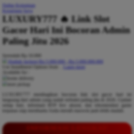
Daftar Keinginan
Q
Keranjang Saya
LUXURY777 🔥 Link Slot
QV Baby
Gacor Hari Ini Bocoran Admin
R
Paling Jitu 2026
Real Shades
Red Castle
Serendah
Rp 10.000
Ribbon Madness
Hadiah Jackpot
Rp.5.000.000
-
Rp.5.000.000.000
Use Installment Options from
.
Laarn more
Available for :
S
home delivery
store pickup
Sebamed
LUXURY777 membagikan bocoran link slot gacor hari ini
Silver Cross
langsung dari admin yang sudah terbukti paling jitu di 2026. Update
setiap hari, informasi RTP live akurat, dan rekomendasi game
Simply Idea
terpanas siap membantu Anda meraih maxwin jauh lebih mudah.
Skip Hop
Spectra
INFORMASI LENGKAP