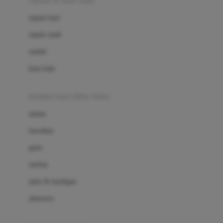
sepatu & kaus kaki
Bio Oil
sepatu bayi
Biolane
sepatu anak
Bite Fighters
sandal
Bizzi Growin
kaus kaki
Blackmores
fashion bayi (0bln-3thn)
Blooming Marvellous
atasan
Bonnels
bawahan
Bravado
gaun
Bruder
setelan
Brush Baby
jaket & kardigan
Buds Organics
aksesoris
Bugaboo
Buggygear