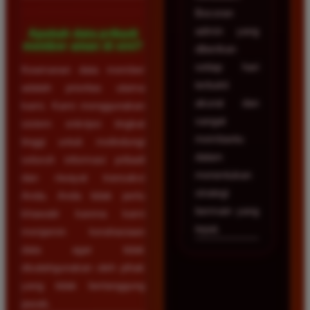
Bocoran
admin yang
Apakah data pribadi
member aman di sini?
diberikan
setiap hari
Keamanan data member
terbukti
adalah prioritas utama
akurat dan
kami. Kami menggunakan
sangat
sistem enkripsi tingkat
membantu
tinggi untuk melindungi
dalam
seluruh informasi pribadi
menentukan
dan riwayat transaksi
strategi
Anda. Anda tidak perlu
bermain yang
khawatir karena kami
tepat.
menjamin kerahasiaan
data agar tidak
disalahgunakan oleh pihak
yang tidak bertanggung
jawab.