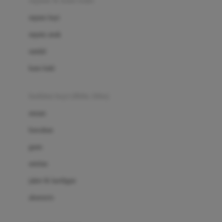
sepatu & kaus kaki
Bio Oil
sepatu bayi
Biolane
sepatu anak
Bite Fighters
sandal
Bizzi Growin
kaus kaki
Blackmores
fashion bayi (0bln-3thn)
Blooming Marvellous
atasan
Bonnels
bawahan
Bravado
gaun
Bruder
setelan
Brush Baby
jaket & kardigan
Buds Organics
aksesoris
Bugaboo
Buggygear