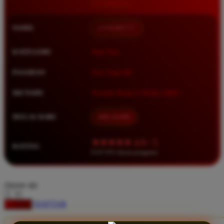
Squishmallows
Starbooks
NAMA
LUXURY777
Stick-O
KATEGORI
Situs Toto
Stokke
Sudocrem
PASARAN
Toto Togel 4D
Sumimo
METODE
Transfer Bank, E-Wallet, QRIS
Sunnylife
MULAI DARI
IDR 10.000
Sun-Staches
Swimava
★★★★★ 4.9 / 5
RATING
8.417.951 ulasan pengguna
T
Tommee Tippee
choose qty
Trunki
DAFTAR
LOGIN
Tutti Bambini