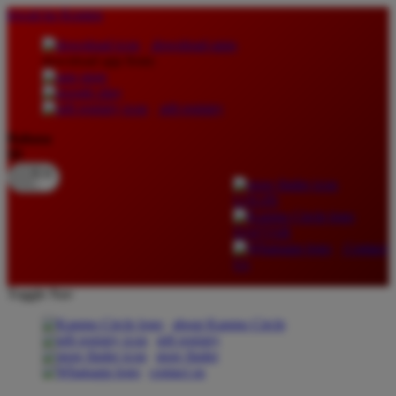
lewati ke Konten
download apps
download app from:
gift registry
Bahasa
ID
LOGIN
DAFTAR
Contact
Us
Toggle Nav
about Kanmo Circle
gift registry
store finder
contact us