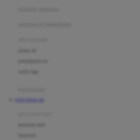
pengolah makanan
Joolz
Jujube
makanan & multivitamin
K
alat menyusui
Kiddycuts
pompa asi
Kumon
penyimpanan asi
L
cooler bags
Leapfrog
kursi makan
Leclerc
TOTO TOGEL 4D
Lee Vierra
Lillebaby
perawatan bayi
Little Bird Told Me
perawatan kulit
Little Miss Janis
Sunscreen