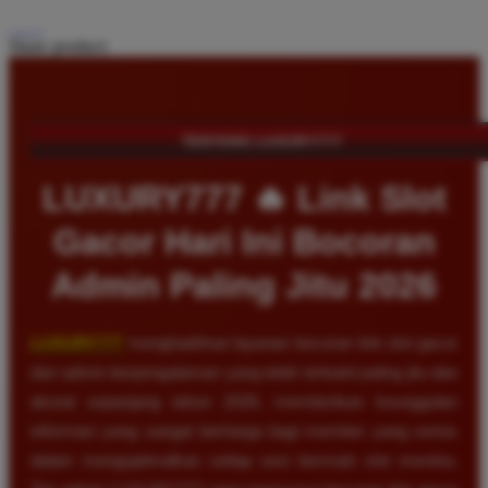
Share product:
TENTANG LUXURY777
LUXURY777 🔥 Link Slot
Gacor Hari Ini Bocoran
Admin Paling Jitu 2026
LUXURY777
menghadirkan layanan bocoran link slot gacor
dari admin berpengalaman yang telah terbukti paling jitu dan
akurat sepanjang tahun 2026, memberikan keunggulan
informasi yang sangat berharga bagi member yang serius
dalam mengoptimalkan setiap sesi bermain slot mereka.