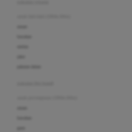
pakaian renang
Bumkins
anak laki-laki (18bln-8thn)
C
atasan
Cetaphil
bawahan
Chicco
setelan
Childlife
jaket
Clevamama
pakaian dalam
Cocolatte
Cottonseeds
pakaian ibu hamil
Cozy N Safe
anak perempuan (18bln-8thn)
Crane
atasan
Cybex
bawahan
D
gaun