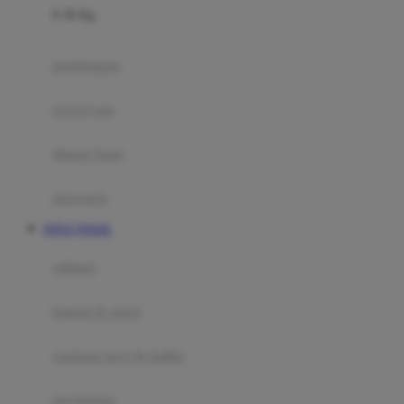
0-36 Kg
Fisher Price
Flipper
gendongan
Friends Of Sally
travel cots
G
diaper bags
Gb
Geko
aksesoris
Graco
SITUS TOGEL
Gund
selimut
H
bantal & sprei
Habbie
Haenim
ranjang bayi & balita
Happy Horse
perabotan