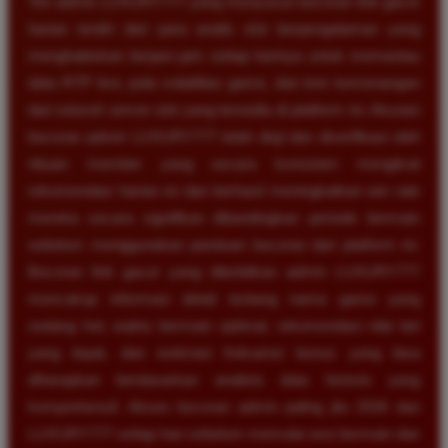
Tim admin LUXURY777 yang menyusun bocoran link gacor
harian terdiri dari para analis slot berpengalaman yang
menghabiskan berjam-jam setiap harinya untuk memantau
data RTP live, pola volatilitas game, dan tren kemenangan
dari seluruh server slot yang tersedia di platform ini. Akurasi
bocoran admin LUXURY777 telah diuji dan diverifikasi oleh
ribuan member yang secara konsisten mengikuti
rekomendasi harian ini dan berhasil meningkatkan win rate
mereka secara signifikan dibandingkan periode bermain
sebelum menggunakan panduan bocoran dari platform ini.
Bocoran link gacor yang diterbitkan admin LUXURY777
mencakup informasi detail tentang nama game yang
sedang hot, waktu bermain optimal, rekomendasi nilai bet
yang tepat, dan estimasi frekuensi bonus yang bisa
diharapkan berdasarkan analisis data historis yang
komprehensif. Akses bocoran admin paling jitu 2026 dari
LUXURY777 setiap hari sebelum memulai sesi bermain dan