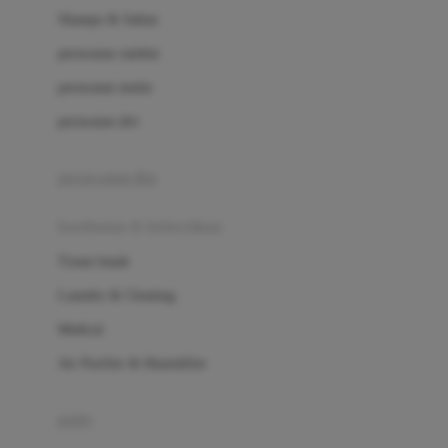
London Taxi
Shampo & Sabun
Love To Dream
perawatan rambut
perawatan mulut
M
perawatan diri
Magformers
Mama's Choice
perawatan ibu
Mamas&Papas
kesehatan & kebersihan
Mamaway
Tissue basah
Maxi Cosi
Laundry & Cleaning
Megabloks
Medical
Micro
Air Purifier & Humidifier
MiDeer
Mimi & Lula
potty
Mini Monkey