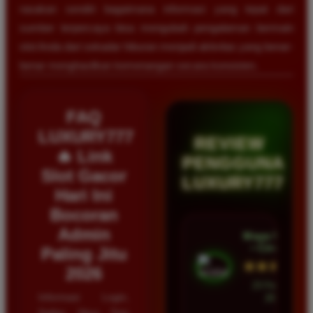
rasakan sendiri bagaimana informasi yang tepat dari
sumber terpercaya bisa mengubah pengalaman bermain
slot Anda dari sekadar hiburan menjadi aktivitas yang benar-
benar menghasilkan kemenangan secara konsisten.
FAQ
LUXURY777
REVIEW
🔥 Link
PENGGUNA
Slot Gacor
LUXURY777
Hari Ini
Bocoran
Admin
Maya Utama
• Cirebon
Paling Jitu
★★★★★
2026
23 Februari
Informasi Login,
2026
Daftar Situs Toto