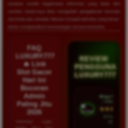
rasakan sendiri bagaimana informasi yang tepat dari
sumber terpercaya bisa mengubah pengalaman bermain
slot Anda dari sekadar hiburan menjadi aktivitas yang benar-
benar menghasilkan kemenangan secara konsisten.
FAQ
LUXURY777
REVIEW
🔥 Link
PENGGUNA
Slot Gacor
LUXURY777
Hari Ini
Bocoran
Admin
Maya Utama
• Cirebon
Paling Jitu
★★★★★
2026
23 Februari
Informasi Login,
2026
Daftar Situs Toto