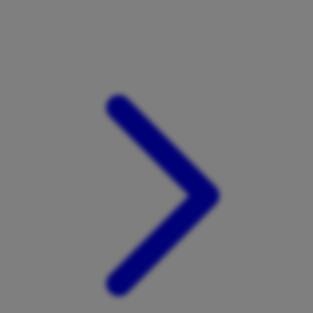
Xootz
Y
Yamatoya
Z
Zaxy
Zoggs
0-9
4Moms
59S