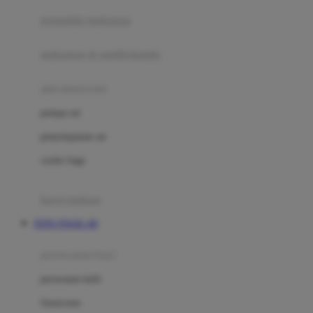
pengolah makanan
Joolz
Jujube
makanan & multivitamin
K
alat menyusui
Kiddycuts
pompa asi
Kumon
penyimpanan asi
L
cooler bags
Leapfrog
kursi makan
Leclerc
TOTO TOGEL 4D
Lee Vierra
Lillebaby
perawatan bayi
Little Bird Told Me
perawatan kulit
Little Miss Janis
Sunscreen