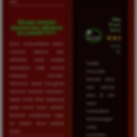
slot.
Wawan
Berapa minimal
Prasetyo •
deposit dan withdraw
Surabaya
di LUXURY777?
★★★★★
Kami menyediakan batas
23 Februari
minimal deposit dan
2026
withdraw yang sangat
Sudah
terjangkau bagi semua
mencoba
kalangan pemain.
banyak situs
Informasi detail mengenai
slot, namun
nominal minimal transaksi
baru di sini
dapat Anda lihat langsung
saya
pada menu kasir setelah
merasakan
berhasil melakukan login
kemenangan
ke dalam akun pribadi
yang
Anda.
konsisten.