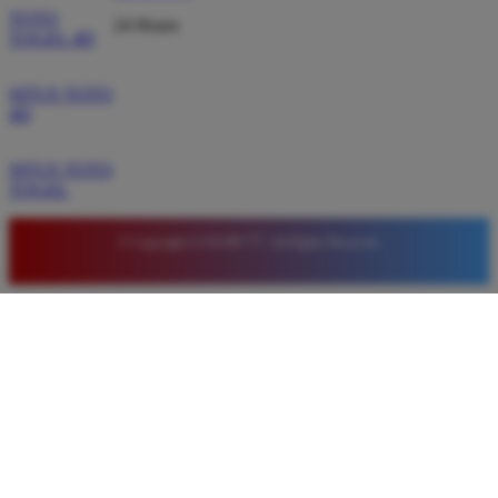
TOTO
24 Hours
TOGEL 4D
SITUS TOTO
4D
SITUS TOTO
TOGEL
© Copyright LUXURY777. All Rights Reserved.