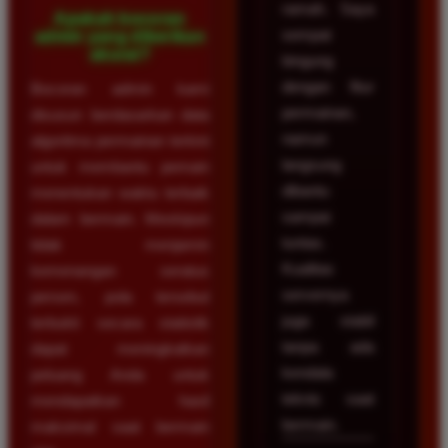
ramah. Saya
Apakah bocoran
sempat
admin yang diberikan
akurat?
bingung
dengan fitur
Bocoran admin kami
permainan,
disusun berdasarkan data
namun
algoritma permainan terkini
langsung
untuk membantu pemain
dibantu
menentukan waktu terbaik
sampai
dalam bermain. Meskipun
tuntas.
tidak menjamin
Kualitas
kemenangan seratus
servernya
persen, pola tersebut
juga stabil
terbukti secara statistik
tanpa ada
dapat meningkatkan
kendala
peluang Anda untuk
teknis saat
mendapatkan hasil
bermain.
maksimal saat bermain