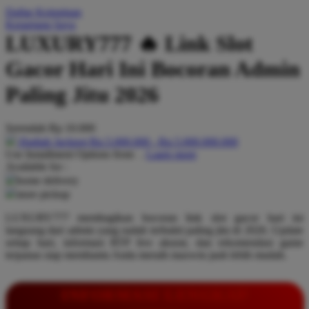
Daftar Keinginan
Q
Keranjang Saya
LUXURY777 🔥 Link Slot
QV Baby
Gacor Hari Ini Bocoran Admin
R
Paling Jitu 2026
Real Shades
Red Castle
Serendah
Rp 10.000
Ribbon Madness
Hadiah Jackpot
Rp.5.000.000
-
Rp.5.000.000.000
Use Installment Options from
.
Laarn more
Available for :
S
home delivery
store pickup
Sebamed
LUXURY777 membagikan bocoran link slot gacor hari ini
Silver Cross
langsung dari admin yang sudah terbukti paling jitu di 2026. Update
setiap hari, informasi RTP live akurat, dan rekomendasi game
Simply Idea
terpanas siap membantu Anda meraih maxwin jauh lebih mudah.
Skip Hop
Spectra
INFORMASI LENGKAP