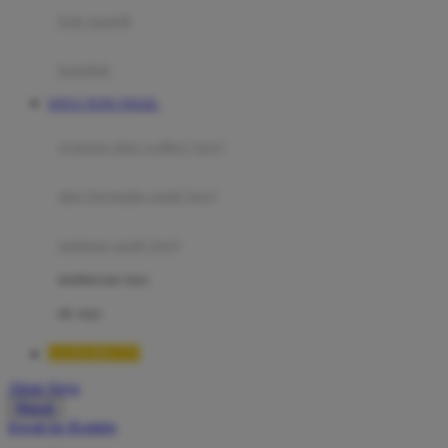
Moby
bak mandi
Momami
handuk
Mothercare
SITUS TOTO TOGEL
Mustela
ayunan dan walker bayi
My Buddy Tag
My K
alas bermain anak bayi
N
mainan anak bayi
Naif
mothercare toys
Nike
elc toys
Nordic Natural
LUXURY777
Nuby
Akun Saya
Nuna
Masuk
lewati ke Konten
O