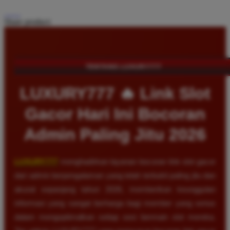
Share product:
TENTANG LUXURY777
LUXURY777 🔥 Link Slot
Gacor Hari Ini Bocoran
Admin Paling Jitu 2026
LUXURY777
menghadirkan layanan bocoran link slot gacor
dari admin berpengalaman yang telah terbukti paling jitu dan
akurat sepanjang tahun 2026, memberikan keunggulan
informasi yang sangat berharga bagi member yang serius
dalam mengoptimalkan setiap sesi bermain slot mereka.