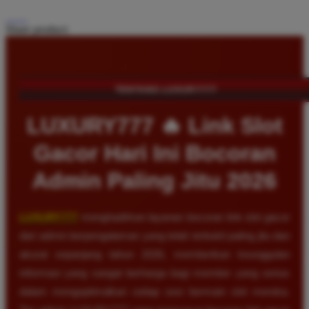
Share product:
TENTANG LUXURY777
LUXURY777 🔥 Link Slot
Gacor Hari Ini Bocoran
Admin Paling Jitu 2026
LUXURY777
menghadirkan layanan bocoran link slot gacor
dari admin berpengalaman yang telah terbukti paling jitu dan
akurat sepanjang tahun 2026, memberikan keunggulan
informasi yang sangat berharga bagi member yang serius
dalam mengoptimalkan setiap sesi bermain slot mereka.