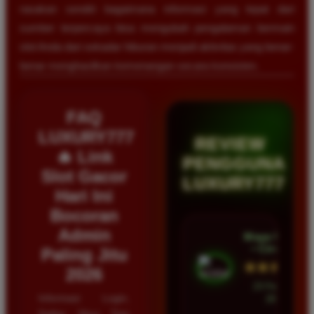
rasakan sendiri bagaimana informasi yang tepat dari
sumber terpercaya bisa mengubah pengalaman bermain
slot Anda dari sekadar hiburan menjadi aktivitas yang benar-
benar menghasilkan kemenangan secara konsisten.
FAQ
LUXURY777
REVIEW
🔥 Link
PENGGUNA
Slot Gacor
LUXURY777
Hari Ini
Bocoran
Admin
Maya Utama
• Cirebon
Paling Jitu
★★★★★
2026
23 Februari
Informasi Login,
2026
Daftar Situs Toto