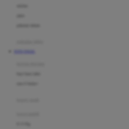
Dae Organics
setelan
Docare
jaket
Doona
pakaian dalam
Down To Earth
Drew
pakaian tidur
Dr. Brown's
TOTO TOGEL
E
kereta dorong
ELC
bayi baru lahir
Ergobaby
usia 6 bulan+
Expert Care
koper anak
Ezyroller
kursi mobil
F
0-13 Kg
Felt So Sweet