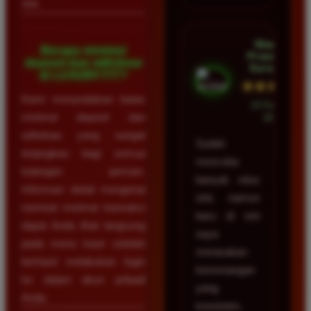
slot.
Wawan
Berapa minimal
Prasetyo •
deposit dan withdraw
Surabaya
di LUXURY777?
★★★★★
Kami menyediakan batas
23 Februari
minimal deposit dan
2026
withdraw yang sangat
Sudah
terjangkau bagi semua
mencoba
kalangan pemain.
banyak situs
Informasi detail mengenai
slot, namun
nominal minimal transaksi
baru di sini
dapat Anda lihat langsung
saya
pada menu kasir setelah
merasakan
berhasil melakukan login
kemenangan
ke dalam akun pribadi
yang
Anda.
konsisten.