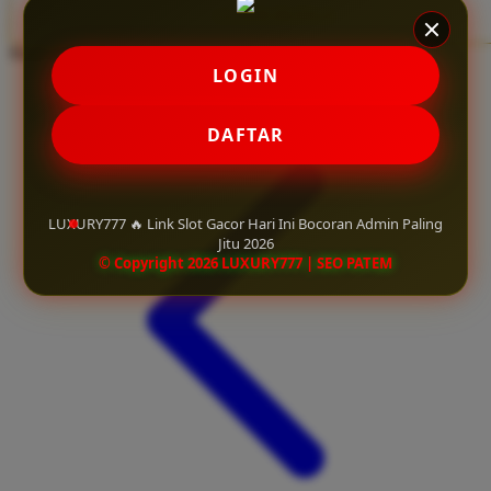
CLAIM BONUS
Twistshake
TY Toys
Share product:
LOGIN
U
DAFTAR
V
LUXURY777 🔥 Link Slot Gacor Hari Ini Bocoran Admin Paling
Veja
Jitu 2026
© Copyright 2026 LUXURY777 | SEO PATEM
Vitaflow
Vtech
W
Waterland
Wellness
X