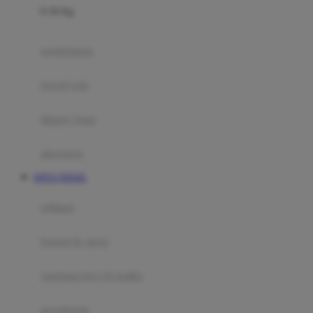
0-36 Kg
Fisher Price
Flipper
gendongan
Friends Of Sally
travel cots
G
diaper bags
Gb
Geko
aksesoris
Graco
SITUS TOGEL
Gund
selimut
H
bantal & sprei
Habbie
Haenim
ranjang bayi & balita
Happy Horse
perabotan