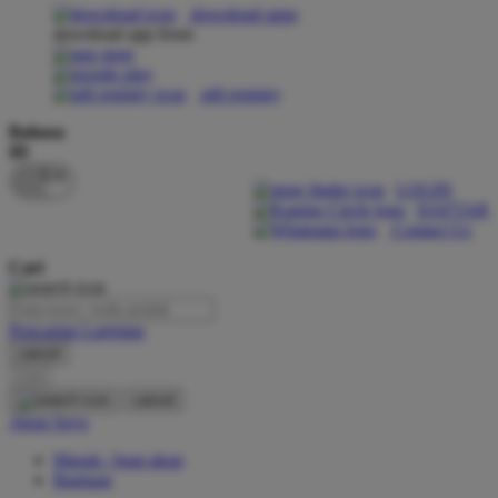
download apps
download app from:
Oh Ma Grain
Okiedog
gift registry
P
Bahasa
ID
Peachy
LOGIN
Phil & Ted's
DAFTAR
Contact Us
Philips Avent
Cari
Pigeon
Playgro
Pencarian Lanjutan
cancel
Poled Global
Cari
Ponycycle
cancel
Akun Saya
Puma
Masuk / buat akun
Pureats
Bantuan