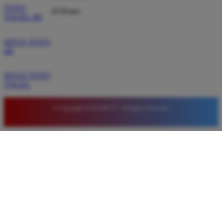
TOTO
24 Hours
TOGEL 4D
SITUS TOTO
4D
SITUS TOTO
TOGEL
© Copyright LUXURY777. All Rights Reserved.