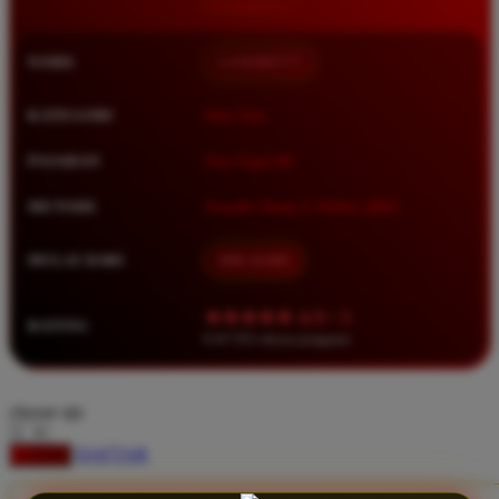
Squishmallows
Starbooks
NAMA
LUXURY777
Stick-O
KATEGORI
Situs Toto
Stokke
Sudocrem
PASARAN
Toto Togel 4D
Sumimo
METODE
Transfer Bank, E-Wallet, QRIS
Sunnylife
MULAI DARI
IDR 10.000
Sun-Staches
Swimava
★★★★★ 4.9 / 5
RATING
8.417.951 ulasan pengguna
T
Tommee Tippee
choose qty
Trunki
DAFTAR
LOGIN
Tutti Bambini