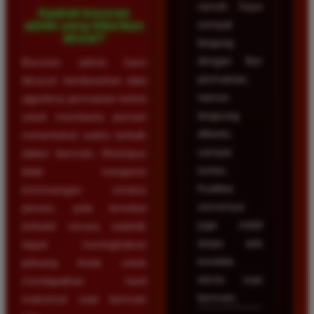
ramah. Saya
Apakah bocoran
sempat
admin yang diberikan
akurat?
bingung
dengan fitur
Bocoran admin kami
permainan,
disusun berdasarkan data
namun
algoritma permainan terkini
langsung
untuk membantu pemain
dibantu
menentukan waktu terbaik
sampai
dalam bermain. Meskipun
tuntas.
tidak menjamin
Kualitas
kemenangan seratus
servernya
persen, pola tersebut
juga stabil
terbukti secara statistik
tanpa ada
dapat meningkatkan
kendala
peluang Anda untuk
teknis saat
mendapatkan hasil
bermain.
maksimal saat bermain