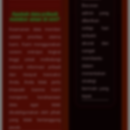
Bocoran
admin yang
Apakah data pribadi
member aman di sini?
diberikan
setiap hari
Keamanan data member
terbukti
adalah prioritas utama
akurat dan
kami. Kami menggunakan
sangat
sistem enkripsi tingkat
membantu
tinggi untuk melindungi
dalam
seluruh informasi pribadi
menentukan
dan riwayat transaksi
strategi
Anda. Anda tidak perlu
bermain yang
khawatir karena kami
tepat.
menjamin kerahasiaan
data agar tidak
disalahgunakan oleh pihak
yang tidak bertanggung
jawab.