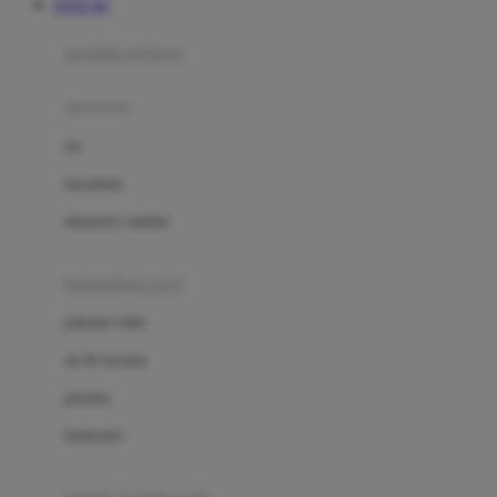
TOTO 4D
Azetabio
produk terbaru
B
aksesoris
Baabaasheepz
tas
Babiators
kacamata
Baby Dove
aksesoris rambut
Baby Jogger
Baby Rovega
kebutuhan bayi
Babybee
pakaian tidur
Banana Boat
set & terusan
Banz
piyama
Barbie
bodysuits
Beaba
Beauty Barn