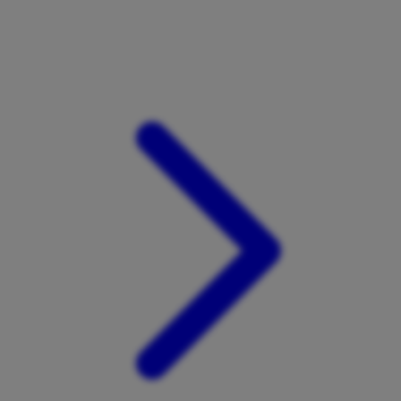
Xootz
Y
Yamatoya
Z
Zaxy
Zoggs
0-9
4Moms
59S