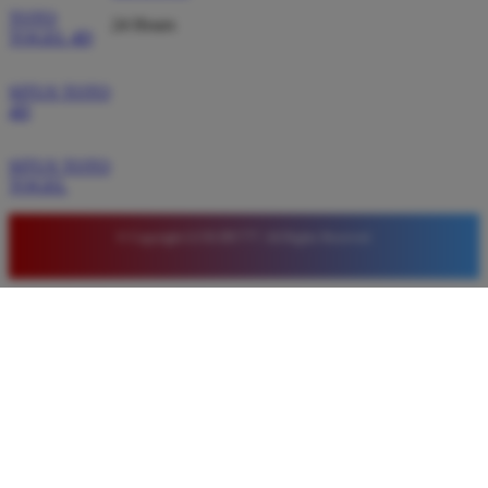
TOTO
24 Hours
TOGEL 4D
SITUS TOTO
4D
SITUS TOTO
TOGEL
© Copyright LUXURY777. All Rights Reserved.