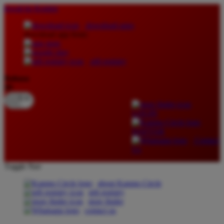
lewati ke Konten
download apps
download app from:
gift registry
Bahasa
ID
LOGIN
DAFTAR
Contact
Us
Toggle Nav
about Kanmo Circle
gift registry
store finder
contact us