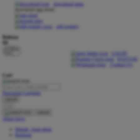
download apps
download app from:
Oh Ma Grain
Okiedog
gift registry
P
Bahasa
ID
Peachy
LOGIN
Phil & Ted's
DAFTAR
Contact Us
Philips Avent
Cari
Pigeon
Playgro
Pencarian Lanjutan
cancel
Poled Global
Cari
Ponycycle
cancel
Akun Saya
Puma
Masuk / buat akun
Pureats
Bantuan