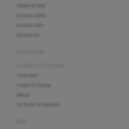
London Taxi
Shampo & Sabun
Love To Dream
perawatan rambut
perawatan mulut
M
perawatan diri
Magformers
Mama's Choice
perawatan ibu
Mamas&Papas
kesehatan & kebersihan
Mamaway
Tissue basah
Maxi Cosi
Laundry & Cleaning
Megabloks
Medical
Micro
Air Purifier & Humidifier
MiDeer
Mimi & Lula
potty
Mini Monkey