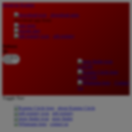
lewati ke Konten
download apps
download app from:
gift registry
Bahasa
ID
LOGIN
DAFTAR
Contact
Us
Toggle Nav
about Kanmo Circle
gift registry
store finder
contact us