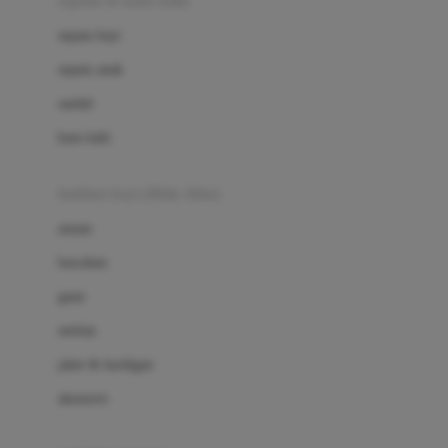
sepatu & kaus kaki
Bio Oil
sepatu bayi
Biolane
sepatu anak
Bite Fighters
sandal
Bizzi Growin
kaus kaki
Blackmores
fashion bayi (0bln-3thn)
Blooming Marvellous
atasan
Bonnels
bawahan
Bravado
gaun
Bruder
setelan
Brush Baby
jaket & kardigan
Buds Organics
aksesoris
Bugaboo
Buggygear