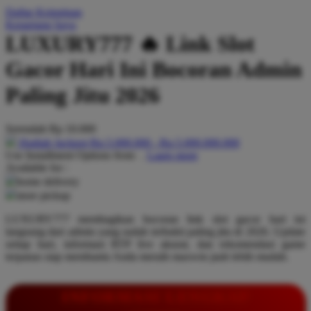
Daftar Keinginan
Q
Keranjang Saya
LUXURY777 🔥 Link Slot
QV Baby
Gacor Hari Ini Bocoran Admin
R
Paling Jitu 2026
Real Shades
Red Castle
Serendah
Rp 10.000
Ribbon Madness
Hadiah Jackpot
Rp.5.000.000
-
Rp.5.000.000.000
Use Installment Options from
.
Laarn more
Available for :
S
home delivery
store pickup
Sebamed
LUXURY777 membagikan bocoran link slot gacor hari ini
Silver Cross
langsung dari admin yang sudah terbukti paling jitu di 2026. Update
setiap hari, informasi RTP live akurat, dan rekomendasi game
Simply Idea
terpanas siap membantu Anda meraih maxwin jauh lebih mudah.
Skip Hop
Spectra
INFORMASI LENGKAP