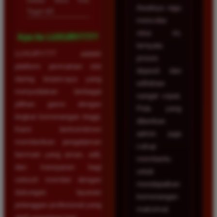
Awalnya ragu
Togel 4D
mencoba
situs ini,
Apa itu LUXURY777?
ternyata
LUXURY777 adalah
proses
platform permainan slot
deposit dan
daring terpercaya yang
withdraw
menyediakan berbagai
sangat cepat.
pilihan game dengan
Pola yang
tingkat kemenangan tinggi.
diberikan
Kami berkomitmen
admin juga
memberikan pengalaman
cukup
bermain yang aman, adil,
membantu
dan transparan bagi
untuk
seluruh member dengan
mendapatkan
dukungan layanan
kemenangan
pelanggan profesional yang
maksimal.