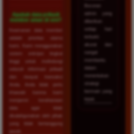
Bocoran
admin yang
Apakah data pribadi
member aman di sini?
diberikan
setiap hari
Keamanan data member
terbukti
adalah prioritas utama
akurat dan
kami. Kami menggunakan
sangat
sistem enkripsi tingkat
membantu
tinggi untuk melindungi
dalam
seluruh informasi pribadi
menentukan
dan riwayat transaksi
strategi
Anda. Anda tidak perlu
bermain yang
khawatir karena kami
tepat.
menjamin kerahasiaan
data agar tidak
disalahgunakan oleh pihak
yang tidak bertanggung
jawab.