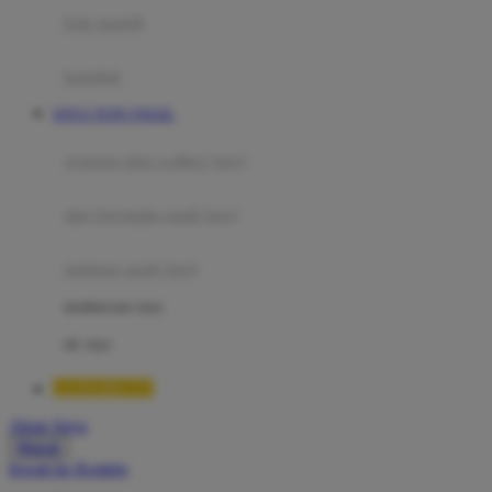
Moby
bak mandi
Momami
handuk
Mothercare
SITUS TOTO TOGEL
Mustela
ayunan dan walker bayi
My Buddy Tag
My K
alas bermain anak bayi
N
mainan anak bayi
Naif
mothercare toys
Nike
elc toys
Nordic Natural
LUXURY777
Nuby
Akun Saya
Nuna
Masuk
lewati ke Konten
O