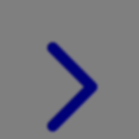
Xootz
Y
Yamatoya
Z
Zaxy
Zoggs
0-9
4Moms
59S