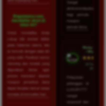
aktif sepanjang hari.
Sangat
direkomendasikan
bagi pemula
Bagaimana cara
mendaftar akun di
maupun
situs ini?
pemain lama.
Untuk mendaftar, Anda
cukup klik tombol daftar
pada halaman utama, lalu
Rizky Halim
isi formulir dengan data diri
• Malang
★★★★★
yang valid. Pastikan nomor
rekening dan kontak yang
23 Februari
2026
digunakan benar agar
proses transaksi deposit
Pelayanan
maupun penarikan dana
pelanggan di
dapat berjalan lancar tanpa
LUXURY777
kendala di kemudian hari.
sangat
responsif dan