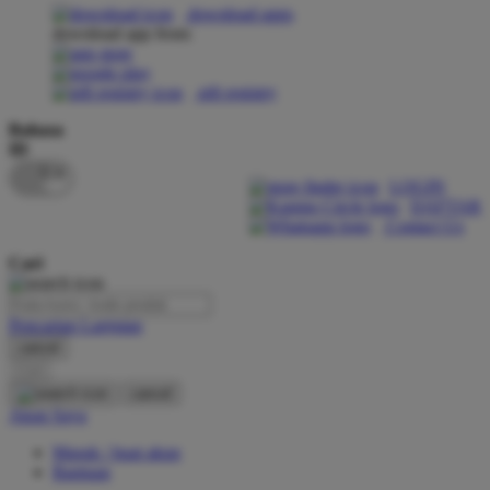
download apps
download app from:
Oh Ma Grain
Okiedog
gift registry
P
Bahasa
ID
Peachy
LOGIN
Phil & Ted's
DAFTAR
Contact Us
Philips Avent
Cari
Pigeon
Playgro
Pencarian Lanjutan
cancel
Poled Global
Cari
Ponycycle
cancel
Akun Saya
Puma
Masuk / buat akun
Pureats
Bantuan