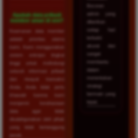
Bocoran
admin yang
Apakah data pribadi
member aman di sini?
diberikan
setiap hari
Keamanan data member
terbukti
adalah prioritas utama
akurat dan
kami. Kami menggunakan
sangat
sistem enkripsi tingkat
membantu
tinggi untuk melindungi
dalam
seluruh informasi pribadi
menentukan
dan riwayat transaksi
strategi
Anda. Anda tidak perlu
bermain yang
khawatir karena kami
tepat.
menjamin kerahasiaan
data agar tidak
disalahgunakan oleh pihak
yang tidak bertanggung
jawab.