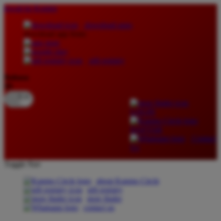
lewati ke Konten
download apps
download app from:
gift registry
Bahasa
ID
LOGIN
DAFTAR
Contact
Us
Toggle Nav
about Kanmo Circle
gift registry
store finder
contact us