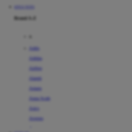
SITUS TOTO
Brand A-Z
A
Addo
Adidas
Airfree
Alamii
Amara
Aqua Scale
Asics
Aveeno
Awan