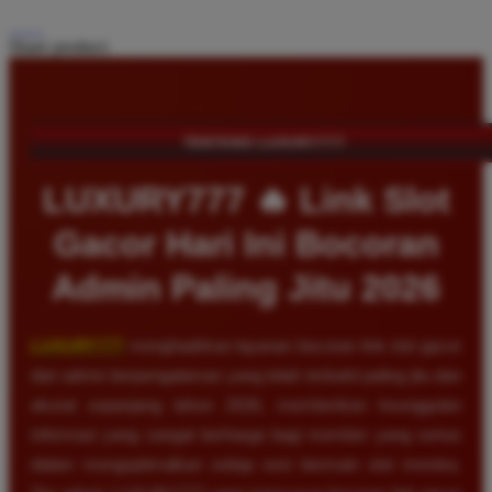
Share product:
TENTANG LUXURY777
LUXURY777 🔥 Link Slot
Gacor Hari Ini Bocoran
Admin Paling Jitu 2026
LUXURY777
menghadirkan layanan bocoran link slot gacor
dari admin berpengalaman yang telah terbukti paling jitu dan
akurat sepanjang tahun 2026, memberikan keunggulan
informasi yang sangat berharga bagi member yang serius
dalam mengoptimalkan setiap sesi bermain slot mereka.