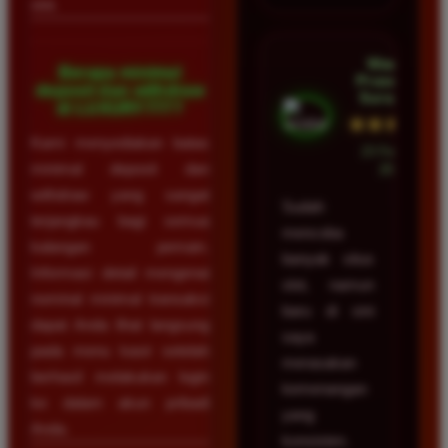
slot.
Wawan
Berapa minimal
Prasetyo •
deposit dan withdraw
Surabaya
di LUXURY777?
★★★★★
Kami menyediakan batas
23 Februari
minimal deposit dan
2026
withdraw yang sangat
Sudah
terjangkau bagi semua
mencoba
kalangan pemain.
banyak situs
Informasi detail mengenai
slot, namun
nominal minimal transaksi
baru di sini
dapat Anda lihat langsung
saya
pada menu kasir setelah
merasakan
berhasil melakukan login
kemenangan
ke dalam akun pribadi
yang
Anda.
konsisten.