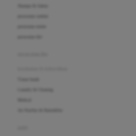
London Taxi
Shampo & Sabun
Love To Dream
perawatan rambut
perawatan mulut
M
perawatan diri
Magformers
Mama's Choice
perawatan ibu
Mamas&Papas
kesehatan & kebersihan
Mamaway
Tissue basah
Maxi Cosi
Laundry & Cleaning
Megabloks
Medical
Micro
Air Purifier & Humidifier
MiDeer
Mimi & Lula
potty
Mini Monkey