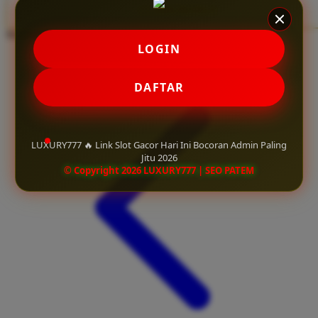
CLAIM BONUS
Twistshake
TY Toys
Share product:
LOGIN
U
DAFTAR
V
LUXURY777 🔥 Link Slot Gacor Hari Ini Bocoran Admin Paling
Veja
Jitu 2026
© Copyright 2026 LUXURY777 | SEO PATEM
Vitaflow
Vtech
W
Waterland
Wellness
X