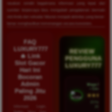
rasakan sendiri bagaimana informasi yang tepat dari
sumber terpercaya bisa mengubah pengalaman bermain
slot Anda dari sekadar hiburan menjadi aktivitas yang benar-
benar menghasilkan kemenangan secara konsisten.
FAQ
LUXURY777
REVIEW
🔥 Link
PENGGUNA
Slot Gacor
LUXURY777
Hari Ini
Bocoran
Admin
Maya Utama
• Cirebon
Paling Jitu
★★★★★
2026
23 Februari
Informasi Login,
2026
Daftar Situs Toto