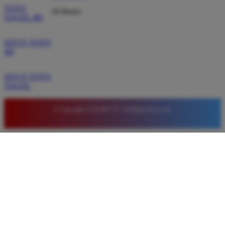
TOTO
24 Hours
TOGEL 4D
SITUS TOTO
4D
SITUS TOTO
TOGEL
© Copyright LUXURY777. All Rights Reserved.