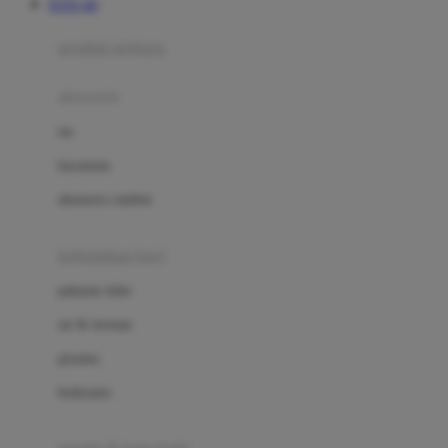
TOTO 4D
Azetabio
produk terbaru
B
aksesoris
Baabaasheepz
tas
Babiators
kacamata
Baby Dove
aksesoris rambut
Baby Jogger
Baby Rovega
kebutuhan bayi
Babybee
pakaian tidur
Banana Boat
set & terusan
Banz
piyama
Barbie
bodysuits
Beaba
Beauty Barn