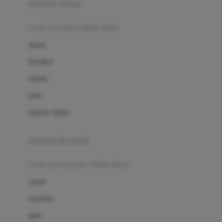
pakaian renang
Bumkins
anak laki-laki (18bln-8thn)
C
atasan
Cetaphil
bawahan
Chicco
setelan
Childlife
jaket
Clevamama
pakaian dalam
Cocolatte
Cottonseeds
pakaian ibu hamil
Cozy N Safe
anak perempuan (18bln-8thn)
Crane
atasan
Cybex
bawahan
D
gaun