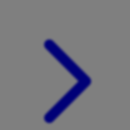
Xootz
Y
Yamatoya
Z
Zaxy
Zoggs
0-9
4Moms
59S