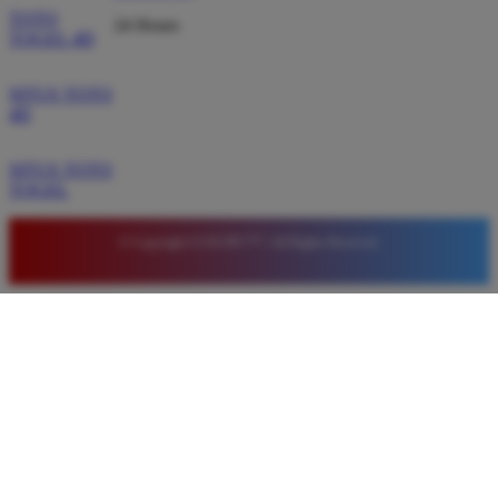
TOTO
24 Hours
TOGEL 4D
SITUS TOTO
4D
SITUS TOTO
TOGEL
© Copyright LUXURY777. All Rights Reserved.