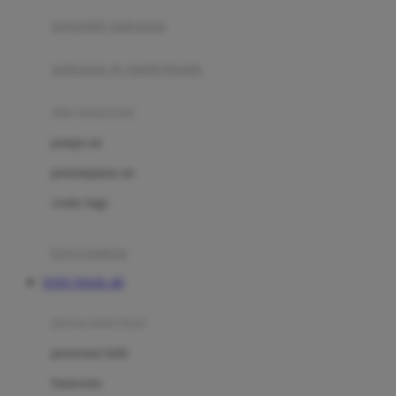
pengolah makanan
Joolz
Jujube
makanan & multivitamin
K
alat menyusui
Kiddycuts
pompa asi
Kumon
penyimpanan asi
L
cooler bags
Leapfrog
kursi makan
Leclerc
TOTO TOGEL 4D
Lee Vierra
Lillebaby
perawatan bayi
Little Bird Told Me
perawatan kulit
Little Miss Janis
Sunscreen