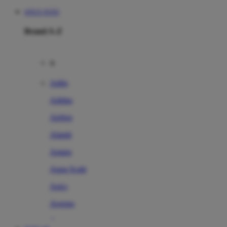
SITUS TOTO
Brand A-Z
A
Addo
Adidas
Airfree
Alamii
Amara
Aqua Scale
Asics
Aveeno
Awan