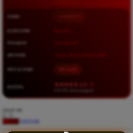
Squishmallows
Starbooks
NAMA
LUXURY777
Stick-O
KATEGORI
Situs Toto
Stokke
Sudocrem
PASARAN
Toto Togel 4D
Sumimo
METODE
Transfer Bank, E-Wallet, QRIS
Sunnylife
MULAI DARI
IDR 10.000
Sun-Staches
Swimava
★★★★★ 4.9 / 5
RATING
8.417.951 ulasan pengguna
T
Tommee Tippee
choose qty
Trunki
DAFTAR
LOGIN
Tutti Bambini