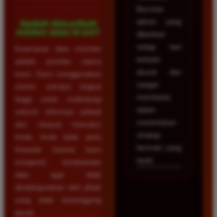
Bocoran
admin yang
Apakah data pribadi
member aman di sini?
diberikan
setiap hari
Keamanan data member
terbukti
adalah prioritas utama
akurat dan
kami. Kami menggunakan
sangat
sistem enkripsi tingkat
membantu
tinggi untuk melindungi
dalam
seluruh informasi pribadi
menentukan
dan riwayat transaksi
strategi
Anda. Anda tidak perlu
bermain yang
khawatir karena kami
tepat.
menjamin kerahasiaan
data agar tidak
disalahgunakan oleh pihak
yang tidak bertanggung
jawab.