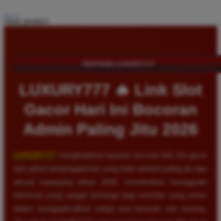
Share product:
TENTANG LUXURY777
LUXURY777 🔥 Link Slot
Gacor Hari Ini Bocoran
Admin Paling Jitu 2026
LUXURY777
menghadirkan layanan bocoran link slot gacor
dari admin berpengalaman yang telah terbukti paling jitu dan
akurat sepanjang tahun 2026, memberikan keunggulan
informasi yang sangat berharga bagi member yang serius
dalam mengoptimalkan setiap sesi bermain slot mereka.