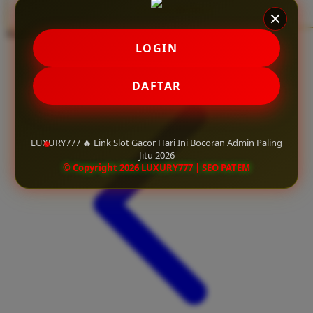
CLAIM BONUS
Twistshake
TY Toys
Share product:
LOGIN
U
DAFTAR
V
LUXURY777 🔥 Link Slot Gacor Hari Ini Bocoran Admin Paling
Veja
Jitu 2026
© Copyright 2026 LUXURY777 | SEO PATEM
Vitaflow
Vtech
W
Waterland
Wellness
X