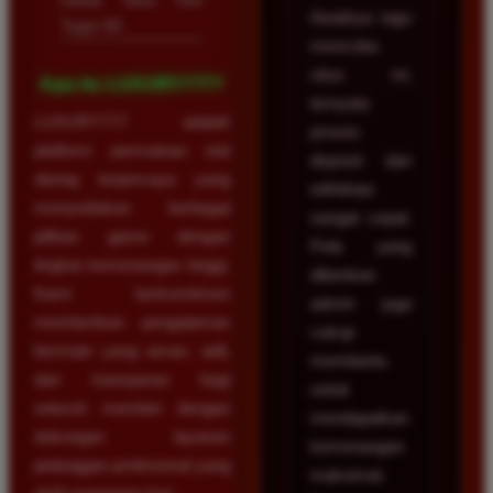
Awalnya ragu
Togel 4D
mencoba
situs ini,
Apa itu LUXURY777?
ternyata
LUXURY777 adalah
proses
platform permainan slot
deposit dan
daring terpercaya yang
withdraw
menyediakan berbagai
sangat cepat.
pilihan game dengan
Pola yang
tingkat kemenangan tinggi.
diberikan
Kami berkomitmen
admin juga
memberikan pengalaman
cukup
bermain yang aman, adil,
membantu
dan transparan bagi
untuk
seluruh member dengan
mendapatkan
dukungan layanan
kemenangan
pelanggan profesional yang
maksimal.