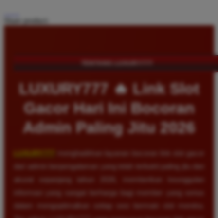
Share product:
TENTANG LUXURY777
LUXURY777 🔥 Link Slot
Gacor Hari Ini Bocoran
Admin Paling Jitu 2026
LUXURY777
menghadirkan layanan bocoran link slot gacor
dari admin berpengalaman yang telah terbukti paling jitu dan
akurat sepanjang tahun 2026, memberikan keunggulan
informasi yang sangat berharga bagi member yang serius
dalam mengoptimalkan setiap sesi bermain slot mereka.