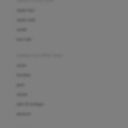
sepatu & kaus kaki
Bio Oil
sepatu bayi
Biolane
sepatu anak
Bite Fighters
sandal
Bizzi Growin
kaus kaki
Blackmores
fashion bayi (0bln-3thn)
Blooming Marvellous
atasan
Bonnels
bawahan
Bravado
gaun
Bruder
setelan
Brush Baby
jaket & kardigan
Buds Organics
aksesoris
Bugaboo
Buggygear