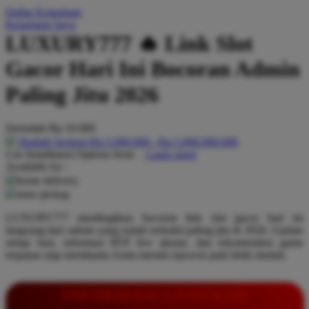
Daftar Keinginan
Q
Keranjang Saya
LUXURY777 🔥 Link Slot
QV Baby
Gacor Hari Ini Bocoran Admin
R
Paling Jitu 2026
Real Shades
Red Castle
Serendah
Rp 10.000
Ribbon Madness
Hadiah Jackpot
Rp.5.000.000
-
Rp.5.000.000.000
Use Installment Options from
.
Laarn more
Available for :
S
home delivery
store pickup
Sebamed
LUXURY777 membagikan bocoran link slot gacor hari ini
Silver Cross
langsung dari admin yang sudah terbukti paling jitu di 2026. Update
setiap hari, informasi RTP live akurat, dan rekomendasi game
Simply Idea
terpanas siap membantu Anda meraih maxwin jauh lebih mudah.
Skip Hop
Spectra
INFORMASI LENGKAP