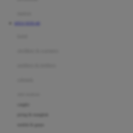
Happy Tummy
Hauck
matras
Havaianas
SITUS TOTO 4D
Hegen
botol
Hot Wheels
sterilizer & warmers
Hybrid
soothers & teethers
I
Inlacta DHA
celemek
Interlac
alat makan
Ivenet
cangkir
J
piring & mangkuk
Jack N Jill
sendok & garpu
Joie