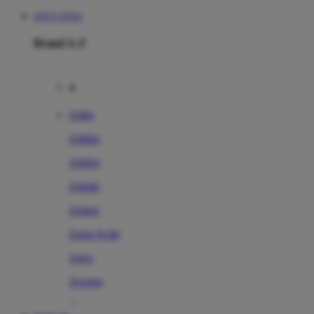
SITUS TOTO
Brand A-Z
A
Addo
Adidas
Airfree
Alamii
Amara
Aqua Scale
Asics
Aveeno
Awan