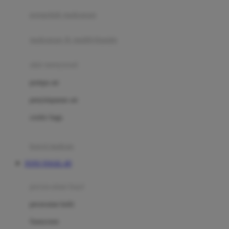
pengolah makanan
Joolz
Jujube
makanan & multivitamin
K
alat menyusui
Kiddycuts
pompa asi
Kumon
penyimpanan asi
L
cooler bags
Leapfrog
kursi makan
Leclerc
TOTO TOGEL 4D
Lee Vierra
Lillebaby
perawatan bayi
Little Bird Told Me
perawatan kulit
Little Miss Janis
Sunscreen