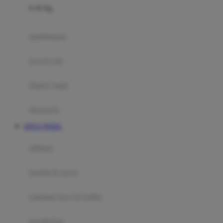
0-36 Kg
Fisher Price
Flipper
gendongan
Friends Of Sally
travel cots
G
diaper bags
Gb
Geko
aksesoris
Graco
SITUS TOGEL
Gund
selimut
H
bantal & sprei
Habbie
Haenim
ranjang bayi & balita
Happy Horse
perabotan