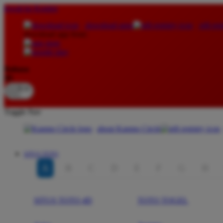
lewati ke Konten
download apps
gift reg
download app from:
Bahasa
ID
Toggle Nav
about Kanmo Circle
SITUS TOTO
A
B
C
D
E
F
G
H
SITUS TOTO 4D
TOTO TOGEL