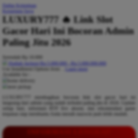
Daftar Keinginan
Q
Keranjang Saya
LUXURY777 🔥 Link Slot
QV Baby
Gacor Hari Ini Bocoran Admin
R
Paling Jitu 2026
Real Shades
Red Castle
Serendah
Rp 10.000
Ribbon Madness
Hadiah Jackpot
Rp.5.000.000
-
Rp.5.000.000.000
Use Installment Options from
.
Laarn more
Available for :
S
home delivery
store pickup
Sebamed
LUXURY777 membagikan bocoran link slot gacor hari ini
Silver Cross
langsung dari admin yang sudah terbukti paling jitu di 2026. Update
setiap hari, informasi RTP live akurat, dan rekomendasi game
Simply Idea
terpanas siap membantu Anda meraih maxwin jauh lebih mudah.
Skip Hop
Spectra
INFORMASI LENGKAP