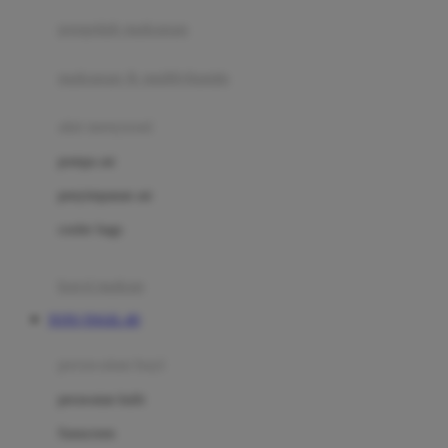
pengolah makanan
Joolz
Jujube
makanan & multivitamin
K
alat menyusui
Kiddycuts
pompa asi
Kumon
penyimpanan asi
L
cooler bags
Leapfrog
kursi makan
Leclerc
TOTO TOGEL 4D
Lee Vierra
Lillebaby
perawatan bayi
Little Bird Told Me
perawatan kulit
Little Miss Janis
Sunscreen