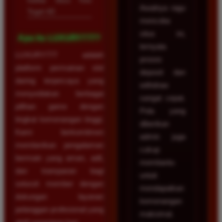
Awalnya ragu
Togel 4D
mencoba
situs ini,
Apa itu LUXURY777?
ternyata
LUXURY777 adalah
proses
platform permainan slot
deposit dan
daring terpercaya yang
withdraw
menyediakan berbagai
sangat cepat.
pilihan game dengan
Pola yang
tingkat kemenangan tinggi.
diberikan
Kami berkomitmen
admin juga
memberikan pengalaman
cukup
bermain yang aman, adil,
membantu
dan transparan bagi
untuk
seluruh member dengan
mendapatkan
dukungan layanan
kemenangan
pelanggan profesional yang
maksimal.