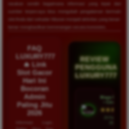
rasakan sendiri bagaimana informasi yang tepat dari
sumber terpercaya bisa mengubah pengalaman bermain
slot Anda dari sekadar hiburan menjadi aktivitas yang benar-
benar menghasilkan kemenangan secara konsisten.
FAQ
LUXURY777
REVIEW
🔥 Link
PENGGUNA
Slot Gacor
LUXURY777
Hari Ini
Bocoran
Admin
Maya Utama
• Cirebon
Paling Jitu
★★★★★
2026
23 Februari
Informasi Login,
2026
Daftar Situs Toto