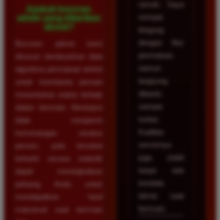
ramah. Saya
Apakah bocoran
sempat
admin yang diberikan
akurat?
bingung
dengan fitur
Bocoran admin kami
permainan,
disusun berdasarkan data
namun
algoritma permainan terkini
langsung
untuk membantu pemain
dibantu
menentukan waktu terbaik
sampai
dalam bermain. Meskipun
tuntas.
tidak menjamin
Kualitas
kemenangan seratus
servernya
persen, pola tersebut
juga stabil
terbukti secara statistik
tanpa ada
dapat meningkatkan
kendala
peluang Anda untuk
teknis saat
mendapatkan hasil
bermain.
maksimal saat bermain