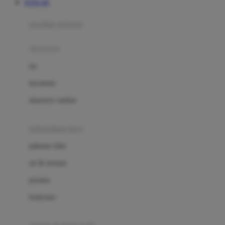
TOTO 4D
Azetabio
produk terbaru
B
aksesoris
Baabaasheepz
tas
Babiators
kacamata
Baby Dove
aksesoris rambut
Baby Jogger
Baby Rovega
kebutuhan bayi
Babybee
pakaian tidur
Banana Boat
set & terusan
Banz
piyama
Barbie
bodysuits
Beaba
Beauty Barn