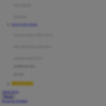
Moby
bak mandi
Momami
handuk
Mothercare
SITUS TOTO TOGEL
Mustela
ayunan dan walker bayi
My Buddy Tag
My K
alas bermain anak bayi
N
mainan anak bayi
Naif
mothercare toys
Nike
elc toys
Nordic Natural
LUXURY777
Nuby
Akun Saya
Nuna
Masuk
lewati ke Konten
O