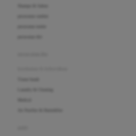
London Taxi
Shampo & Sabun
Love To Dream
perawatan rambut
perawatan mulut
M
perawatan diri
Magformers
Mama's Choice
perawatan ibu
Mamas&Papas
kesehatan & kebersihan
Mamaway
Tissue basah
Maxi Cosi
Laundry & Cleaning
Megabloks
Medical
Micro
Air Purifier & Humidifier
MiDeer
Mimi & Lula
potty
Mini Monkey