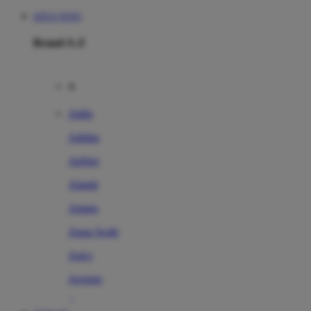
SITUS TOTO
Brand A-Z
A
Addo
Adidas
Airfree
Alamii
Amara
Aqua Scale
Asics
Aveeno
Awan