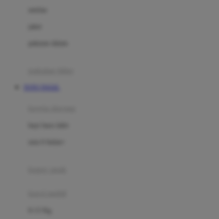
Dae Organics
setelan
Docare
jaket
Doona
pakaian dalam
Down To Earth
Drew
pakaian tidur
Dr. Brown's
TOTO TOGEL
E
kereta dorong
ELC
bayi baru lahir
Ergobaby
usia 6 bulan+
Expert Care
koper anak
Ezyroller
kursi mobil
F
0-13 Kg
Felt So Sweet