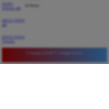
TOTO
24 Hours
TOGEL 4D
SITUS TOTO
4D
SITUS TOTO
TOGEL
© Copyright LUXURY777. All Rights Reserved.