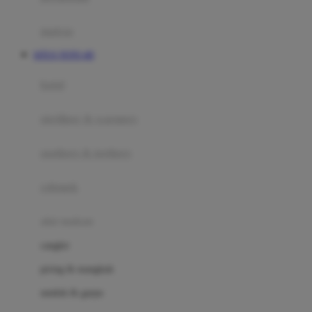
Happy Tummy
Hauck
matras
Havaianas
SITUS TOTO 4D
Hegen
botol
Hot Wheels
sterilizer & warmers
Hybrid
soothers & teethers
I
Inlacta DHA
celemek
Interlac
alat makan
Ivenet
cangkir
J
piring & mangkuk
Jack N Jill
sendok & garpu
Joie