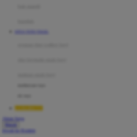
Moby
bak mandi
Momami
handuk
Mothercare
SITUS TOTO TOGEL
Mustela
ayunan dan walker bayi
My Buddy Tag
My K
alas bermain anak bayi
N
mainan anak bayi
Naif
mothercare toys
Nike
elc toys
Nordic Natural
LUXURY777
Nuby
Akun Saya
Nuna
Masuk
lewati ke Konten
O