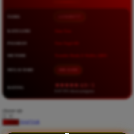
Squishmallows
Starbooks
NAMA
LUXURY777
Stick-O
KATEGORI
Situs Toto
Stokke
Sudocrem
PASARAN
Toto Togel 4D
Sumimo
METODE
Transfer Bank, E-Wallet, QRIS
Sunnylife
MULAI DARI
IDR 10.000
Sun-Staches
Swimava
★★★★★ 4.9 / 5
RATING
8.417.951 ulasan pengguna
T
Tommee Tippee
choose qty
Trunki
DAFTAR
LOGIN
Tutti Bambini