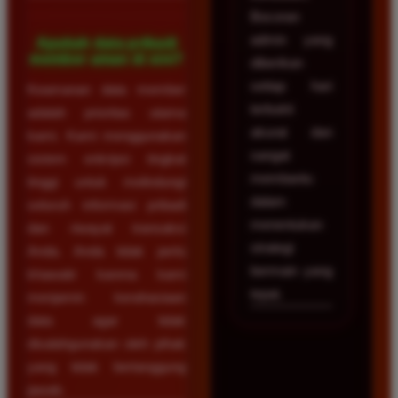
Bocoran
admin yang
Apakah data pribadi
member aman di sini?
diberikan
setiap hari
Keamanan data member
terbukti
adalah prioritas utama
akurat dan
kami. Kami menggunakan
sangat
sistem enkripsi tingkat
membantu
tinggi untuk melindungi
dalam
seluruh informasi pribadi
menentukan
dan riwayat transaksi
strategi
Anda. Anda tidak perlu
bermain yang
khawatir karena kami
tepat.
menjamin kerahasiaan
data agar tidak
disalahgunakan oleh pihak
yang tidak bertanggung
jawab.