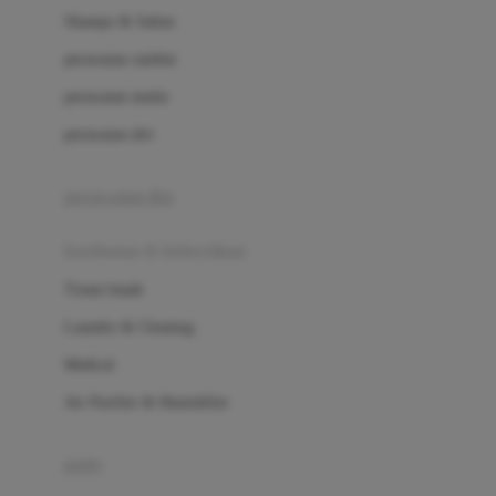
London Taxi
Shampo & Sabun
Love To Dream
perawatan rambut
perawatan mulut
M
perawatan diri
Magformers
Mama's Choice
perawatan ibu
Mamas&Papas
kesehatan & kebersihan
Mamaway
Tissue basah
Maxi Cosi
Laundry & Cleaning
Megabloks
Medical
Micro
Air Purifier & Humidifier
MiDeer
Mimi & Lula
potty
Mini Monkey