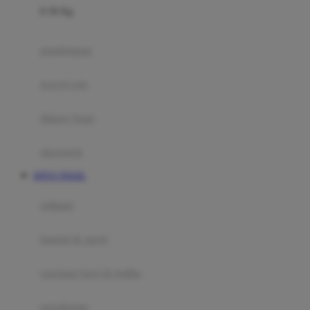
0-36 Kg
Fisher Price
Flipper
gendongan
Friends Of Sally
travel cots
G
diaper bags
Gb
Geko
aksesoris
Graco
SITUS TOGEL
Gund
selimut
H
bantal & sprei
Habbie
Haenim
ranjang bayi & balita
Happy Horse
perabotan