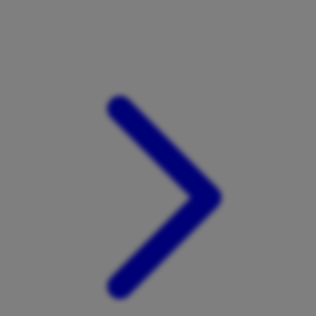
Xootz
Y
Yamatoya
Z
Zaxy
Zoggs
0-9
4Moms
59S