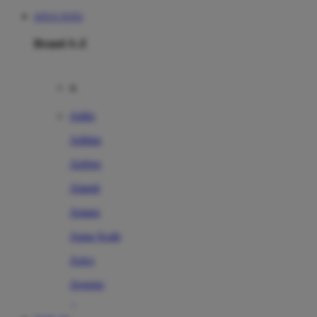
SITUS TOTO
Brand A-Z
A
Addo
Adidas
Airfree
Alamii
Amara
Aqua Scale
Asics
Aveeno
Awan