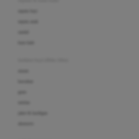
sepatu & kaus kaki
Bio Oil
sepatu bayi
Biolane
sepatu anak
Bite Fighters
sandal
Bizzi Growin
kaus kaki
Blackmores
fashion bayi (0bln-3thn)
Blooming Marvellous
atasan
Bonnels
bawahan
Bravado
gaun
Bruder
setelan
Brush Baby
jaket & kardigan
Buds Organics
aksesoris
Bugaboo
Buggygear