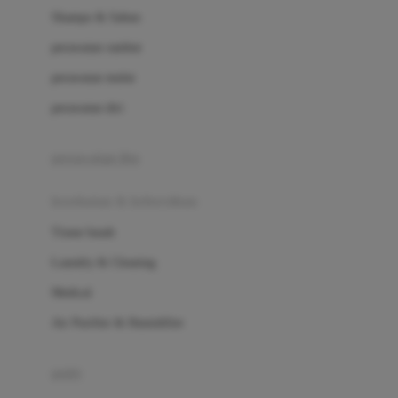
London Taxi
Shampo & Sabun
Love To Dream
perawatan rambut
perawatan mulut
M
perawatan diri
Magformers
Mama's Choice
perawatan ibu
Mamas&Papas
kesehatan & kebersihan
Mamaway
Tissue basah
Maxi Cosi
Laundry & Cleaning
Megabloks
Medical
Micro
Air Purifier & Humidifier
MiDeer
Mimi & Lula
potty
Mini Monkey