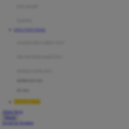
Moby
bak mandi
Momami
handuk
Mothercare
SITUS TOTO TOGEL
Mustela
ayunan dan walker bayi
My Buddy Tag
My K
alas bermain anak bayi
N
mainan anak bayi
Naif
mothercare toys
Nike
elc toys
Nordic Natural
LUXURY777
Nuby
Akun Saya
Nuna
Masuk
lewati ke Konten
O