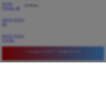
TOTO
24 Hours
TOGEL 4D
SITUS TOTO
4D
SITUS TOTO
TOGEL
© Copyright LUXURY777. All Rights Reserved.