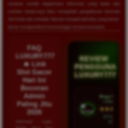
rasakan sendiri bagaimana informasi yang tepat dari
sumber terpercaya bisa mengubah pengalaman bermain
slot Anda dari sekadar hiburan menjadi aktivitas yang benar-
benar menghasilkan kemenangan secara konsisten.
FAQ
LUXURY777
REVIEW
🔥 Link
PENGGUNA
Slot Gacor
LUXURY777
Hari Ini
Bocoran
Admin
Maya Utama
• Cirebon
Paling Jitu
★★★★★
2026
23 Februari
Informasi Login,
2026
Daftar Situs Toto