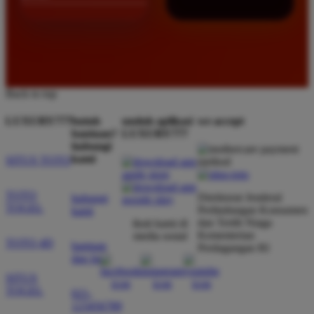
Back to top
LUXURY777
butuh
unduh aplikasi
we accept
bantuan?
LUXURY777
hubungi
kami
SITUS TOTO
TOTO
Direktorat Jenderal
hubungi
TOGEL
Perlindungan Konsumen
kami
dan Tertib Niaga
ikuti kami di
Kementerian
media sosial
TOTO 4D
bantuan
Perdagangan RI
dan faq
SITUS
TOGEL
021-
123456789