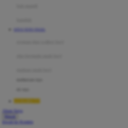
Moby
bak mandi
Momami
handuk
Mothercare
SITUS TOTO TOGEL
Mustela
ayunan dan walker bayi
My Buddy Tag
My K
alas bermain anak bayi
N
mainan anak bayi
Naif
mothercare toys
Nike
elc toys
Nordic Natural
LUXURY777
Nuby
Akun Saya
Nuna
Masuk
lewati ke Konten
O