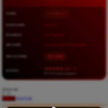
Squishmallows
Starbooks
NAMA
LUXURY777
Stick-O
KATEGORI
Situs Toto
Stokke
Sudocrem
PASARAN
Toto Togel 4D
Sumimo
METODE
Transfer Bank, E-Wallet, QRIS
Sunnylife
MULAI DARI
IDR 10.000
Sun-Staches
Swimava
★★★★★ 4.9 / 5
RATING
8.417.951 ulasan pengguna
T
Tommee Tippee
choose qty
Trunki
DAFTAR
LOGIN
Tutti Bambini