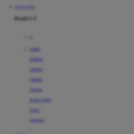
SITUS TOTO
Brand A-Z
A
Addo
Adidas
Airfree
Alamii
Amara
Aqua Scale
Asics
Aveeno
Awan