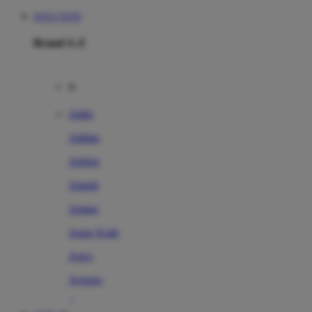
SITUS TOTO
Brand A-Z
A
Addo
Adidas
Airfree
Alamii
Amara
Aqua Scale
Asics
Aveeno
Awan