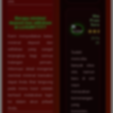
slot.
Wawan
Berapa minimal
Prasetyo •
deposit dan withdraw
Surabaya
di LUXURY777?
★★★★★
Kami menyediakan batas
23 Februari
minimal deposit dan
2026
withdraw yang sangat
Sudah
terjangkau bagi semua
mencoba
kalangan pemain.
banyak situs
Informasi detail mengenai
slot, namun
nominal minimal transaksi
baru di sini
dapat Anda lihat langsung
saya
pada menu kasir setelah
merasakan
berhasil melakukan login
kemenangan
ke dalam akun pribadi
yang
Anda.
konsisten.