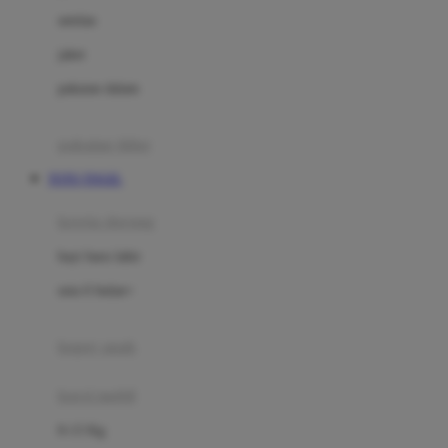
Dae Organics
setelan
Docare
jaket
Doona
pakaian dalam
Down To Earth
Drew
pakaian tidur
Dr. Brown's
TOTO TOGEL
E
kereta dorong
ELC
bayi baru lahir
Ergobaby
usia 6 bulan+
Expert Care
koper anak
Ezyroller
kursi mobil
F
0-13 Kg
Felt So Sweet