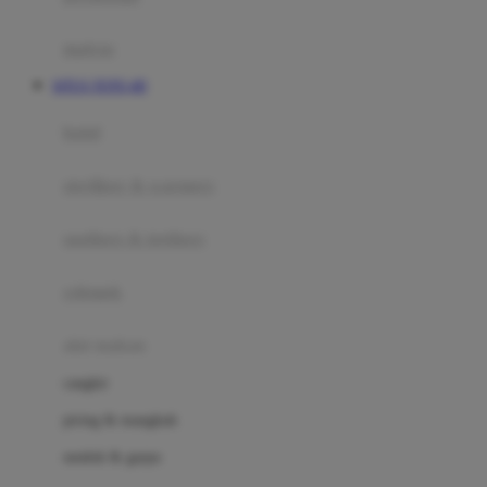
Happy Tummy
Hauck
matras
Havaianas
SITUS TOTO 4D
Hegen
botol
Hot Wheels
sterilizer & warmers
Hybrid
soothers & teethers
I
Inlacta DHA
celemek
Interlac
alat makan
Ivenet
cangkir
J
piring & mangkuk
Jack N Jill
sendok & garpu
Joie