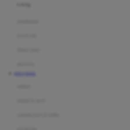
0-36 Kg
Fisher Price
Flipper
gendongan
Friends Of Sally
travel cots
G
diaper bags
Gb
Geko
aksesoris
Graco
SITUS TOGEL
Gund
selimut
H
bantal & sprei
Habbie
Haenim
ranjang bayi & balita
Happy Horse
perabotan