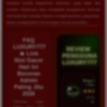
rasakan sendiri bagaimana informasi yang tepat dari
sumber terpercaya bisa mengubah pengalaman bermain
slot Anda dari sekadar hiburan menjadi aktivitas yang benar-
benar menghasilkan kemenangan secara konsisten.
FAQ
LUXURY777
REVIEW
🔥 Link
PENGGUNA
Slot Gacor
LUXURY777
Hari Ini
Bocoran
Admin
Maya Utama
• Cirebon
Paling Jitu
★★★★★
2026
23 Februari
Informasi Login,
2026
Daftar Situs Toto