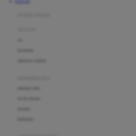
TOTO 4D
Azetabio
produk terbaru
B
aksesoris
Baabaasheepz
tas
Babiators
kacamata
Baby Dove
aksesoris rambut
Baby Jogger
Baby Rovega
kebutuhan bayi
Babybee
pakaian tidur
Banana Boat
set & terusan
Banz
piyama
Barbie
bodysuits
Beaba
Beauty Barn