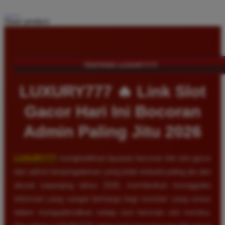
Share product:
TENTANG LUXURY777
LUXURY777 🔥 Link Slot
Gacor Hari Ini Bocoran
Admin Paling Jitu 2026
LUXURY777
menghadirkan layanan bocoran link slot gacor
dari admin berpengalaman yang telah terbukti paling jitu dan
akurat sepanjang tahun 2026, memberikan keunggulan
informasi yang sangat berharga bagi member yang serius
dalam mengoptimalkan setiap sesi bermain slot mereka.