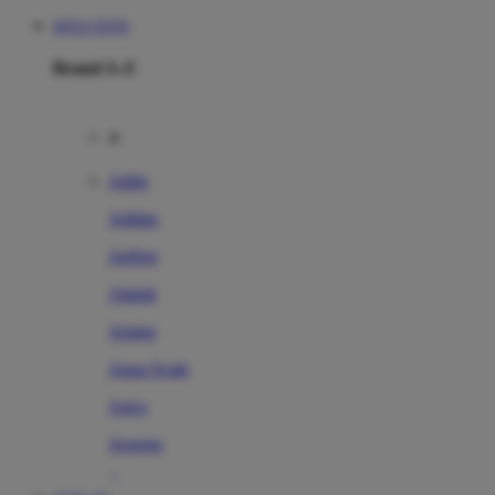
SITUS TOTO
Brand A-Z
A
Addo
Adidas
Airfree
Alamii
Amara
Aqua Scale
Asics
Aveeno
Awan