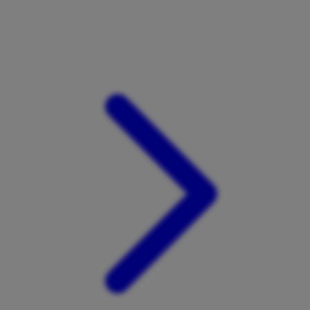
Xootz
Y
Yamatoya
Z
Zaxy
Zoggs
0-9
4Moms
59S