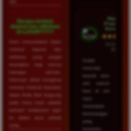
slot.
Wawan
Berapa minimal
Prasetyo •
deposit dan withdraw
Surabaya
di LUXURY777?
★★★★★
Kami menyediakan batas
23 Februari
minimal deposit dan
2026
withdraw yang sangat
Sudah
terjangkau bagi semua
mencoba
kalangan pemain.
banyak situs
Informasi detail mengenai
slot, namun
nominal minimal transaksi
baru di sini
dapat Anda lihat langsung
saya
pada menu kasir setelah
merasakan
berhasil melakukan login
kemenangan
ke dalam akun pribadi
yang
Anda.
konsisten.