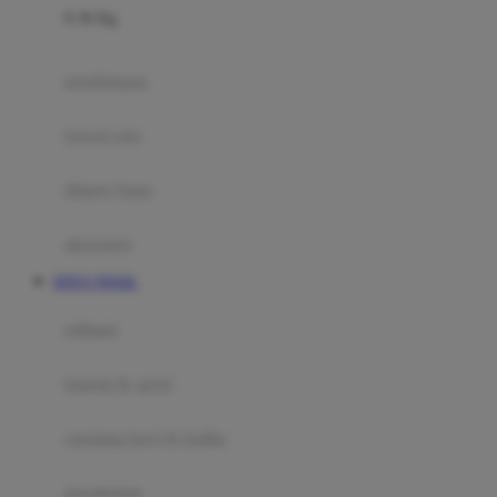
0-36 Kg
Fisher Price
Flipper
gendongan
Friends Of Sally
travel cots
G
diaper bags
Gb
Geko
aksesoris
Graco
SITUS TOGEL
Gund
selimut
H
bantal & sprei
Habbie
Haenim
ranjang bayi & balita
Happy Horse
perabotan