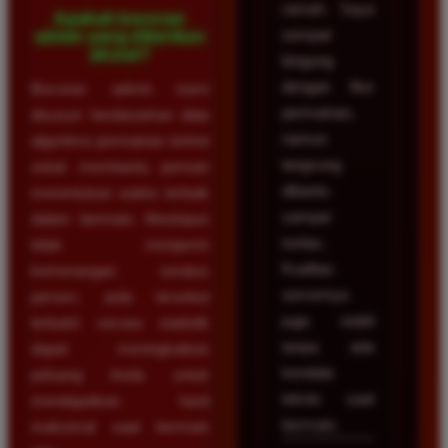
ramah. Saya
Apakah bocoran
sempat
admin yang diberikan
akurat?
bingung
dengan fitur
Bocoran admin kami
permainan,
disusun berdasarkan data
namun
algoritma permainan terkini
langsung
untuk membantu pemain
dibantu
menentukan waktu terbaik
sampai
dalam bermain. Meskipun
tuntas.
tidak menjamin
Kualitas
kemenangan seratus
servernya
persen, pola tersebut
juga stabil
terbukti secara statistik
tanpa ada
dapat meningkatkan
kendala
peluang Anda untuk
teknis saat
mendapatkan hasil
bermain.
maksimal saat bermain