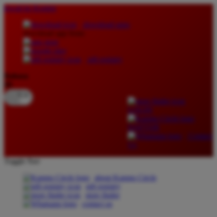
lewati ke Konten
download apps
download app from:
gift registry
Bahasa
ID
LOGIN
DAFTAR
Contact
Us
Toggle Nav
about Kanmo Circle
gift registry
store finder
contact us