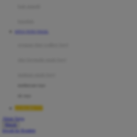
Moby
bak mandi
Momami
handuk
Mothercare
SITUS TOTO TOGEL
Mustela
ayunan dan walker bayi
My Buddy Tag
My K
alas bermain anak bayi
N
mainan anak bayi
Naif
mothercare toys
Nike
elc toys
Nordic Natural
LUXURY777
Nuby
Akun Saya
Nuna
Masuk
lewati ke Konten
O