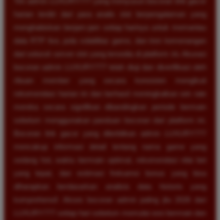
Tim admin LUXURY777 yang menyusun bocoran link gacor
harian terdiri dari para analis slot berpengalaman yang
menghabiskan berjam-jam setiap harinya untuk memantau
data RTP live, pola volatilitas game, dan tren kemenangan
dari seluruh server slot yang tersedia di platform ini. Akurasi
bocoran admin LUXURY777 telah diuji dan diverifikasi oleh
ribuan member yang secara konsisten mengikuti
rekomendasi harian ini dan berhasil meningkatkan win rate
mereka secara signifikan dibandingkan periode bermain
sebelum menggunakan panduan bocoran dari platform ini.
Bocoran link gacor yang diterbitkan admin LUXURY777
mencakup informasi detail tentang nama game yang
sedang hot, waktu bermain optimal, rekomendasi nilai bet
yang tepat, dan estimasi frekuensi bonus yang bisa
diharapkan berdasarkan analisis data historis yang
komprehensif. Akses bocoran admin paling jitu 2026 dari
LUXURY777 setiap hari sebelum memulai sesi bermain dan