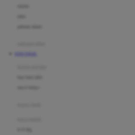
Dae Organics
setelan
Docare
jaket
Doona
pakaian dalam
Down To Earth
Drew
pakaian tidur
Dr. Brown's
TOTO TOGEL
E
kereta dorong
ELC
bayi baru lahir
Ergobaby
usia 6 bulan+
Expert Care
koper anak
Ezyroller
kursi mobil
F
0-13 Kg
Felt So Sweet