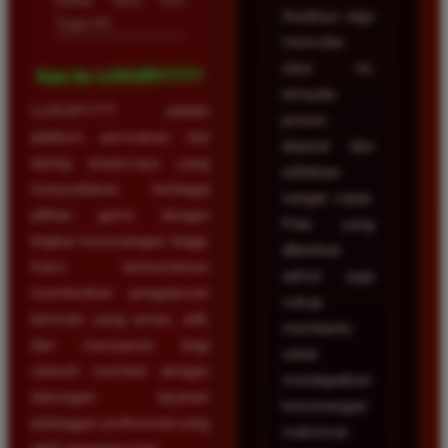
Awalnya ragu
Togel 4D
mencoba
situs ini,
Apa itu LUXURY777?
ternyata
LUXURY777 adalah
proses
platform permainan slot
deposit dan
daring terpercaya yang
withdraw
menyediakan berbagai
sangat cepat.
pilihan game dengan
Pola yang
tingkat kemenangan tinggi.
diberikan
Kami berkomitmen
admin juga
memberikan pengalaman
cukup
bermain yang aman, adil,
membantu
dan transparan bagi
untuk
seluruh member dengan
mendapatkan
dukungan layanan
kemenangan
pelanggan profesional yang
maksimal.