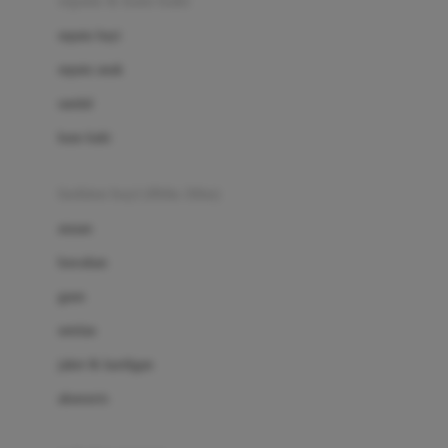
sepatu & kaus kaki
Bio Oil
sepatu bayi
Biolane
sepatu anak
Bite Fighters
sandal
Bizzi Growin
kaus kaki
Blackmores
fashion bayi (0bln-3thn)
Blooming Marvellous
atasan
Bonnels
bawahan
Bravado
gaun
Bruder
setelan
Brush Baby
jaket & kardigan
Buds Organics
aksesoris
Bugaboo
Buggygear