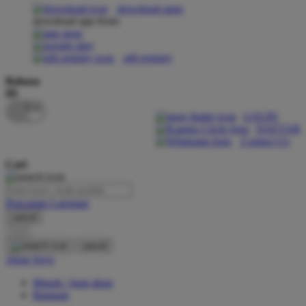
download apps
download app from:
Oh Ma Grain
Okiedog
gift registry
P
Bahasa
ID
Peachy
LOGIN
Phil & Ted's
DAFTAR
Contact Us
Philips Avent
Cari
Pigeon
Playgro
Pencarian Lanjutan
cancel
Poled Global
Cari
Ponycycle
cancel
Akun Saya
Puma
Masuk / buat akun
Pureats
Bantuan