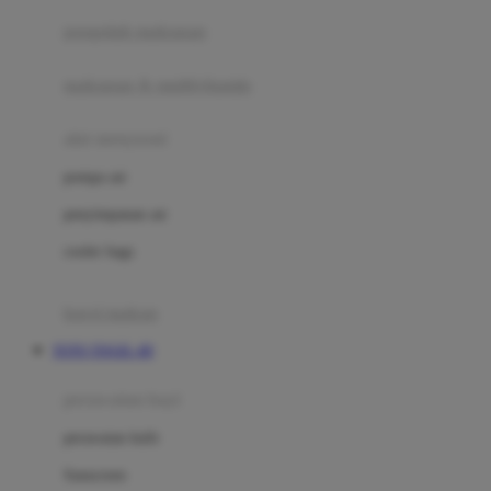
pengolah makanan
Joolz
Jujube
makanan & multivitamin
K
alat menyusui
Kiddycuts
pompa asi
Kumon
penyimpanan asi
L
cooler bags
Leapfrog
kursi makan
Leclerc
TOTO TOGEL 4D
Lee Vierra
Lillebaby
perawatan bayi
Little Bird Told Me
perawatan kulit
Little Miss Janis
Sunscreen