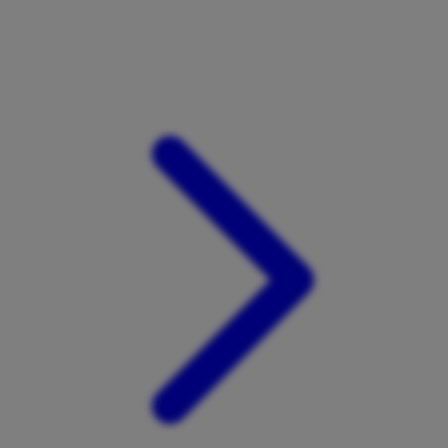
Xootz
Y
Yamatoya
Z
Zaxy
Zoggs
0-9
4Moms
59S