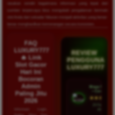
rasakan sendiri bagaimana informasi yang tepat dari
sumber terpercaya bisa mengubah pengalaman bermain
slot Anda dari sekadar hiburan menjadi aktivitas yang benar-
benar menghasilkan kemenangan secara konsisten.
FAQ
LUXURY777
REVIEW
🔥 Link
PENGGUNA
Slot Gacor
LUXURY777
Hari Ini
Bocoran
Admin
Maya Utama
• Cirebon
Paling Jitu
★★★★★
2026
23 Februari
Informasi Login,
2026
Daftar Situs Toto