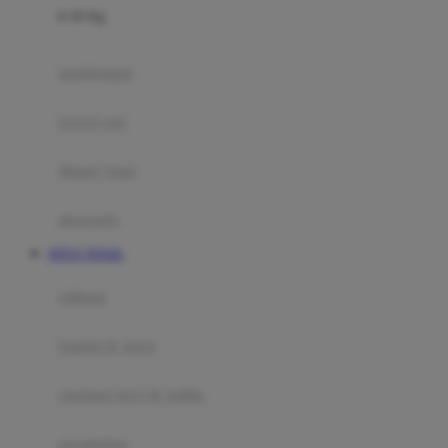
0-36 Kg
Fisher Price
Flipper
gendongan
Friends Of Sally
travel cots
G
diaper bags
Gb
Geko
aksesoris
Graco
SITUS TOGEL
Gund
selimut
H
bantal & sprei
Habbie
Haenim
ranjang bayi & balita
Happy Horse
perabotan