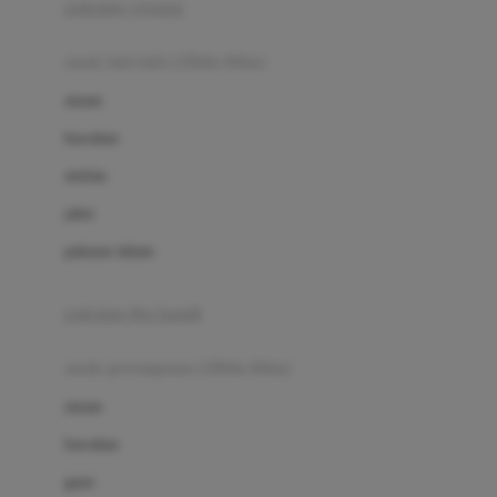
pakaian renang
Bumkins
anak laki-laki (18bln-8thn)
C
atasan
Cetaphil
bawahan
Chicco
setelan
Childlife
jaket
Clevamama
pakaian dalam
Cocolatte
Cottonseeds
pakaian ibu hamil
Cozy N Safe
anak perempuan (18bln-8thn)
Crane
atasan
Cybex
bawahan
D
gaun