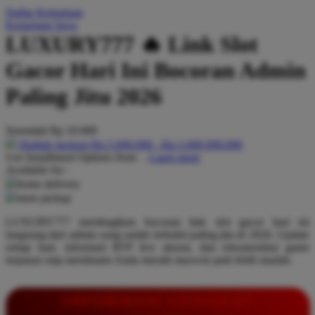
Daftar Keinginan
Q
Keranjang Saya
LUXURY777 🔥 Link Slot
QV Baby
Gacor Hari Ini Bocoran Admin
R
Paling Jitu 2026
Real Shades
Red Castle
Serendah
Rp 10.000
Ribbon Madness
Hadiah Jackpot
Rp.5.000.000
-
Rp.5.000.000.000
Use Installment Options from
.
Laarn more
Available for :
S
home delivery
store pickup
Sebamed
LUXURY777 membagikan bocoran link slot gacor hari ini
Silver Cross
langsung dari admin yang sudah terbukti paling jitu di 2026. Update
setiap hari, informasi RTP live akurat, dan rekomendasi game
Simply Idea
terpanas siap membantu Anda meraih maxwin jauh lebih mudah.
Skip Hop
Spectra
INFORMASI LENGKAP