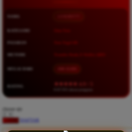
Squishmallows
Starbooks
NAMA
LUXURY777
Stick-O
KATEGORI
Situs Toto
Stokke
Sudocrem
PASARAN
Toto Togel 4D
Sumimo
METODE
Transfer Bank, E-Wallet, QRIS
Sunnylife
MULAI DARI
IDR 10.000
Sun-Staches
Swimava
★★★★★ 4.9 / 5
RATING
8.417.951 ulasan pengguna
T
Tommee Tippee
choose qty
Trunki
DAFTAR
LOGIN
Tutti Bambini