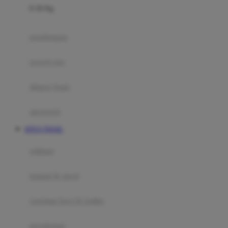
0-36 Kg
Fisher Price
Flipper
gendongan
Friends Of Sally
travel cots
G
diaper bags
Gb
Geko
aksesoris
Graco
SITUS TOGEL
Gund
selimut
H
bantal & sprei
Habbie
Haenim
ranjang bayi & balita
Happy Horse
perabotan