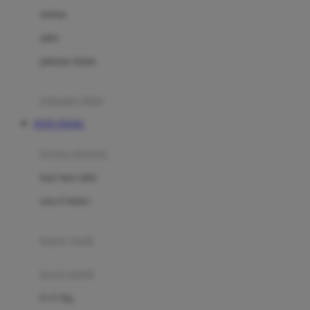
Dae Organics
setelan
Docare
jaket
Doona
pakaian dalam
Down To Earth
Drew
pakaian tidur
Dr. Brown's
TOTO TOGEL
E
kereta dorong
ELC
bayi baru lahir
Ergobaby
usia 6 bulan+
Expert Care
koper anak
Ezyroller
kursi mobil
F
0-13 Kg
Felt So Sweet