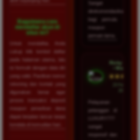
aktif sepanjang hari.
Sangat
direkomendasikan
bagi pemula
Bagaimana cara
mendaftar akun di
maupun
situs ini?
pemain lama.
Untuk mendaftar, Anda
cukup klik tombol daftar
pada halaman utama, lalu
Rizky Halim
isi formulir dengan data diri
• Malang
★★★★★
yang valid. Pastikan nomor
rekening dan kontak yang
23 Februari
2026
digunakan benar agar
proses transaksi deposit
Pelayanan
maupun penarikan dana
pelanggan di
dapat berjalan lancar tanpa
LUXURY777
kendala di kemudian hari.
sangat
responsif dan