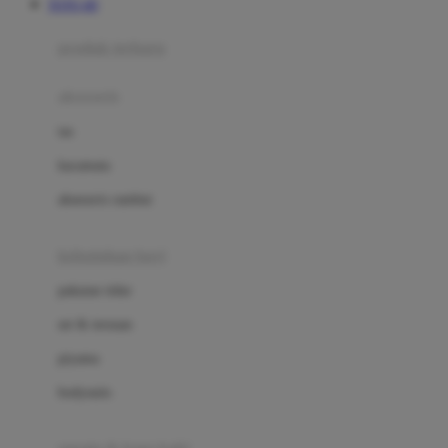
TOTO 4D
Azetabio
produk terbaru
B
aksesoris
Baabaasheepz
tas
Babiators
kacamata
Baby Dove
aksesoris rambut
Baby Jogger
Baby Rovega
kebutuhan bayi
Babybee
pakaian tidur
Banana Boat
set & terusan
Banz
piyama
Barbie
bodysuits
Beaba
Beauty Barn