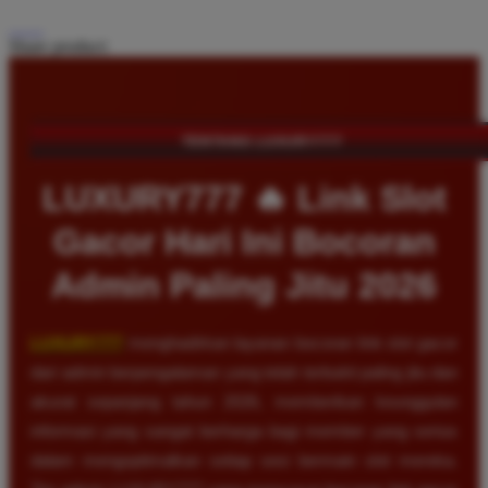
Share product:
TENTANG LUXURY777
LUXURY777 🔥 Link Slot
Gacor Hari Ini Bocoran
Admin Paling Jitu 2026
LUXURY777
menghadirkan layanan bocoran link slot gacor
dari admin berpengalaman yang telah terbukti paling jitu dan
akurat sepanjang tahun 2026, memberikan keunggulan
informasi yang sangat berharga bagi member yang serius
dalam mengoptimalkan setiap sesi bermain slot mereka.