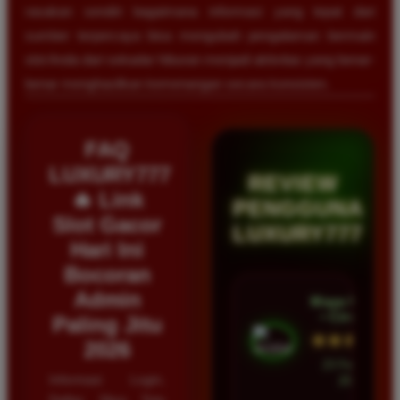
rasakan sendiri bagaimana informasi yang tepat dari
sumber terpercaya bisa mengubah pengalaman bermain
slot Anda dari sekadar hiburan menjadi aktivitas yang benar-
benar menghasilkan kemenangan secara konsisten.
FAQ
LUXURY777
REVIEW
🔥 Link
PENGGUNA
Slot Gacor
LUXURY777
Hari Ini
Bocoran
Admin
Maya Utama
• Cirebon
Paling Jitu
★★★★★
2026
23 Februari
Informasi Login,
2026
Daftar Situs Toto