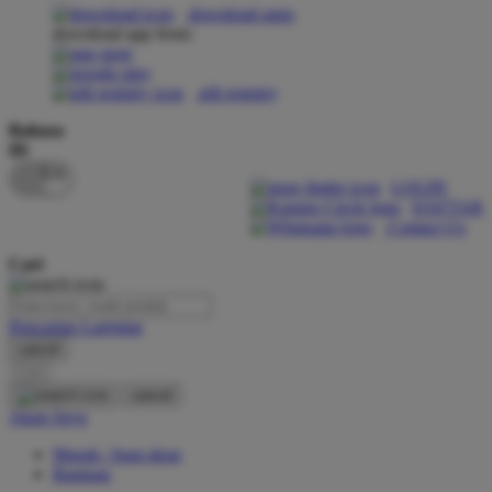
download apps
download app from:
Oh Ma Grain
Okiedog
gift registry
P
Bahasa
ID
Peachy
LOGIN
Phil & Ted's
DAFTAR
Contact Us
Philips Avent
Cari
Pigeon
Playgro
Pencarian Lanjutan
cancel
Poled Global
Cari
Ponycycle
cancel
Akun Saya
Puma
Masuk / buat akun
Pureats
Bantuan