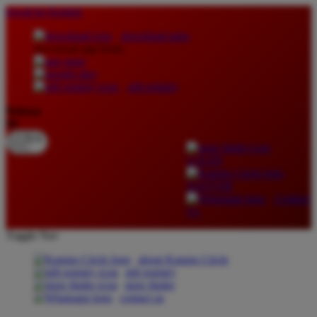
lewati ke Konten
download apps
download app from:
gift registry
Bahasa
ID
LOGIN
DAFTAR
Contact
Us
Toggle Nav
about Kanmo Circle
gift registry
store finder
contact us