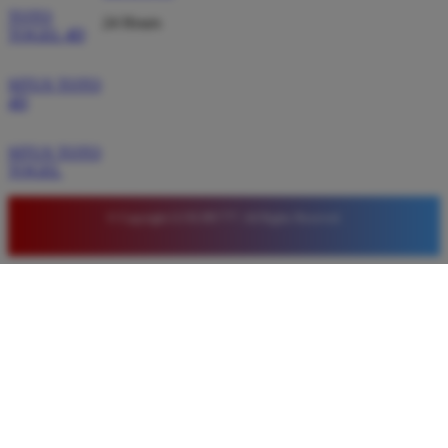
TOTO
24 Hours
TOGEL 4D
SITUS TOTO
4D
SITUS TOTO
TOGEL
© Copyright LUXURY777. All Rights Reserved.