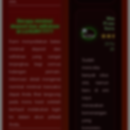
slot.
Wawan
Berapa minimal
Prasetyo •
deposit dan withdraw
Surabaya
di LUXURY777?
★★★★★
Kami menyediakan batas
23 Februari
minimal deposit dan
2026
withdraw yang sangat
Sudah
terjangkau bagi semua
mencoba
kalangan pemain.
banyak situs
Informasi detail mengenai
slot, namun
nominal minimal transaksi
baru di sini
dapat Anda lihat langsung
saya
pada menu kasir setelah
merasakan
berhasil melakukan login
kemenangan
ke dalam akun pribadi
yang
Anda.
konsisten.