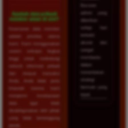
Bocoran
admin yang
Apakah data pribadi
member aman di sini?
diberikan
setiap hari
Keamanan data member
terbukti
adalah prioritas utama
akurat dan
kami. Kami menggunakan
sangat
sistem enkripsi tingkat
membantu
tinggi untuk melindungi
dalam
seluruh informasi pribadi
menentukan
dan riwayat transaksi
strategi
Anda. Anda tidak perlu
bermain yang
khawatir karena kami
tepat.
menjamin kerahasiaan
data agar tidak
disalahgunakan oleh pihak
yang tidak bertanggung
jawab.