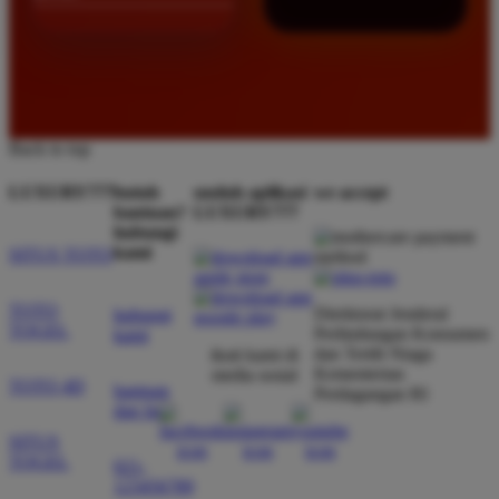
Back to top
LUXURY777
butuh
unduh aplikasi
we accept
bantuan?
LUXURY777
hubungi
kami
SITUS TOTO
TOTO
Direktorat Jenderal
hubungi
TOGEL
Perlindungan Konsumen
kami
dan Tertib Niaga
ikuti kami di
Kementerian
media sosial
TOTO 4D
bantuan
Perdagangan RI
dan faq
SITUS
TOGEL
021-
123456789