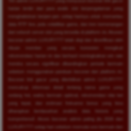
Tim admin LUXURY777 yang menyusun bocoran link gacor
harian terdiri dari para analis slot berpengalaman yang
menghabiskan berjam-jam setiap harinya untuk memantau
data RTP live, pola volatilitas game, dan tren kemenangan
dari seluruh server slot yang tersedia di platform ini. Akurasi
bocoran admin LUXURY777 telah diuji dan diverifikasi oleh
ribuan member yang secara konsisten mengikuti
rekomendasi harian ini dan berhasil meningkatkan win rate
mereka secara signifikan dibandingkan periode bermain
sebelum menggunakan panduan bocoran dari platform ini.
Bocoran link gacor yang diterbitkan admin LUXURY777
mencakup informasi detail tentang nama game yang
sedang hot, waktu bermain optimal, rekomendasi nilai bet
yang tepat, dan estimasi frekuensi bonus yang bisa
diharapkan berdasarkan analisis data historis yang
komprehensif. Akses bocoran admin paling jitu 2026 dari
LUXURY777 setiap hari sebelum memulai sesi bermain dan