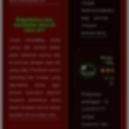
aktif sepanjang hari.
Sangat
direkomendasikan
bagi pemula
Bagaimana cara
mendaftar akun di
maupun
situs ini?
pemain lama.
Untuk mendaftar, Anda
cukup klik tombol daftar
pada halaman utama, lalu
Rizky Halim
isi formulir dengan data diri
• Malang
★★★★★
yang valid. Pastikan nomor
rekening dan kontak yang
23 Februari
2026
digunakan benar agar
proses transaksi deposit
Pelayanan
maupun penarikan dana
pelanggan di
dapat berjalan lancar tanpa
LUXURY777
kendala di kemudian hari.
sangat
responsif dan