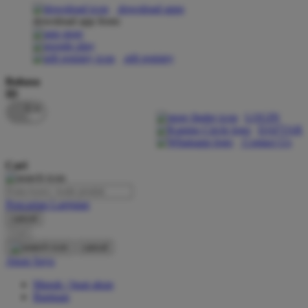
download apps
download app from:
Oh Ma Grain
Okiedog
gift registry
P
Bahasa
ID
Peachy
LOGIN
Phil & Ted's
DAFTAR
Contact Us
Philips Avent
Cari
Pigeon
Playgro
Pencarian Lanjutan
cancel
Poled Global
Cari
Ponycycle
cancel
Akun Saya
Puma
Masuk / buat akun
Pureats
Bantuan