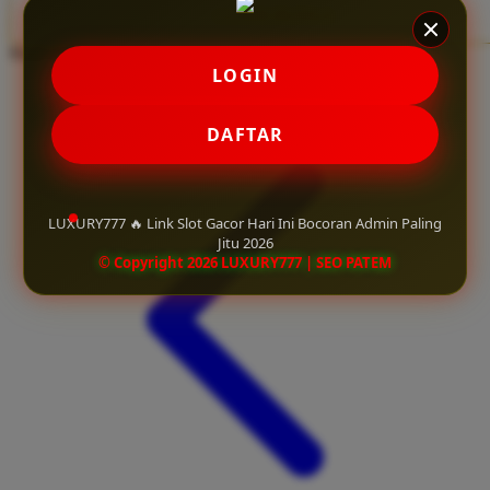
CLAIM BONUS
Twistshake
TY Toys
Share product:
LOGIN
U
DAFTAR
V
LUXURY777 🔥 Link Slot Gacor Hari Ini Bocoran Admin Paling
Veja
Jitu 2026
© Copyright 2026 LUXURY777 | SEO PATEM
Vitaflow
Vtech
W
Waterland
Wellness
X