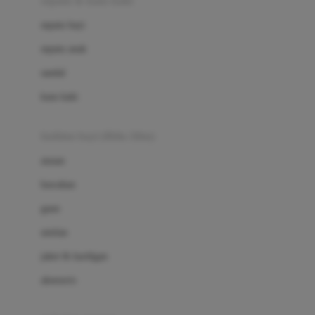
sepatu & kaus kaki
Bio Oil
sepatu bayi
Biolane
sepatu anak
Bite Fighters
sandal
Bizzi Growin
kaus kaki
Blackmores
fashion bayi (0bln-3thn)
Blooming Marvellous
atasan
Bonnels
bawahan
Bravado
gaun
Bruder
setelan
Brush Baby
jaket & kardigan
Buds Organics
aksesoris
Bugaboo
Buggygear