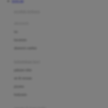
TOTO 4D
Azetabio
produk terbaru
B
aksesoris
Baabaasheepz
tas
Babiators
kacamata
Baby Dove
aksesoris rambut
Baby Jogger
Baby Rovega
kebutuhan bayi
Babybee
pakaian tidur
Banana Boat
set & terusan
Banz
piyama
Barbie
bodysuits
Beaba
Beauty Barn