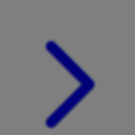
Xootz
Y
Yamatoya
Z
Zaxy
Zoggs
0-9
4Moms
59S