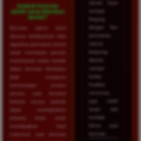
ramah. Saya
Apakah bocoran
sempat
admin yang diberikan
akurat?
bingung
dengan fitur
Bocoran admin kami
permainan,
disusun berdasarkan data
namun
algoritma permainan terkini
langsung
untuk membantu pemain
dibantu
menentukan waktu terbaik
sampai
dalam bermain. Meskipun
tuntas.
tidak menjamin
Kualitas
kemenangan seratus
servernya
persen, pola tersebut
juga stabil
terbukti secara statistik
tanpa ada
dapat meningkatkan
kendala
peluang Anda untuk
teknis saat
mendapatkan hasil
bermain.
maksimal saat bermain