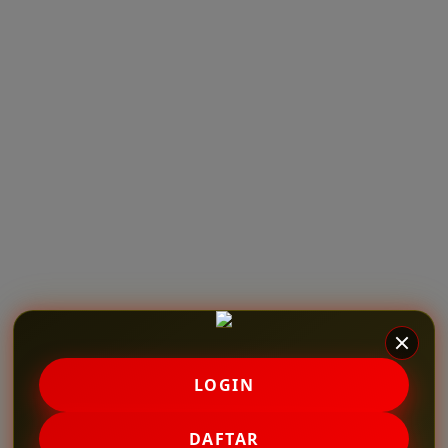
LOGIN
DAFTAR