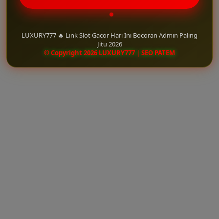
LUXURY777 🔥 Link Slot Gacor Hari Ini Bocoran Admin Paling
Jitu 2026
© Copyright 2026 LUXURY777 | SEO PATEM