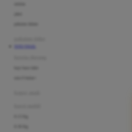
setelan
jaket
pakaian dalam
pakaian tidur
TOTO TOGEL
kereta dorong
bayi baru lahir
usia 6 bulan+
koper anak
kursi mobil
0-13 Kg
0-36 Kg