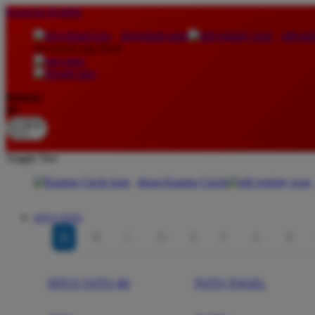
lewati ke Konten
download apps
gift reg
download app from:
Bahasa
ID
Toggle Nav
about Kanmo Circle
SITUS TOTO
A
B
C
D
E
F
G
H
SITUS TOTO 4D
TOTO TOGEL