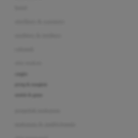
botol
sterilizer & warmers
soothers & teethers
celemek
alat makan
cangkir
piring & mangkuk
sendok & garpu
pengolah makanan
makanan & multivitamin