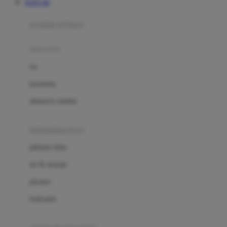
TOTO 4D
Azetabio
produk terbaru
B
aksesoris
Baabaasheepz
tas
Babiators
kacamata
Baby Dove
aksesoris rambut
Baby Jogger
Baby Rovega
kebutuhan bayi
Babybee
pakaian tidur
Banana Boat
set & terusan
Banz
piyama
Barbie
bodysuits
Beaba
Beauty Barn