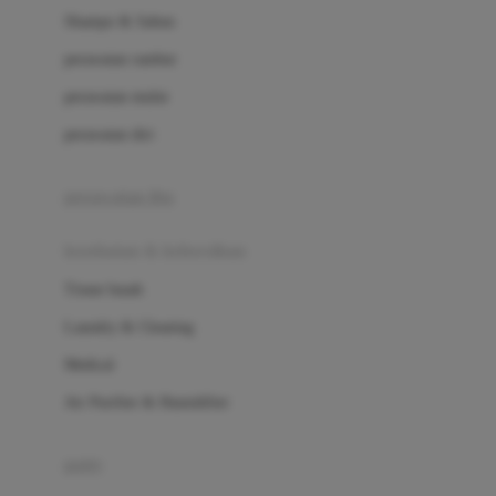
London Taxi
Shampo & Sabun
Love To Dream
perawatan rambut
perawatan mulut
M
perawatan diri
Magformers
Mama's Choice
perawatan ibu
Mamas&Papas
kesehatan & kebersihan
Mamaway
Tissue basah
Maxi Cosi
Laundry & Cleaning
Megabloks
Medical
Micro
Air Purifier & Humidifier
MiDeer
Mimi & Lula
potty
Mini Monkey