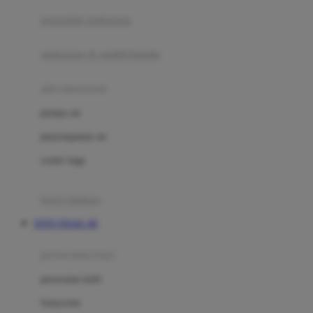
pengolah makanan
Joolz
Jujube
makanan & multivitamin
K
alat menyusui
Kiddycuts
pompa asi
Kumon
penyimpanan asi
L
cooler bags
Leapfrog
kursi makan
Leclerc
TOTO TOGEL 4D
Lee Vierra
Lillebaby
perawatan bayi
Little Bird Told Me
perawatan kulit
Little Miss Janis
Sunscreen