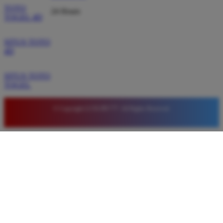
TOTO
24 Hours
TOGEL 4D
SITUS TOTO
4D
SITUS TOTO
TOGEL
© Copyright LUXURY777. All Rights Reserved.