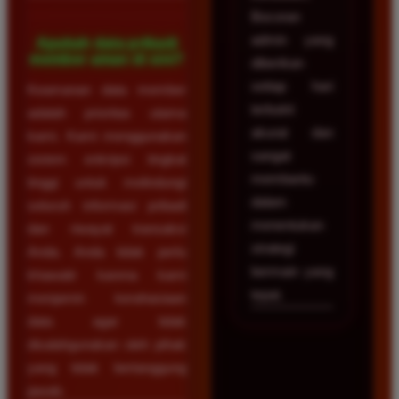
Bocoran
admin yang
Apakah data pribadi
member aman di sini?
diberikan
setiap hari
Keamanan data member
terbukti
adalah prioritas utama
akurat dan
kami. Kami menggunakan
sangat
sistem enkripsi tingkat
membantu
tinggi untuk melindungi
dalam
seluruh informasi pribadi
menentukan
dan riwayat transaksi
strategi
Anda. Anda tidak perlu
bermain yang
khawatir karena kami
tepat.
menjamin kerahasiaan
data agar tidak
disalahgunakan oleh pihak
yang tidak bertanggung
jawab.