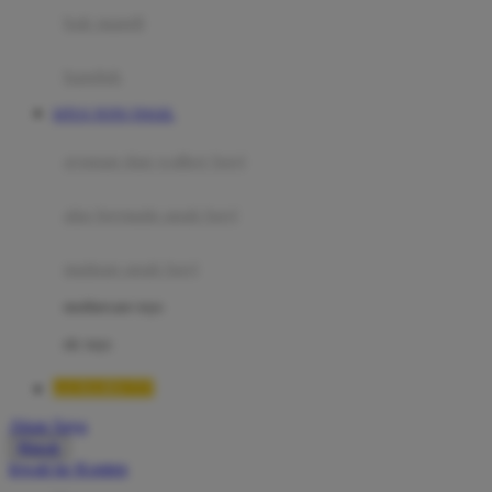
Moby
bak mandi
Momami
handuk
Mothercare
SITUS TOTO TOGEL
Mustela
ayunan dan walker bayi
My Buddy Tag
My K
alas bermain anak bayi
N
mainan anak bayi
Naif
mothercare toys
Nike
elc toys
Nordic Natural
LUXURY777
Nuby
Akun Saya
Nuna
Masuk
lewati ke Konten
O