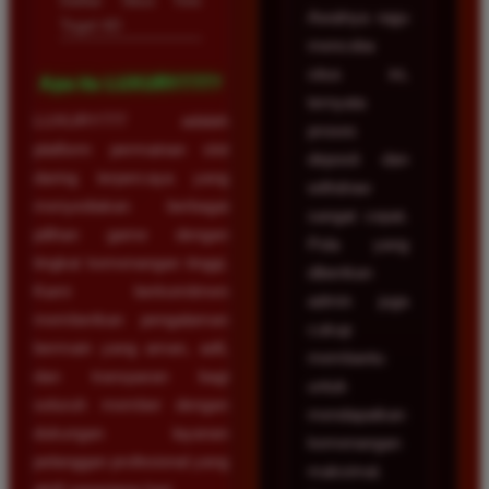
Awalnya ragu
Togel 4D
mencoba
situs ini,
Apa itu LUXURY777?
ternyata
LUXURY777 adalah
proses
platform permainan slot
deposit dan
daring terpercaya yang
withdraw
menyediakan berbagai
sangat cepat.
pilihan game dengan
Pola yang
tingkat kemenangan tinggi.
diberikan
Kami berkomitmen
admin juga
memberikan pengalaman
cukup
bermain yang aman, adil,
membantu
dan transparan bagi
untuk
seluruh member dengan
mendapatkan
dukungan layanan
kemenangan
pelanggan profesional yang
maksimal.