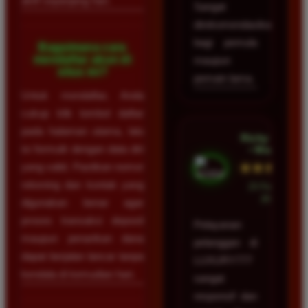
aktif sepanjang hari.
Sangat
direkomendasikan
bagi pemula
Bagaimana cara
mendaftar akun di
maupun
situs ini?
pemain lama.
Untuk mendaftar, Anda
cukup klik tombol daftar
pada halaman utama, lalu
Rizky Halim
isi formulir dengan data diri
• Malang
★★★★★
yang valid. Pastikan nomor
rekening dan kontak yang
23 Februari
2026
digunakan benar agar
proses transaksi deposit
Pelayanan
maupun penarikan dana
pelanggan di
dapat berjalan lancar tanpa
LUXURY777
kendala di kemudian hari.
sangat
responsif dan