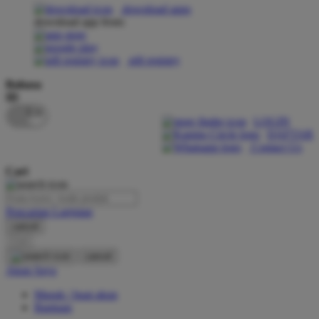
download apps
download app from:
Oh Ma Grain
Okiedog
gift registry
P
Bahasa
ID
Peachy
LOGIN
Phil & Ted's
DAFTAR
Contact Us
Philips Avent
Cari
Pigeon
Playgro
Pencarian Lanjutan
cancel
Poled Global
Cari
Ponycycle
cancel
Akun Saya
Puma
Masuk / buat akun
Pureats
Bantuan