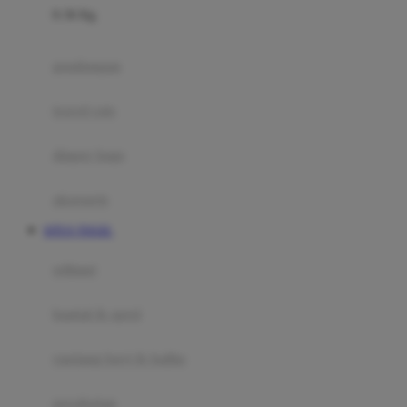
0-36 Kg
Fisher Price
Flipper
gendongan
Friends Of Sally
travel cots
G
diaper bags
Gb
Geko
aksesoris
Graco
SITUS TOGEL
Gund
selimut
H
bantal & sprei
Habbie
Haenim
ranjang bayi & balita
Happy Horse
perabotan