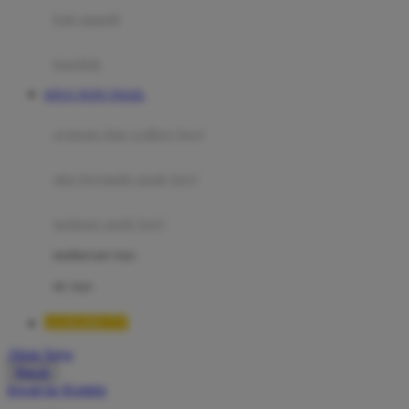
Moby
bak mandi
Momami
handuk
Mothercare
SITUS TOTO TOGEL
Mustela
ayunan dan walker bayi
My Buddy Tag
My K
alas bermain anak bayi
N
mainan anak bayi
Naif
mothercare toys
Nike
elc toys
Nordic Natural
LUXURY777
Nuby
Akun Saya
Nuna
Masuk
lewati ke Konten
O