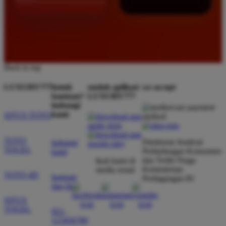
Back to top
LUXURY777
butuh
unduh aplikasi
we accept
bantuan?
LUXURY777
hubungi
kami
SITUS TOTO
TOTO
Direktorat Jenderal
hubungi
TOGEL
Perlindungan Konsumen
kami
dan Tertib Niaga
ikuti kami di
Kementerian
media sosial
TOTO 4D
bantuan
Perdagangan RI
dan faq
SITUS
TOGEL
021-
123456789