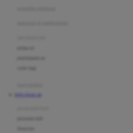
pengolah makanan
Joolz
Jujube
makanan & multivitamin
K
alat menyusui
Kiddycuts
pompa asi
Kumon
penyimpanan asi
L
cooler bags
Leapfrog
kursi makan
Leclerc
TOTO TOGEL 4D
Lee Vierra
Lillebaby
perawatan bayi
Little Bird Told Me
perawatan kulit
Little Miss Janis
Sunscreen