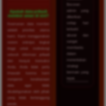
Bocoran
admin yang
Apakah data pribadi
member aman di sini?
diberikan
setiap hari
Keamanan data member
terbukti
adalah prioritas utama
akurat dan
kami. Kami menggunakan
sangat
sistem enkripsi tingkat
membantu
tinggi untuk melindungi
dalam
seluruh informasi pribadi
menentukan
dan riwayat transaksi
strategi
Anda. Anda tidak perlu
bermain yang
khawatir karena kami
tepat.
menjamin kerahasiaan
data agar tidak
disalahgunakan oleh pihak
yang tidak bertanggung
jawab.