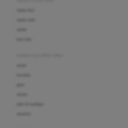
sepatu & kaus kaki
Bio Oil
sepatu bayi
Biolane
sepatu anak
Bite Fighters
sandal
Bizzi Growin
kaus kaki
Blackmores
fashion bayi (0bln-3thn)
Blooming Marvellous
atasan
Bonnels
bawahan
Bravado
gaun
Bruder
setelan
Brush Baby
jaket & kardigan
Buds Organics
aksesoris
Bugaboo
Buggygear