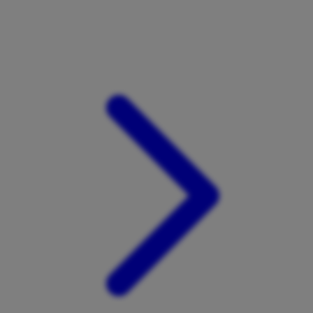
Xootz
Y
Yamatoya
Z
Zaxy
Zoggs
0-9
4Moms
59S