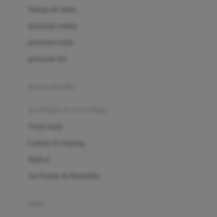
London Taxi
Shampo & Sabun
Love To Dream
perawatan rambut
perawatan mulut
M
perawatan diri
Magformers
Mama's Choice
perawatan ibu
Mamas&Papas
kesehatan & kebersihan
Mamaway
Tissue basah
Maxi Cosi
Laundry & Cleaning
Megabloks
Medical
Micro
Air Purifier & Humidifier
MiDeer
Mimi & Lula
potty
Mini Monkey