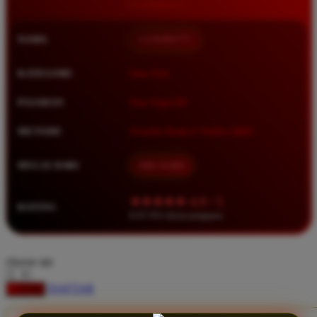
Squishmallows
Starbooks
NAMA
LUXURY777
Stick-O
KATEGORI
Situs Toto
Stokke
Sudocrem
PASARAN
Toto Togel 4D
Sumimo
METODE
Transfer Bank, E-Wallet, QRIS
Sunnylife
MULAI DARI
IDR 10.000
Sun-Staches
Swimava
★★★★★ 4.9 / 5
RATING
8.417.951 ulasan pengguna
T
Tommee Tippee
choose qty
Trunki
DAFTAR
LOGIN
Tutti Bambini