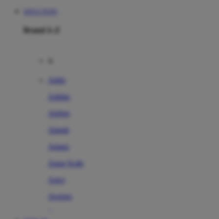
SITUS TOTO
Brand A-Z
A
Addo
Adidas
Airfree
Alamii
Amara
Aqua Scale
Asics
Aveeno
Awan