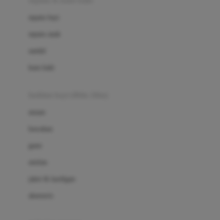
sepatu & kaus kaki
Bio Oil
sepatu bayi
Biolane
sepatu anak
Bite Fighters
sandal
Bizzi Growin
kaus kaki
Blackmores
fashion bayi (0bln-3thn)
Blooming Marvellous
atasan
Bonnels
bawahan
Bravado
gaun
Bruder
setelan
Brush Baby
jaket & kardigan
Buds Organics
aksesoris
Bugaboo
Buggygear