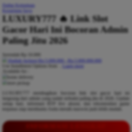
Daftar Keinginan
Q
Keranjang Saya
LUXURY777 🔥 Link Slot
QV Baby
Gacor Hari Ini Bocoran Admin
R
Paling Jitu 2026
Real Shades
Red Castle
Serendah
Rp 10.000
Ribbon Madness
Hadiah Jackpot
Rp.5.000.000
-
Rp.5.000.000.000
Use Installment Options from
.
Laarn more
Available for :
S
home delivery
store pickup
Sebamed
LUXURY777 membagikan bocoran link slot gacor hari ini
Silver Cross
langsung dari admin yang sudah terbukti paling jitu di 2026. Update
setiap hari, informasi RTP live akurat, dan rekomendasi game
Simply Idea
terpanas siap membantu Anda meraih maxwin jauh lebih mudah.
Skip Hop
Spectra
INFORMASI LENGKAP