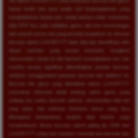
Tim admin LUXURY777 yang menyusun bocoran link gacor
harian terdiri dari para analis slot berpengalaman yang
menghabiskan berjam-jam setiap harinya untuk memantau
data RTP live, pola volatilitas game, dan tren kemenangan
dari seluruh server slot yang tersedia di platform ini. Akurasi
bocoran admin LUXURY777 telah diuji dan diverifikasi oleh
ribuan member yang secara konsisten mengikuti
rekomendasi harian ini dan berhasil meningkatkan win rate
mereka secara signifikan dibandingkan periode bermain
sebelum menggunakan panduan bocoran dari platform ini.
Bocoran link gacor yang diterbitkan admin LUXURY777
mencakup informasi detail tentang nama game yang
sedang hot, waktu bermain optimal, rekomendasi nilai bet
yang tepat, dan estimasi frekuensi bonus yang bisa
diharapkan berdasarkan analisis data historis yang
komprehensif. Akses bocoran admin paling jitu 2026 dari
LUXURY777 setiap hari sebelum memulai sesi bermain dan