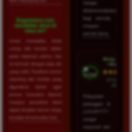
aktif sepanjang hari.
Sangat
direkomendasikan
bagi pemula
Bagaimana cara
mendaftar akun di
maupun
situs ini?
pemain lama.
Untuk mendaftar, Anda
cukup klik tombol daftar
pada halaman utama, lalu
Rizky Halim
isi formulir dengan data diri
• Malang
★★★★★
yang valid. Pastikan nomor
rekening dan kontak yang
23 Februari
2026
digunakan benar agar
proses transaksi deposit
Pelayanan
maupun penarikan dana
pelanggan di
dapat berjalan lancar tanpa
LUXURY777
kendala di kemudian hari.
sangat
responsif dan