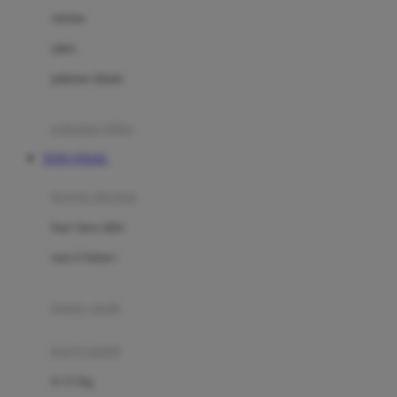
Dae Organics
setelan
Docare
jaket
Doona
pakaian dalam
Down To Earth
Drew
pakaian tidur
Dr. Brown's
TOTO TOGEL
E
kereta dorong
ELC
bayi baru lahir
Ergobaby
usia 6 bulan+
Expert Care
koper anak
Ezyroller
kursi mobil
F
0-13 Kg
Felt So Sweet