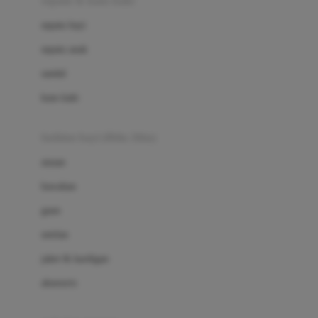
sepatu & kaus kaki
Bio Oil
sepatu bayi
Biolane
sepatu anak
Bite Fighters
sandal
Bizzi Growin
kaus kaki
Blackmores
fashion bayi (0bln-3thn)
Blooming Marvellous
atasan
Bonnels
bawahan
Bravado
gaun
Bruder
setelan
Brush Baby
jaket & kardigan
Buds Organics
aksesoris
Bugaboo
Buggygear