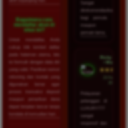
aktif sepanjang hari.
Sangat
direkomendasikan
bagi pemula
Bagaimana cara
mendaftar akun di
maupun
situs ini?
pemain lama.
Untuk mendaftar, Anda
cukup klik tombol daftar
pada halaman utama, lalu
Rizky Halim
isi formulir dengan data diri
• Malang
★★★★★
yang valid. Pastikan nomor
rekening dan kontak yang
23 Februari
2026
digunakan benar agar
proses transaksi deposit
Pelayanan
maupun penarikan dana
pelanggan di
dapat berjalan lancar tanpa
LUXURY777
kendala di kemudian hari.
sangat
responsif dan