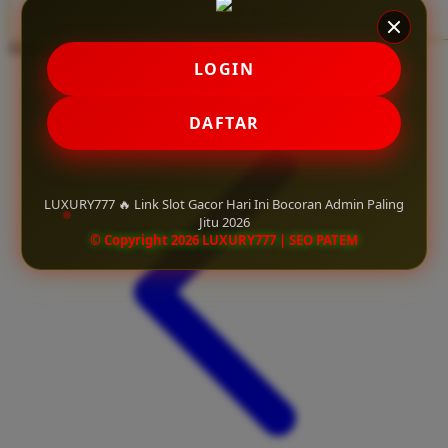
CLAIM BONUS
Twistshake
TY Toys
Share product:
LOGIN
U
DAFTAR
V
LUXURY777 🔥 Link Slot Gacor Hari Ini Bocoran Admin Paling
Veja
Jitu 2026
© Copyright 2026 LUXURY777 | SEO PATEM
Vitaflow
Vtech
W
Waterland
Wellness
X