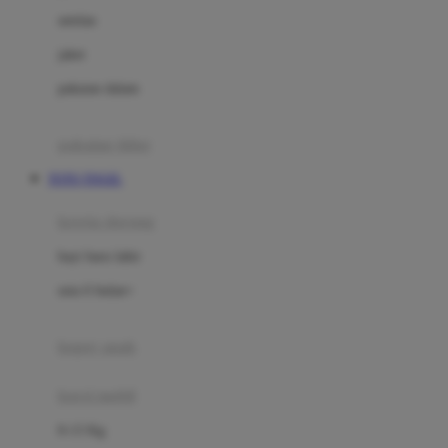
Dae Organics
setelan
Docare
jaket
Doona
pakaian dalam
Down To Earth
Drew
pakaian tidur
Dr. Brown's
TOTO TOGEL
E
kereta dorong
ELC
bayi baru lahir
Ergobaby
usia 6 bulan+
Expert Care
koper anak
Ezyroller
kursi mobil
F
0-13 Kg
Felt So Sweet