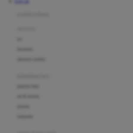
TOTO 4D
Azetabio
produk terbaru
B
aksesoris
Baabaasheepz
tas
Babiators
kacamata
Baby Dove
aksesoris rambut
Baby Jogger
Baby Rovega
kebutuhan bayi
Babybee
pakaian tidur
Banana Boat
set & terusan
Banz
piyama
Barbie
bodysuits
Beaba
Beauty Barn