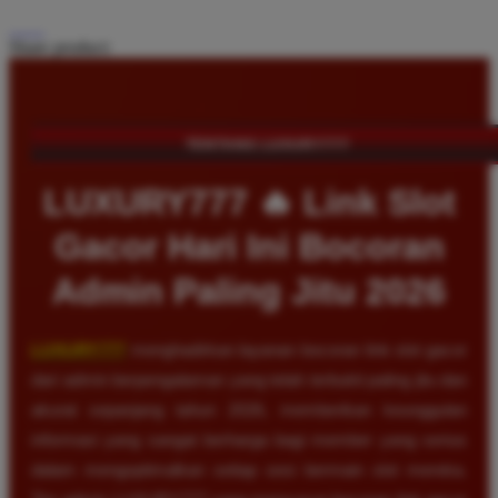
Share product:
TENTANG LUXURY777
LUXURY777 🔥 Link Slot
Gacor Hari Ini Bocoran
Admin Paling Jitu 2026
LUXURY777
menghadirkan layanan bocoran link slot gacor
dari admin berpengalaman yang telah terbukti paling jitu dan
akurat sepanjang tahun 2026, memberikan keunggulan
informasi yang sangat berharga bagi member yang serius
dalam mengoptimalkan setiap sesi bermain slot mereka.