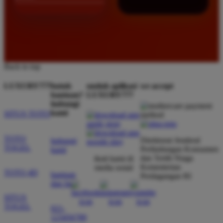
Back to top
LUXURY777
butuh
unduh aplikasi
we accept
bantuan?
LUXURY777
hubungi
kami
SITUS TOTO
TOTO
Direktorat Jenderal
hubungi
TOGEL
Perlindungan Konsumen
kami
dan Tertib Niaga
ikuti kami di
Kementerian
media sosial
TOTO 4D
bantuan
Perdagangan RI
dan faq
SITUS
TOGEL
021-
123456789