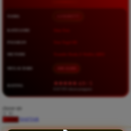
Squishmallows
Starbooks
NAMA
LUXURY777
Stick-O
KATEGORI
Situs Toto
Stokke
Sudocrem
PASARAN
Toto Togel 4D
Sumimo
METODE
Transfer Bank, E-Wallet, QRIS
Sunnylife
MULAI DARI
IDR 10.000
Sun-Staches
Swimava
★★★★★ 4.9 / 5
RATING
8.417.951 ulasan pengguna
T
Tommee Tippee
choose qty
Trunki
DAFTAR
LOGIN
Tutti Bambini