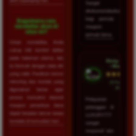
aktif sepanjang hari.
Sangat
direkomendasikan
bagi pemula
Bagaimana cara
mendaftar akun di
maupun
situs ini?
pemain lama.
Untuk mendaftar, Anda
cukup klik tombol daftar
pada halaman utama, lalu
Rizky Halim
isi formulir dengan data diri
• Malang
★★★★★
yang valid. Pastikan nomor
rekening dan kontak yang
23 Februari
2026
digunakan benar agar
proses transaksi deposit
Pelayanan
maupun penarikan dana
pelanggan di
dapat berjalan lancar tanpa
LUXURY777
kendala di kemudian hari.
sangat
responsif dan