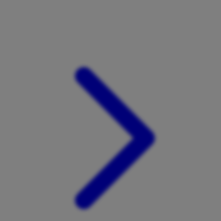
Xootz
Y
Yamatoya
Z
Zaxy
Zoggs
0-9
4Moms
59S