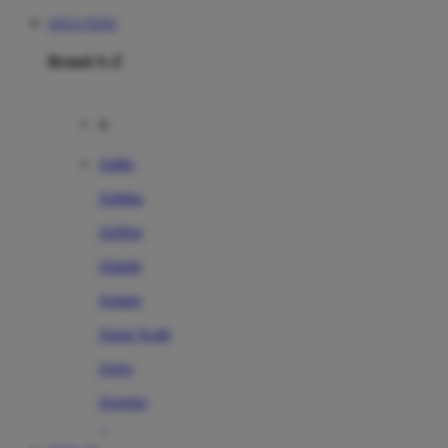
SITUS TOTO
Brand A-Z
A
Addo
Adidas
Airfree
Alamii
Amara
Aqua Scale
Asics
Aveeno
Awan