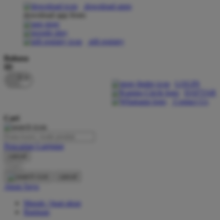
download apps
download app from:
Oh Ma Grain
Okiedog
gift registry
P
Bahasa
ID
Peachy
LOGIN
Phil & Ted's
DAFTAR
Contact Us
Philips Avent
Cari
Pigeon
Playgro
Pencarian Lanjutan
cancel
Poled Global
Cari
Ponycycle
cancel
Akun Saya
Puma
Masuk / buat akun
Pureats
Bantuan