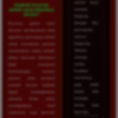
ramah. Saya
Apakah bocoran
sempat
admin yang diberikan
akurat?
bingung
dengan fitur
Bocoran admin kami
permainan,
disusun berdasarkan data
namun
algoritma permainan terkini
langsung
untuk membantu pemain
dibantu
menentukan waktu terbaik
sampai
dalam bermain. Meskipun
tuntas.
tidak menjamin
Kualitas
kemenangan seratus
servernya
persen, pola tersebut
juga stabil
terbukti secara statistik
tanpa ada
dapat meningkatkan
kendala
peluang Anda untuk
teknis saat
mendapatkan hasil
bermain.
maksimal saat bermain