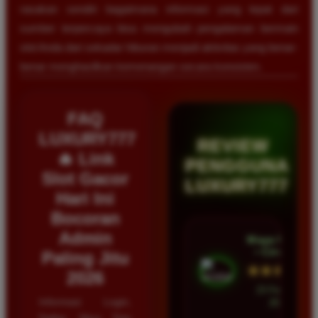
rasakan sendiri bagaimana informasi yang tepat dari
sumber terpercaya bisa mengubah pengalaman bermain
slot Anda dari sekadar hiburan menjadi aktivitas yang benar-
benar menghasilkan kemenangan secara konsisten.
FAQ
LUXURY777
REVIEW
🔥 Link
PENGGUNA
Slot Gacor
LUXURY777
Hari Ini
Bocoran
Admin
Maya Utama
• Cirebon
Paling Jitu
★★★★★
2026
23 Februari
Informasi Login,
2026
Daftar Situs Toto