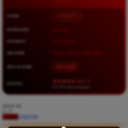
Squishmallows
Starbooks
NAMA
LUXURY777
Stick-O
KATEGORI
Situs Toto
Stokke
Sudocrem
PASARAN
Toto Togel 4D
Sumimo
METODE
Transfer Bank, E-Wallet, QRIS
Sunnylife
MULAI DARI
IDR 10.000
Sun-Staches
Swimava
★★★★★ 4.9 / 5
RATING
8.417.951 ulasan pengguna
T
Tommee Tippee
choose qty
Trunki
DAFTAR
LOGIN
Tutti Bambini