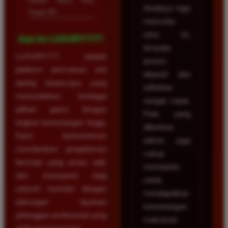
Awalnya ragu
Togel 4D
mencoba
situs ini,
Apa itu LUXURY777?
ternyata
LUXURY777 adalah
proses
platform permainan slot
deposit dan
daring terpercaya yang
withdraw
menyediakan berbagai
sangat cepat.
pilihan game dengan
Pola yang
tingkat kemenangan tinggi.
diberikan
Kami berkomitmen
admin juga
memberikan pengalaman
cukup
bermain yang aman, adil,
membantu
dan transparan bagi
untuk
seluruh member dengan
mendapatkan
dukungan layanan
kemenangan
pelanggan profesional yang
maksimal.