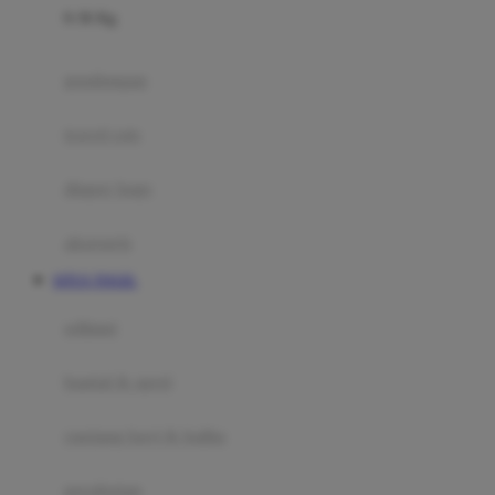
0-36 Kg
Fisher Price
Flipper
gendongan
Friends Of Sally
travel cots
G
diaper bags
Gb
Geko
aksesoris
Graco
SITUS TOGEL
Gund
selimut
H
bantal & sprei
Habbie
Haenim
ranjang bayi & balita
Happy Horse
perabotan