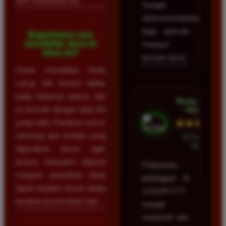
aktif sepanjang hari.
Sangat
direkomendasikan
bagi pemula
Bagaimana cara
mendaftar akun di
maupun
situs ini?
pemain lama.
Untuk mendaftar, Anda
cukup klik tombol daftar
pada halaman utama, lalu
Rizky Halim
isi formulir dengan data diri
• Malang
★★★★★
yang valid. Pastikan nomor
rekening dan kontak yang
23 Februari
2026
digunakan benar agar
proses transaksi deposit
Pelayanan
maupun penarikan dana
pelanggan di
dapat berjalan lancar tanpa
LUXURY777
kendala di kemudian hari.
sangat
responsif dan