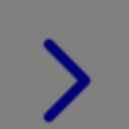
Xootz
Y
Yamatoya
Z
Zaxy
Zoggs
0-9
4Moms
59S