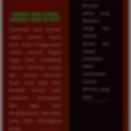
Bocoran
admin yang
Apakah data pribadi
member aman di sini?
diberikan
setiap hari
Keamanan data member
terbukti
adalah prioritas utama
akurat dan
kami. Kami menggunakan
sangat
sistem enkripsi tingkat
membantu
tinggi untuk melindungi
dalam
seluruh informasi pribadi
menentukan
dan riwayat transaksi
strategi
Anda. Anda tidak perlu
bermain yang
khawatir karena kami
tepat.
menjamin kerahasiaan
data agar tidak
disalahgunakan oleh pihak
yang tidak bertanggung
jawab.