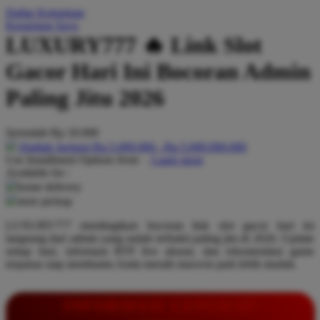
Daftar Keinginan
Q
Keranjang Saya
LUXURY777 🔥 Link Slot
QV Baby
Gacor Hari Ini Bocoran Admin
R
Paling Jitu 2026
Real Shades
Red Castle
Serendah
Rp 10.000
Ribbon Madness
Hadiah Jackpot
Rp.5.000.000
-
Rp.5.000.000.000
Use Installment Options from
.
Laarn more
Available for :
S
home delivery
store pickup
Sebamed
LUXURY777 membagikan bocoran link slot gacor hari ini
Silver Cross
langsung dari admin yang sudah terbukti paling jitu di 2026. Update
setiap hari, informasi RTP live akurat, dan rekomendasi game
Simply Idea
terpanas siap membantu Anda meraih maxwin jauh lebih mudah.
Skip Hop
Spectra
INFORMASI LENGKAP