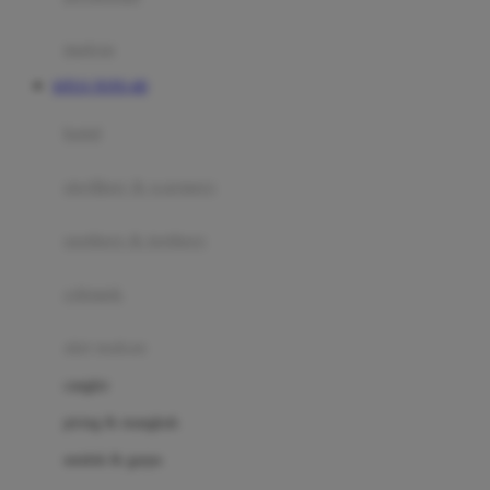
Happy Tummy
Hauck
matras
Havaianas
SITUS TOTO 4D
Hegen
botol
Hot Wheels
sterilizer & warmers
Hybrid
soothers & teethers
I
Inlacta DHA
celemek
Interlac
alat makan
Ivenet
cangkir
J
piring & mangkuk
Jack N Jill
sendok & garpu
Joie