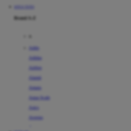
SITUS TOTO
Brand A-Z
A
Addo
Adidas
Airfree
Alamii
Amara
Aqua Scale
Asics
Aveeno
Awan