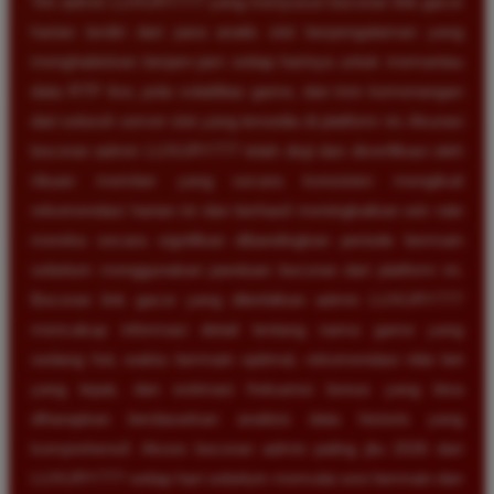
Tim admin LUXURY777 yang menyusun bocoran link gacor
harian terdiri dari para analis slot berpengalaman yang
menghabiskan berjam-jam setiap harinya untuk memantau
data RTP live, pola volatilitas game, dan tren kemenangan
dari seluruh server slot yang tersedia di platform ini. Akurasi
bocoran admin LUXURY777 telah diuji dan diverifikasi oleh
ribuan member yang secara konsisten mengikuti
rekomendasi harian ini dan berhasil meningkatkan win rate
mereka secara signifikan dibandingkan periode bermain
sebelum menggunakan panduan bocoran dari platform ini.
Bocoran link gacor yang diterbitkan admin LUXURY777
mencakup informasi detail tentang nama game yang
sedang hot, waktu bermain optimal, rekomendasi nilai bet
yang tepat, dan estimasi frekuensi bonus yang bisa
diharapkan berdasarkan analisis data historis yang
komprehensif. Akses bocoran admin paling jitu 2026 dari
LUXURY777 setiap hari sebelum memulai sesi bermain dan